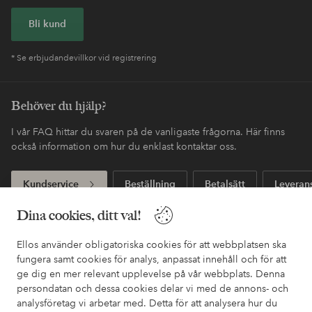
Bli kund
* Se erbjudandevillkor vid registrering
Behöver du hjälp?
I vår FAQ hittar du svaren på de vanligaste frågorna. Här finns
också information om hur du enklast kontaktar oss.
Kundservice
Beställning
Betalsätt
Leveran
Dina cookies, ditt val!
Mina sidor
Ellos använder obligatoriska cookies för att webbplatsen ska
fungera samt cookies för analys, anpassat innehåll och för att
ge dig en mer relevant upplevelse på vår webbplats. Denna
Om Ellos
persondatan och dessa cookies delar vi med de annons- och
analysföretag vi arbetar med. Detta för att analysera hur du