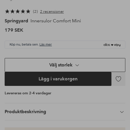
2
2 recensioner
Springyard
Innersulor Comfort Mini
179 SEK
Köp nu, betala sen.
Läs mer
Välj storlek
Lägg i varukorgen
Lägg
till
Levereras om 2-4 vardagar
i
favoriter
Produktbeskrivning