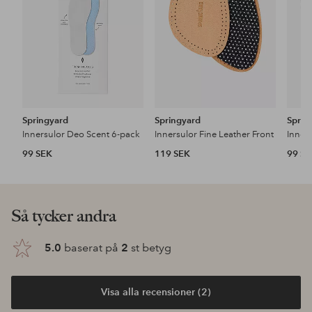
Springyard
Springyard
Sprin
Innersulor Deo Scent 6-pack
Innersulor Fine Leather Front
Inners
99 SEK
119 SEK
99 S
Så tycker andra
5.0
baserat på
2
st betyg
Visa alla recensioner (2)