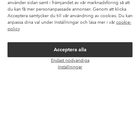
använder sidan samt i främjandet av vår marknadsföring så att
Våra tjänster
du kan få mer personanpassade annonser. Genom att klicka
Acceptera samtycker du till vår användning av cookies. Du kan
Villkor
anpassa dina val under Inställningar och läsa mer i vår
cookie-
policy
Vänner
Acceptera alla
Endast nödvändiga
Öpp
Inställningar
chatt
Säkra betalningar - Betala direkt eller dela upp
Vill du veta mer om
våra betalalternativ
?
elpy
elpy
Sverige - Välj land