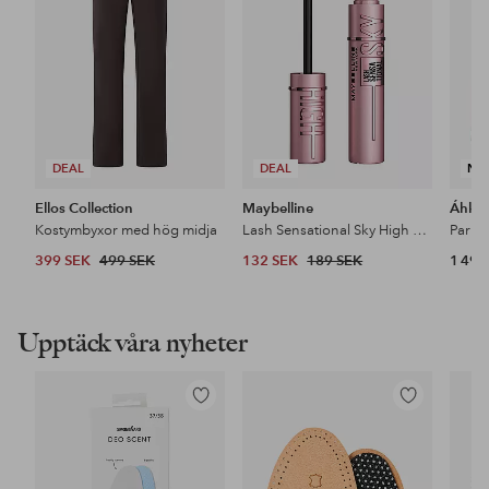
DEAL
DEAL
NY
Ellos Collection
Maybelline
Áhkk
Kostymbyxor med hög midja
Lash Sensational Sky High Mascara
399 SEK
499 SEK
132 SEK
189 SEK
1 499
Upptäck våra nyheter
Lägg
Lägg
till
till
i
i
favoriter
favoriter