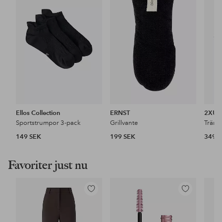
i
i
favoriter
favoriter
Ellos Collection
ERNST
2XU
Sportstrumpor 3-pack
Grillvante
149 SEK
199 SEK
349 
Favoriter just nu
Lägg
Lägg
till
till
i
i
favoriter
favoriter