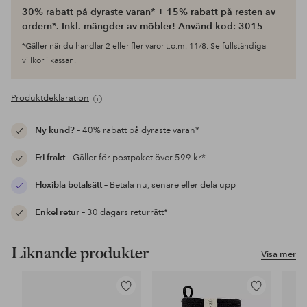
30% rabatt på dyraste varan* + 15% rabatt på resten av
ordern*. Inkl. mängder av möbler! Använd kod: 3015
*Gäller när du handlar 2 eller fler varor t.o.m. 11/8. Se fullständiga
villkor i kassan.
Produktdeklaration
Ny kund?
– 40% rabatt på dyraste varan*
Fri frakt
– Gäller för postpaket över 599 kr*
Flexibla betalsätt
– Betala nu, senare eller dela upp
Enkel retur
– 30 dagars returrätt*
Liknande produkter
Visa mer
Lägg
Lägg
till
till