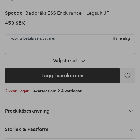
Speedo
Baddräkt ESS Endurance+ Legsuit JF
450 SEK
Köp nu, betala sen.
Läs mer
Välj storlek
Lägg i varukorgen
Lägg
till
2 kvar i lager.
Levereras om 2-4 vardagar
i
favoriter
Produktbeskrivning
Storlek & Passform