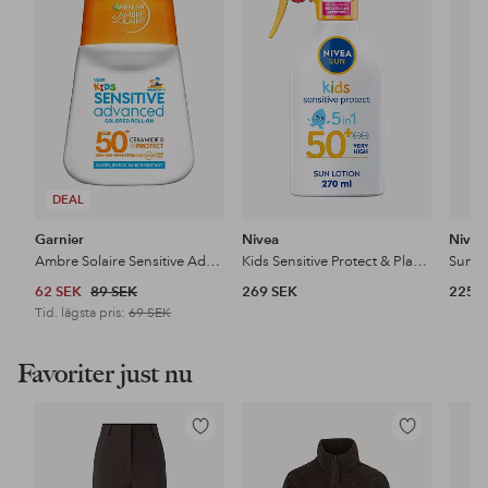
i
i
favoriter
favoriter
DEAL
Garnier
Nivea
Nivea
Ambre Solaire Sensitive Advanced Kids Roll-On SPF50+ 18 G
Kids Sensitive Protect & Play Sun Trigger Spray SPF 50+
62 SEK
89 SEK
269 SEK
225 
Tid. lägsta pris:
69 SEK
Favoriter just nu
Lägg
Lägg
till
till
i
i