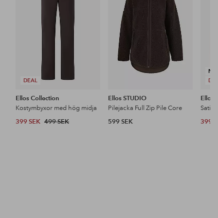
favoriter
favoriter
NY
DEAL
DE
Ellos Collection
Ellos STUDIO
Ellos 
Kostymbyxor med hög midja
Pilejacka Full Zip Pile Core
Satin
399 SEK
499 SEK
599 SEK
399 