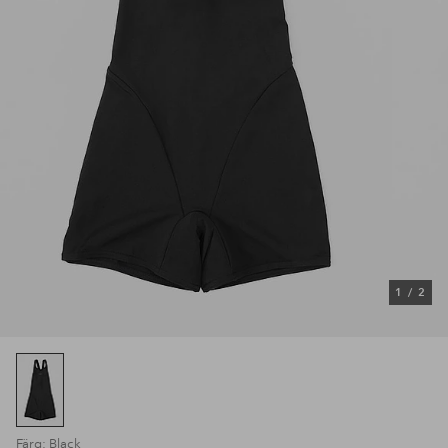
1
/
2
Färg: Black