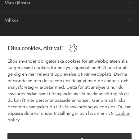
Våra tjänster
Villkor
Vänner
Dina cookies, ditt val!
Ellos använder obligatoriska cookies för att webbplatsen ska
fungera samt cookies för analys, anpassat innehåll och för att
ge dig en mer relevant upplevelse på vår webbplats. Denna
Säkra betalningar - Betala direkt eller dela upp
persondatan och dessa cookies delar vi med de annons- och
analysföretag vi arbetar med. Detta för att analysera hur du
Vill du veta mer om
våra betalalternativ
?
använder sidan samt i främjandet av vår marknadsföring så att
elpy
elpy
du kan få mer personanpassade annonser. Genom att klicka
Acceptera samtycker du till vår användning av cookies. Du kan
anpassa dina val under Inställningar och läsa mer i vår
cookie-
policy
Sverige - Välj land