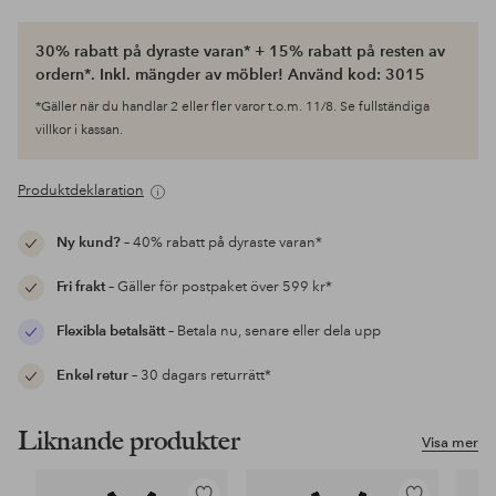
30% rabatt på dyraste varan* + 15% rabatt på resten av
ordern*. Inkl. mängder av möbler! Använd kod: 3015
*Gäller när du handlar 2 eller fler varor t.o.m. 11/8. Se fullständiga
villkor i kassan.
Produktdeklaration
Ny kund?
– 40% rabatt på dyraste varan*
Fri frakt
– Gäller för postpaket över 599 kr*
Flexibla betalsätt
– Betala nu, senare eller dela upp
Enkel retur
– 30 dagars returrätt*
Liknande produkter
Visa mer