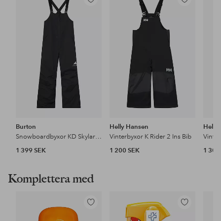
Lägg
Lägg
till
till
i
i
favoriter
favoriter
Burton
Helly Hansen
Helly
Snowboardbyxor KD Skylar Bib
Vinterbyxor K Rider 2 Ins Bib
Vinter
1 399 SEK
1 200 SEK
1 300
Komplettera med
Lägg
Lägg
till
till