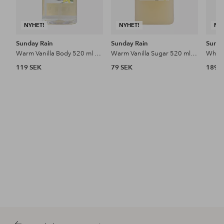
NYHET!
NYHET!
NY
Sunday Rain
Sunday Rain
Sund
Warm Vanilla Body 520 ml Wash
Warm Vanilla Sugar 520 ml Bubble Bath
119 SEK
79 SEK
189 