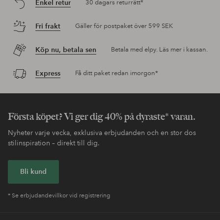
Enkel retur
30 dagars returrätt*
Fri frakt
Gäller för postpaket över 599 SEK
Köp nu, betala sen
Betala med elpy. Läs mer i kassan.
Express
Få ditt paket redan imorgon*
Första köpet? Vi ger dig 40% på dyraste* varan.
Nyheter varje vecka, exklusiva erbjudanden och en stor dos
stilinspiration – direkt till dig.
Bli kund
* Se erbjudandevillkor vid registrering