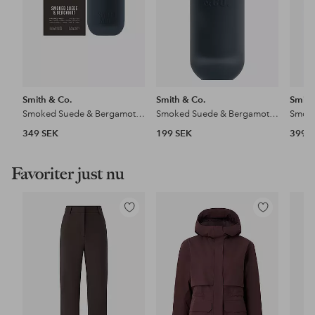
Smith & Co.
Smith & Co.
Smith
Smoked Suede & Bergamot Scented Candle 50H
Smoked Suede & Bergamot Room Spray 100Ml
349 SEK
199 SEK
399 
Favoriter just nu
Lägg
Lägg
till
till
i
i
favoriter
favoriter