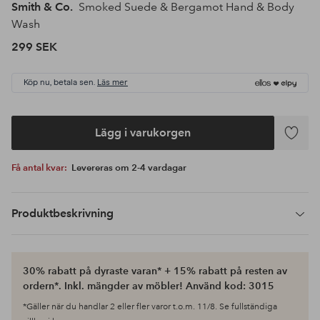
Smith & Co.
Smoked Suede & Bergamot Hand & Body
Wash
299 SEK
Köp nu, betala sen.
Läs mer
Lägg i varukorgen
Lägg
till
Få antal kvar:
Levereras om 2-4 vardagar
i
favoriter
Produktbeskrivning
30% rabatt på dyraste varan* + 15% rabatt på resten av
ordern*. Inkl. mängder av möbler! Använd kod: 3015
*Gäller när du handlar 2 eller fler varor t.o.m. 11/8. Se fullständiga