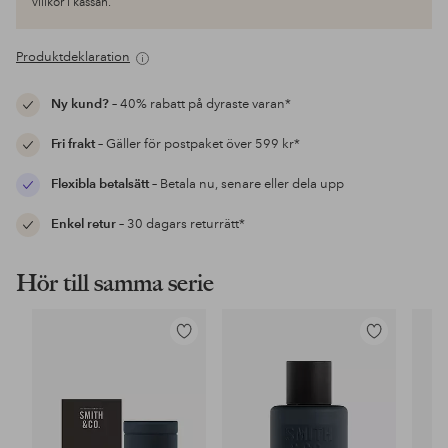
villkor i kassan.
Produktdeklaration
Ny kund?
– 40% rabatt på dyraste varan*
Fri frakt
– Gäller för postpaket över 599 kr*
Flexibla betalsätt
– Betala nu, senare eller dela upp
Enkel retur
– 30 dagars returrätt*
Hör till samma serie
Lägg
Lägg
till
till
i
i
favoriter
favoriter