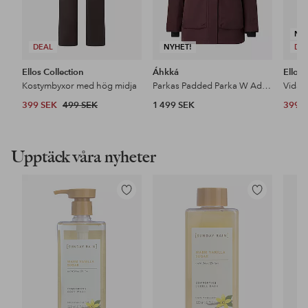
NY
DEAL
NYHET!
DE
Ellos Collection
Áhkká
Ellos 
Kostymbyxor med hög midja
Parkas Padded Parka W Adjustable Waist
399 SEK
499 SEK
1 499 SEK
399 
Upptäck våra nyheter
Lägg
Lägg
till
till
i
i
favoriter
favoriter