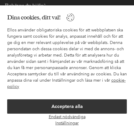
Behöver du hjälp?
Dina cookies, ditt val!
I vår FAQ hittar du svaren på de vanligaste frågorna. Här finns
också information om hur du enklast kontaktar oss.
Ellos använder obligatoriska cookies för att webbplatsen ska
fungera samt cookies för analys, anpassat innehåll och för att
Kundservice
Beställning
Betalsätt
Leveran
ge dig en mer relevant upplevelse på vår webbplats. Denna
persondatan och dessa cookies delar vi med de annons- och
analysföretag vi arbetar med. Detta för att analysera hur du
använder sidan samt i främjandet av vår marknadsföring så att
Mina sidor
du kan få mer personanpassade annonser. Genom att klicka
Acceptera samtycker du till vår användning av cookies. Du kan
Om Ellos
anpassa dina val under Inställningar och läsa mer i vår
cookie-
policy
Våra tjänster
Acceptera alla
Villkor
Endast nödvändiga
Öpp
Inställningar
chatt
Vänner