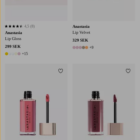
4,5
(8)
Anastasia
4,5 baserat på 8 st betyg
Lip Velvet
Anastasia
Lip Gloss
329 SEK
299 SEK
+9
14 färger
+15
20 färger
Lägg till i favoriter
Lägg t