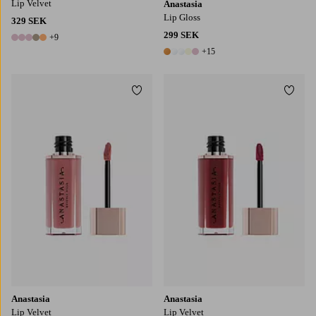
Lip Velvet
Anastasia
Lip Gloss
329 SEK
299 SEK
+9
14 färger
+15
20 färger
Lägg till i favoriter
Lägg t
Anastasia
Anastasia
Lip Velvet
Lip Velvet