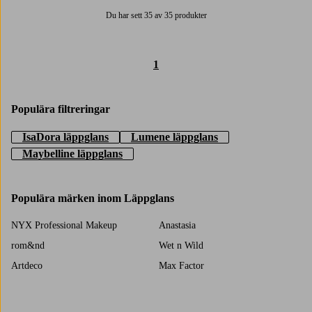
Du har sett 35 av 35 produkter
1
Populära filtreringar
IsaDora läppglans
Lumene läppglans
Maybelline läppglans
Populära märken inom Läppglans
NYX Professional Makeup
Anastasia
rom&nd
Wet n Wild
Artdeco
Max Factor
Maybelline
IsaDora
Lily Lolo
IDUN Minerals