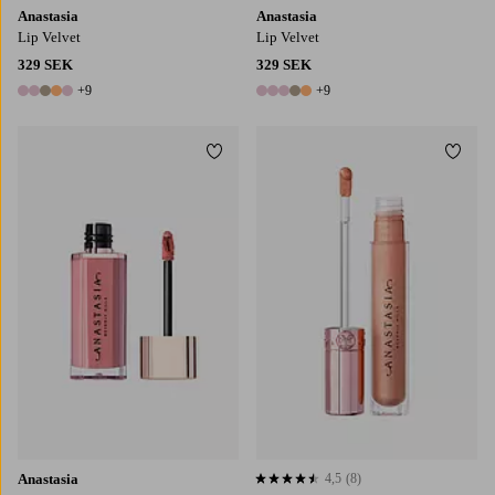
Anastasia
Anastasia
Lip Velvet
Lip Velvet
329 SEK
329 SEK
+9
+9
14 färger
14 färger
Lägg till i favoriter
Lägg t
Anastasia
4,5
(8)
4,5 baserat på 8 st betyg