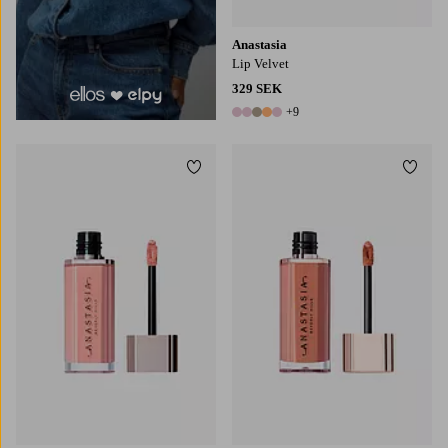
Anastasia
Lip Velvet
329 SEK
+9
14 färger
Lägg till i favoriter
Lägg t