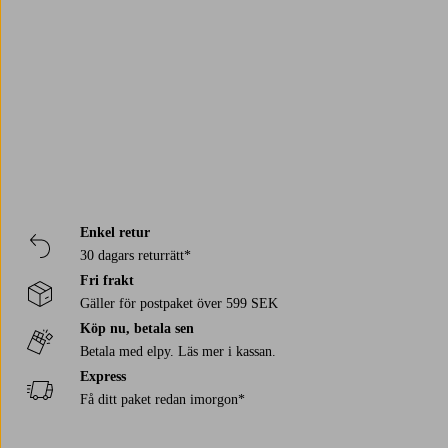
Lumene
CLE
Trustpilot
Gynning Beauty
L'Oréal Paris
Elizabeth Arden
Enkel retur
30 dagars returrätt*
Fri frakt
Gäller för postpaket över 599 SEK
Köp nu, betala sen
Betala med elpy. Läs mer i kassan.
Express
Få ditt paket redan imorgon*