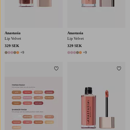
Anastasia
Anastasia
Lip Velvet
Lip Velvet
329 SEK
329 SEK
+9
+9
14 färger
14 färger
Lägg till i favoriter
Lägg t