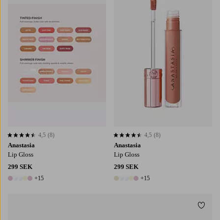
4,5
(8)
4,5
(8)
4,5 baserat på 8 st betyg
4,5 baserat på 8 st betyg
Anastasia
Anastasia
Lip Gloss
Lip Gloss
299 SEK
299 SEK
+15
+15
20 färger
20 färger
Lägg t