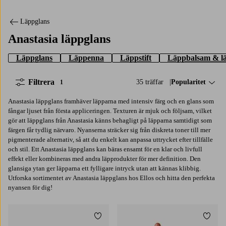
Läppglans
Anastasia läppglans
Läppglans
Läppenna
Läppstift
Läppbalsam & l
Filtrera
35 träffar
Sortera på:
Popularitet
1
Anastasia läppglans framhäver läpparna med intensiv färg och en glans som
fångar ljuset från första appliceringen. Texturen är mjuk och följsam, vilket
gör att läppglans från Anastasia känns behagligt på läpparna samtidigt som
färgen får tydlig närvaro. Nyanserna sträcker sig från diskreta toner till mer
pigmenterade alternativ, så att du enkelt kan anpassa uttrycket efter tillfälle
och stil. Ett Anastasia läppglans kan bäras ensamt för en klar och livfull
effekt eller kombineras med andra läpprodukter för mer definition. Den
glansiga ytan ger läpparna ett fylligare intryck utan att kännas klibbig.
Utforska sortimentet av Anastasia läppglans hos Ellos och hitta den perfekta
nyansen för dig!
Lägg till i favoriter
Lägg t