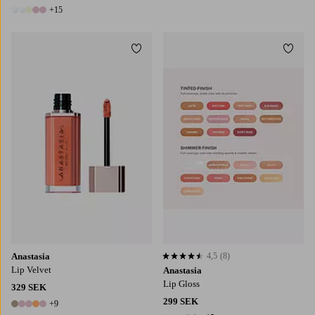
14 färger
+15
20 färger
Lägg till i favoriter
Lägg t
Anastasia
4,5
(8)
4,5 baserat på 8 st betyg
Lip Velvet
Anastasia
Lip Gloss
329 SEK
299 SEK
+9
14 färger