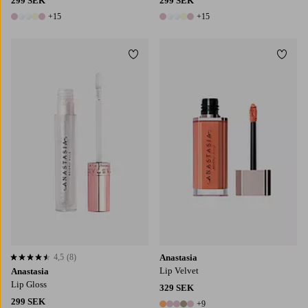
299 SEK
299 SEK
+15
+15
20 färger
20 färger
Lägg till i favoriter
Lägg t
4,5
(8)
Anastasia
4,5 baserat på 8 st betyg
Lip Velvet
Anastasia
Lip Gloss
329 SEK
299 SEK
+9