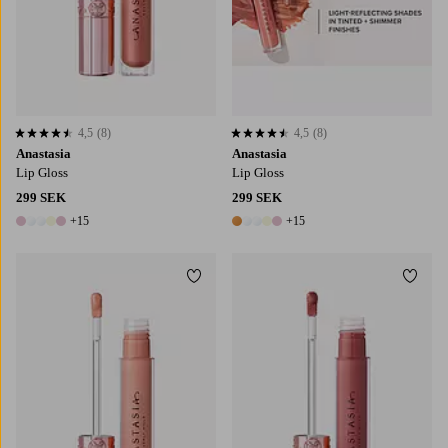
4,5
(8)
4,5
(8)
4,5 baserat på 8 st betyg
4,5 baserat på 8 st betyg
Anastasia
Anastasia
Lip Gloss
Lip Gloss
299 SEK
299 SEK
+15
+15
20 färger
20 färger
Lägg till i favoriter
Lägg t