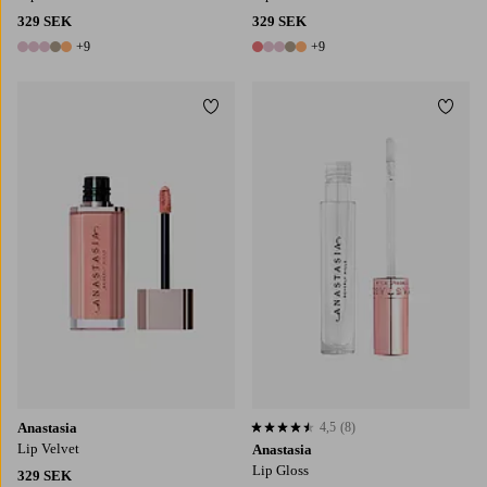
329 SEK
329 SEK
+9
+9
14 färger
14 färger
Lägg till i favoriter
Lägg t
Anastasia
4,5
(8)
4,5 baserat på 8 st betyg
Lip Velvet
Anastasia
Lip Gloss
329 SEK