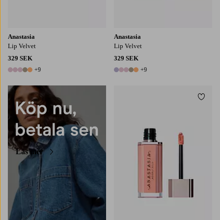
Anastasia
Anastasia
Lip Velvet
Lip Velvet
329 SEK
329 SEK
+9
+9
14 färger
14 färger
Lägg t
Läs mer