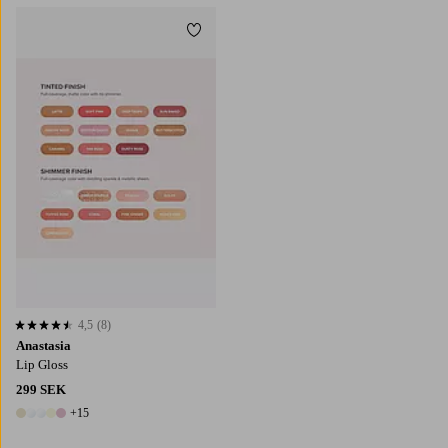
Lägg till i favoriter
4,5
(8)
4,5 baserat på 8 st betyg
Anastasia
Lip Gloss
299 SEK
+15
20 färger