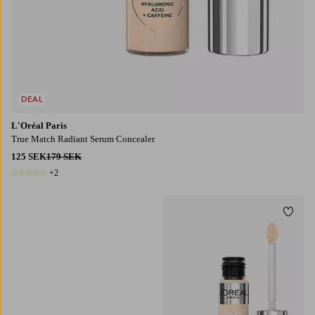
DEAL
L'Oréal Paris
True Match Radiant Serum Concealer
125 SEK
179 SEK
+2
7 färger
Lägg t