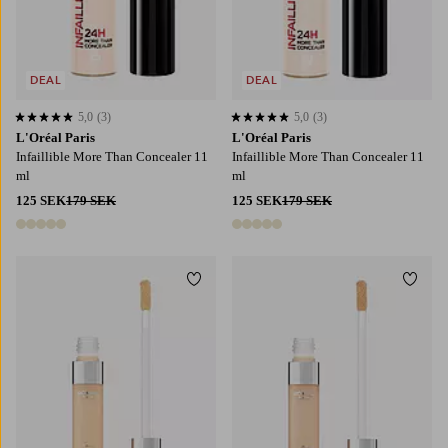
DEAL
DEAL
5,0
(3)
5,0
(3)
5,0 baserat på 3 st betyg
5,0 baserat på 3 st betyg
L'Oréal Paris
L'Oréal Paris
Infaillible More Than Concealer 11
Infaillible More Than Concealer 11
ml
ml
125 SEK
179 SEK
125 SEK
179 SEK
5 färger
5 färger
Lägg till i favoriter
Lägg t