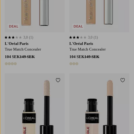
DEAL
DEAL
3,0
(1)
3,0
(1)
3,0 baserat på 1 st betyg
3,0 baserat på 1 st betyg
L'Oréal Paris
L'Oréal Paris
True Match Concealer
True Match Concealer
104 SEK
149 SEK
104 SEK
149 SEK
4 färger
3 färger
Lägg till i favoriter
Lägg t