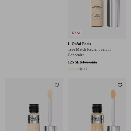
DEAL
L'Oréal Paris
True Match Radiant Serum
IsaDora
The Concealer Stick
Concealer
125 SEK
179 SEK
+2
7 färger
Lägg till i favoriter
Lägg t