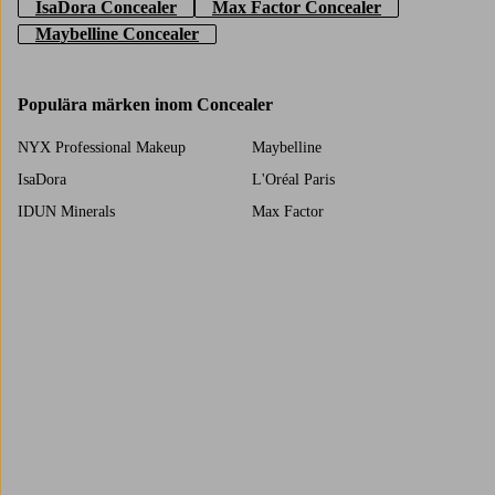
IsaDora Concealer
Max Factor Concealer
Maybelline Concealer
Populära märken inom Concealer
NYX Professional Makeup
Maybelline
IsaDora
L'Oréal Paris
IDUN Minerals
Max Factor
Lily Lolo
Wet n Wild
Artdeco
Lumene
Trustpilot