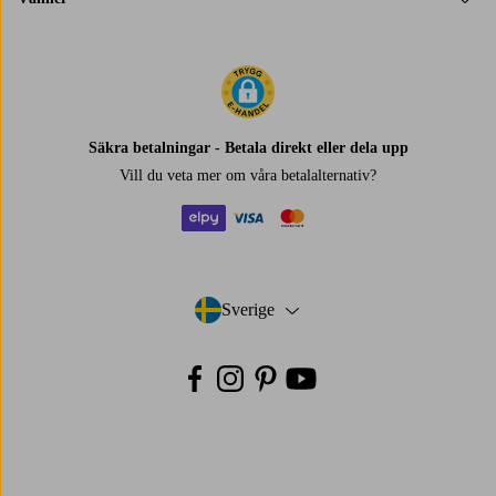
Säkra betalningar - Betala direkt eller dela upp
Vill du veta mer om
våra betalalternativ
?
elpy
visa
mastercard
Sverige
- Välj land
Facebook
Instagram
Pinterest
Youtube