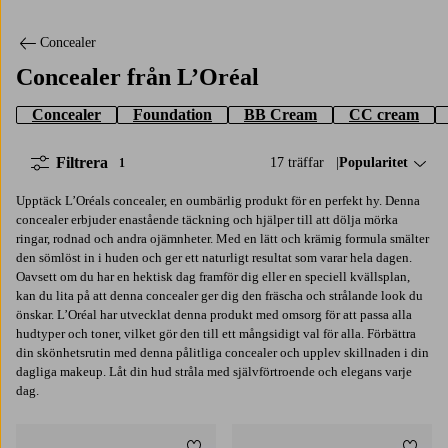
Concealer
Concealer från L’Oréal
Concealer
Foundation
BB Cream
CC cream
Filtrera
17 träffar
Sortera på:
Popularitet
1
Upptäck L’Oréals concealer, en oumbärlig produkt för en perfekt hy. Denna
concealer erbjuder enastående täckning och hjälper till att dölja mörka
ringar, rodnad och andra ojämnheter. Med en lätt och krämig formula smälter
den sömlöst in i huden och ger ett naturligt resultat som varar hela dagen.
Oavsett om du har en hektisk dag framför dig eller en speciell kvällsplan,
kan du lita på att denna concealer ger dig den fräscha och strålande look du
önskar. L’Oréal har utvecklat denna produkt med omsorg för att passa alla
hudtyper och toner, vilket gör den till ett mångsidigt val för alla. Förbättra
din skönhetsrutin med denna pålitliga concealer och upplev skillnaden i din
dagliga makeup. Låt din hud stråla med självförtroende och elegans varje
dag.