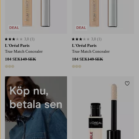
DEAL
DEAL
3,0
(1)
3,0
(1)
3,0 baserat på 1 st betyg
3,0 baserat på 1 st betyg
L'Oréal Paris
L'Oréal Paris
True Match Concealer
True Match Concealer
104 SEK
149 SEK
104 SEK
149 SEK
3 färger
3 färger
Lägg t
Läs mer