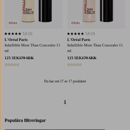
DEAL
DEAL
5,0
(3)
5,0
(3)
5,0 baserat på 3 st betyg
5,0 baserat på 3 st betyg
L'Oréal Paris
L'Oréal Paris
Infaillible More Than Concealer 11
Infaillible More Than Concealer 11
ml
ml
125 SEK
179 SEK
125 SEK
179 SEK
5 färger
5 färger
Du har sett 17 av 17 produkter
1
Populära filtreringar