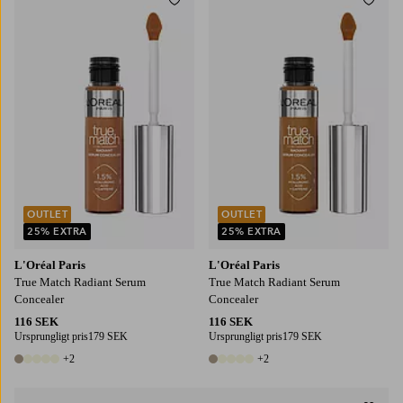
Lägg till i favoriter
Lägg t
OUTLET
OUTLET
25% EXTRA
25% EXTRA
L'Oréal Paris
L'Oréal Paris
True Match Radiant Serum
True Match Radiant Serum
Concealer
Concealer
116 SEK
116 SEK
Ursprungligt pris
179 SEK
Ursprungligt pris
179 SEK
+2
+2
7 färger
7 färger