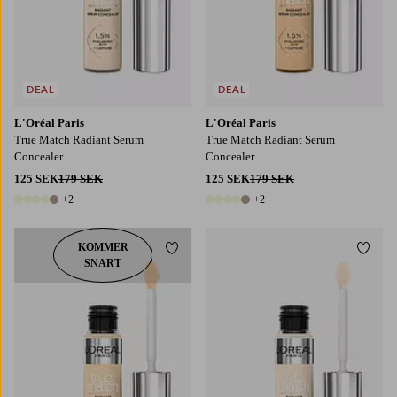
DEAL
DEAL
L'Oréal Paris
L'Oréal Paris
True Match Radiant Serum
True Match Radiant Serum
Concealer
Concealer
125 SEK
179 SEK
125 SEK
179 SEK
+2
+2
7 färger
7 färger
KOMMER
Lägg till i favoriter
Lägg t
SNART