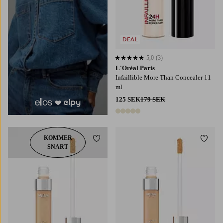
DEAL
5,0
(3)
5,0 baserat på 3 st betyg
L'Oréal Paris
Infaillible More Than Concealer 11
ml
125 SEK
179 SEK
5 färger
KOMMER
Lägg till i favoriter
Lägg t
SNART