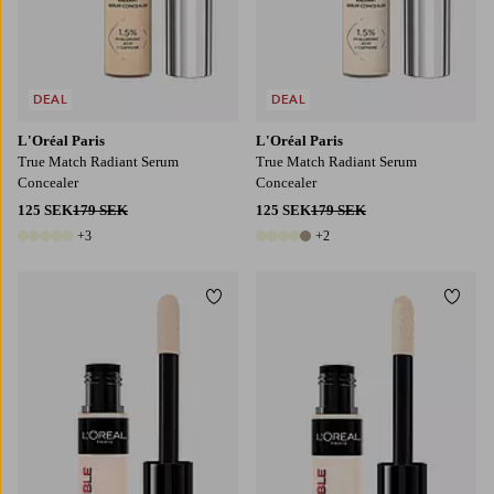
DEAL
DEAL
L'Oréal Paris
L'Oréal Paris
True Match Radiant Serum
True Match Radiant Serum
Concealer
Concealer
125 SEK
179 SEK
125 SEK
179 SEK
+3
+2
8 färger
7 färger
Lägg till i favoriter
Lägg t