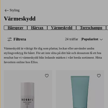
Styling
Värmeskydd
Hårspray
Hårvax
Värmeskydd
Torrschampo
Filtrera
24 träffar
Sortera på:
Popularitet
Värmeskydd är viktigt för dig som plattar, lockar eller använder andra
stylingverktyg för håret. För att inte slita på ditt hår och dessutom få ett bra
resultat har vi värmeskydd från ledande märken i vårt breda sortiment. Hitta
favoriten online hos Ellos.
Lägg till i favoriter
Lägg t