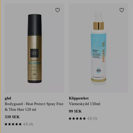
Lägg till i favoriter
Lägg t
ghd
Klippoteket
Bodyguard - Heat Protect Spray Fine
Värmeskydd 150ml
& Thin Hair 120 ml
99 SEK
339 SEK
4,8
(5)
4,8 baserat på 5 st betyg
4,8
(4)
4,8 baserat på 4 st betyg