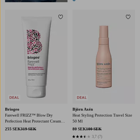
1 färg
Lägg till i favoriter
Lägg t
DEAL
DEAL
Briogeo
Björn Axén
Farewell FRIZZ™ Blow Dry
Heat Styling Protection Travel Size
Perfection Heat Protectant Cream
50 Ml
118Ml
255 SEK
319 SEK
80 SEK
100 SEK
3,7
(7)
3,7 baserat på 7 st betyg