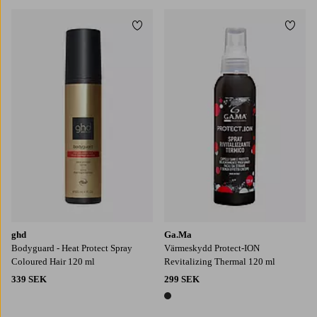
Lägg till i favoriter
Lägg t
ghd
Ga.Ma
Bodyguard - Heat Protect Spray
Värmeskydd Protect-ION
Coloured Hair 120 ml
Revitalizing Thermal 120 ml
339 SEK
299 SEK
1 färg