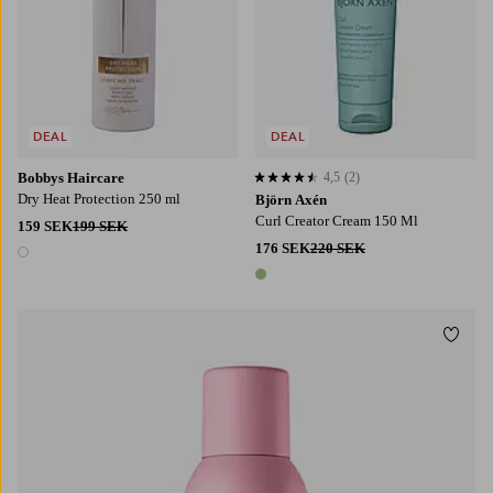
DEAL
DEAL
Bobbys Haircare
4,5
(2)
4,5 baserat på 2 st betyg
Dry Heat Protection 250 ml
Björn Axén
Curl Creator Cream 150 Ml
159 SEK
199 SEK
176 SEK
220 SEK
1 färg
1 färg
Lägg t