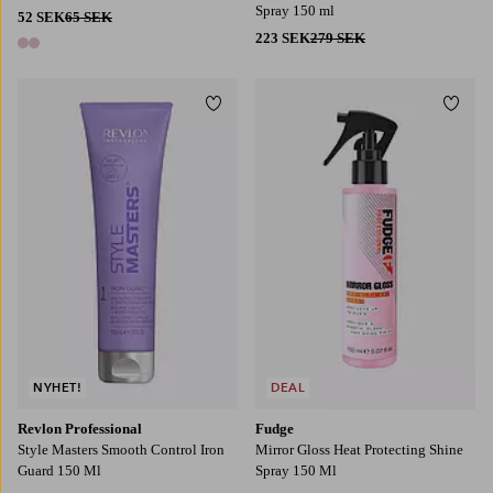
Spray 150 ml
52 SEK
65 SEK
223 SEK
279 SEK
2 färger
Lägg till i favoriter
Lägg t
NYHET!
DEAL
Revlon Professional
Fudge
Style Masters Smooth Control Iron
Mirror Gloss Heat Protecting Shine
Guard 150 Ml
Spray 150 Ml