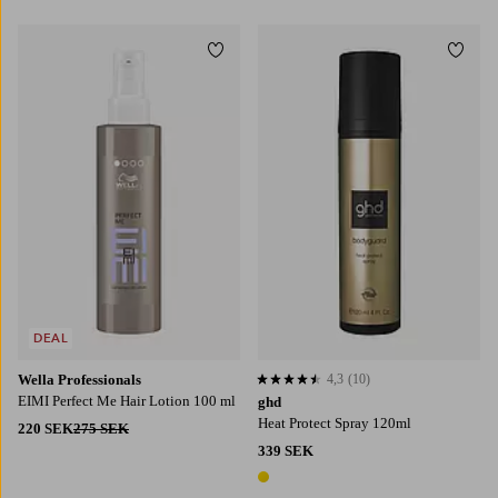
Lägg till i favoriter
Lägg t
DEAL
Wella Professionals
4,3
(10)
4,3 baserat på 10 st betyg
EIMI Perfect Me Hair Lotion 100 ml
ghd
Heat Protect Spray 120ml
220 SEK
275 SEK
339 SEK
1 färg