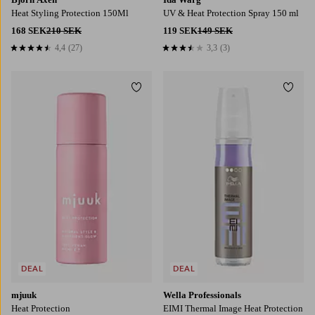
Heat Styling Protection 150Ml
UV & Heat Protection Spray 150 ml
168 SEK
210 SEK
119 SEK
149 SEK
4,4
(27)
3,3
(3)
4,4 baserat på 27 st betyg
3,3 baserat på 3 st betyg
Lägg till i favoriter
Lägg t
DEAL
DEAL
mjuuk
Wella Professionals
Heat Protection
EIMI Thermal Image Heat Protection