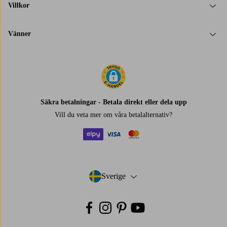
Villkor
Vänner
Säkra betalningar - Betala direkt eller dela upp
Vill du veta mer om
våra betalalternativ
?
elpy
visa
mastercard
Sverige
- Välj land
Facebook
Instagram
Pinterest
Youtube