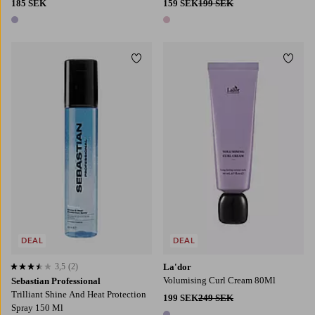
185 SEK
159 SEK
199 SEK
1 färg
1 färg
Lägg till i favoriter
Lägg t
DEAL
DEAL
3,5
(2)
La'dor
3,5 baserat på 2 st betyg
Volumising Curl Cream 80Ml
Sebastian Professional
Trilliant Shine And Heat Protection
199 SEK
249 SEK
Spray 150 Ml