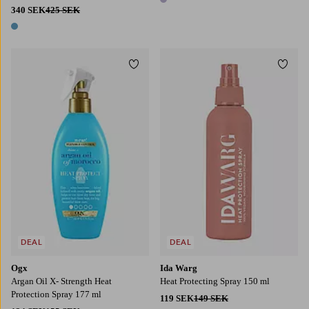
1 färg
340 SEK
425 SEK
1 färg
Lägg till i favoriter
Lägg t
DEAL
DEAL
Ogx
Ida Warg
Argan Oil X- Strength Heat
Heat Protecting Spray 150 ml
Protection Spray 177 ml
119 SEK
149 SEK