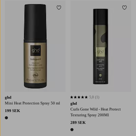
Lägg till i favoriter
Lägg t
ghd
5,0
(1)
5,0 baserat på 1 st betyg
Mini Heat Protection Spray 50 ml
ghd
Curls Gone Wild - Heat Protect
199 SEK
Texturing Spray 200Ml
1 färg
289 SEK
1 färg