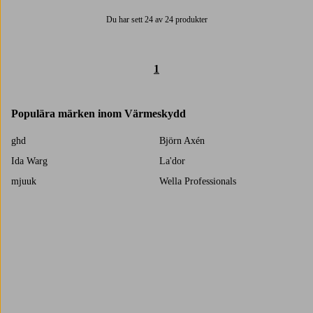
Du har sett 24 av 24 produkter
1
Populära märken inom Värmeskydd
ghd
Björn Axén
Ida Warg
La'dor
mjuuk
Wella Professionals
Bobbys Haircare
Briogeo
Fudge
Ga.Ma
Klippoteket
Ogx
Trustpilot
Revlon Professional
Sebastian Professional