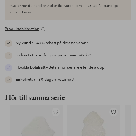
*Gäller när du handlar 2 eller fler varor t.o.m. 11/8. Se fullständiga
villkor i kassan.
Produktdeklaration
Ny kund?
– 40% rabatt på dyraste varan*
Fri frakt
– Gäller för postpaket över 599 kr*
Flexibla betalsätt
– Betala nu, senare eller dela upp
Enkel retur
– 30 dagars returrätt*
Hör till samma serie
Lägg
Lägg
till
till
i
i
favoriter
favoriter