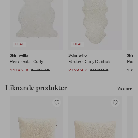
DEAL
DEAL
Skinnwille
Skinnwille
Skinnw
Fårskinnsfäll Curly
Fårskinn Curly Dubbelt
1 119 SEK
1 399 SEK
2 159 SEK
2 699 SEK
1 799
Liknande produkter
Visa mer
Lägg
Lägg
till
till
i
i
favoriter
favoriter