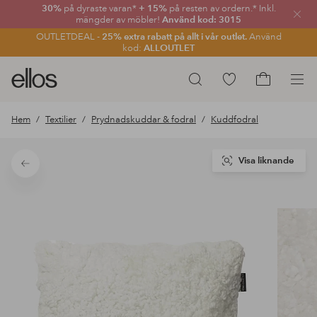
30%
på dyraste varan*
+ 15%
på resten av ordern.* Inkl.
Stän
mängder av möbler!
Använd kod: 3015
OUTLETDEAL -
25% extra rabatt på allt i vår outlet.
Använd
kod:
ALLOUTLET
Ellos
Gå
Sök
logotyp
till
Gå
-
favoritmarkerade
till
Hem
Textilier
Prydnadskuddar & fodral
Kuddfodral
gå
produkter
kundvagne
till
förstasidan
Visa liknande
Tillbaka