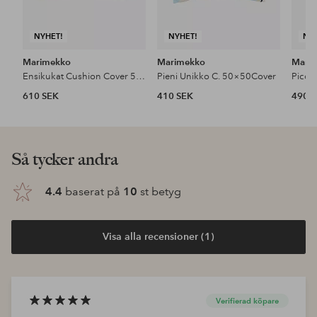
NYHET!
NYHET!
NY
Marimekko
Marimekko
Mari
Ensikukat Cushion Cover 50×50
Pieni Unikko C. 50×50Cover
610 SEK
410 SEK
490 
Så tycker andra
4.4
baserat på
10
st betyg
Visa alla recensioner (1)
Verifierad köpare