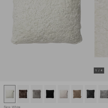
1
/
4
Färg: White