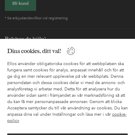
Bli kund
* Se erbjudandevillkor vid registrering
Behöver du hjälp?
I vår FAQ hittar du svaren på de vanligaste frågorna. Här finns
Dina cookies, ditt val!
också information om hur du enklast kontaktar oss.
Ellos använder obligatoriska cookies för att webbplatsen ska
fungera samt cookies för analys, anpassat innehåll och för att
Kundservice
Beställning
Betalsätt
Leveran
ge dig en mer relevant upplevelse på vår webbplats. Denna
persondatan och dessa cookies delar vi med de annons- och
analysföretag vi arbetar med. Detta för att analysera hur du
använder sidan samt i främjandet av vår marknadsföring så att
Mina sidor
du kan få mer personanpassade annonser. Genom att klicka
Acceptera samtycker du till vår användning av cookies. Du kan
Om Ellos
anpassa dina val under Inställningar och läsa mer i vår
cookie-
policy
Våra tjänster