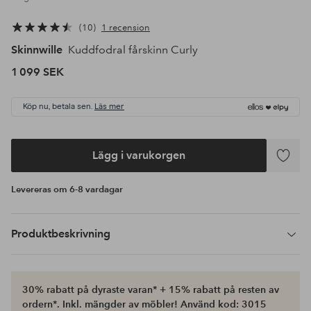
10
1 recension
Skinnwille
Kuddfodral fårskinn Curly
1 099 SEK
Köp nu, betala sen.
Läs mer
Lägg i varukorgen
Lägg
till
Levereras om 6-8 vardagar
i
favoriter
Produktbeskrivning
30% rabatt på dyraste varan* + 15% rabatt på resten av
ordern*. Inkl. mängder av möbler! Använd kod: 3015