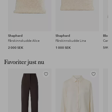
Shepherd
Shepherd
Bloom
Fårskinnskudde Alice
Fårskinnskudde Lina
Canel
2 000 SEK
1 000 SEK
599 
Favoriter just nu
Lägg
Lägg
till
till
i
i
favoriter
favoriter