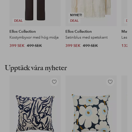
NYHET!
DEAL
DEAL
DE
Ellos Collection
Ellos Collection
Maybe
Kostymbyxor med hög midja
Satinblus med spetskant
399 SEK
499 SEK
399 SEK
499 SEK
132 
Upptäck våra nyheter
Lägg
Lägg
till
till
i
i
favoriter
favoriter