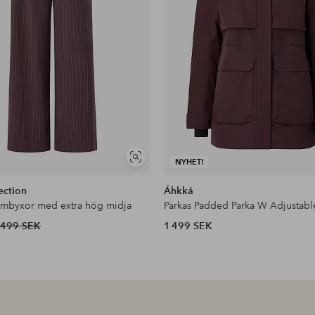
Visa
NYHET!
liknande
ection
Áhkká
ymbyxor med extra hög midja
Parkas Padded Parka W Adjustabl
499 SEK
1 499 SEK