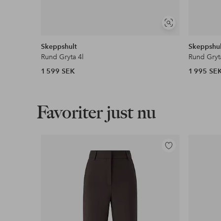
Visa
liknande
Skeppshult
Skeppshul
Rund Gryta 4l
Rund Gryt
1 599 SEK
1 995 SE
Favoriter just nu
Lägg
till
i
favoriter