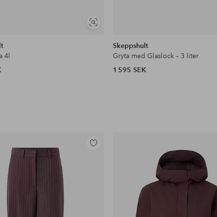
Visa
liknande
t
Skeppshult
a 4l
Gryta med Glaslock – 3 liter
K
1 595 SEK
Lägg
till
i
favoriter