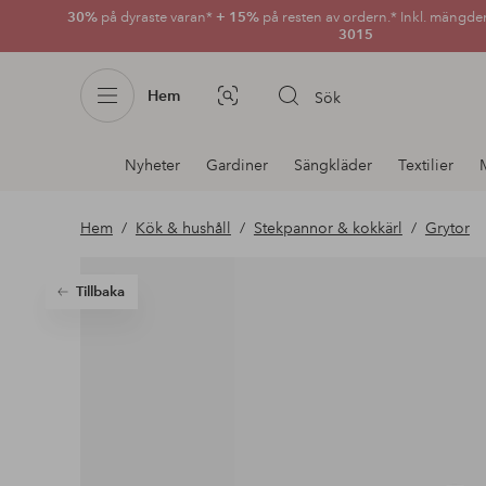
30%
på dyraste varan*
+ 15%
på resten av ordern.* Inkl. mängde
3015
Hem
Sök
Bildsök
Avdelnings
Nyheter
Gardiner
Sängkläder
Textilier
navigation
Hem
Kök & hushåll
Stekpannor & kokkärl
Grytor
Tillbaka