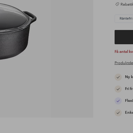
Rabattk
Räntefri
Få antal k
Produktde
Ny 
Fri f
Flexi
Enke