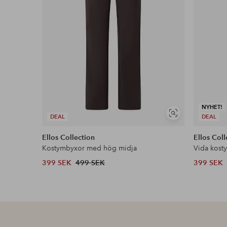
NYHET!
Visa
DEAL
DEAL
liknande
Ellos Collection
Ellos Coll
Kostymbyxor med hög midja
Vida kost
399 SEK
499 SEK
399 SEK