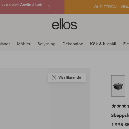
r av möbler!
Använd kod:
OUTLETDEAL -
25% e
Ellos
logotyp
-
gå
Mattor
Möbler
Belysning
Dekoration
Kök & hushåll
Ele
till
förstasidan
Visa liknande
Skeppsh
1 995 S