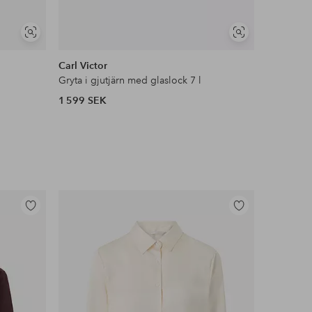
Visa
Visa
DEAL
liknande
liknande
Carl Victor
Maku Kitc
Gryta i gjutjärn med glaslock 7 l
Gjutjärnsg
1 599 SEK
719 SEK
Lägg
Lägg
till
till
i
i
favoriter
favoriter