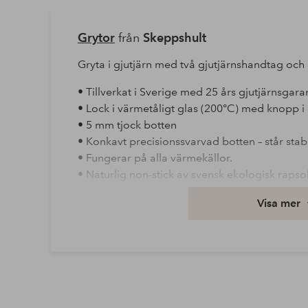
Grytor
från
Skeppshult
Gryta i gjutjärn med två gjutjärnshandtag och 
• Tillverkat i Sverige med 25 års gjutjärnsgaran
• Lock i värmetåligt glas (200°C) med knopp i 
• 5 mm tjock botten
• Konkavt precisionssvarvad botten – står stab
• Fungerar på alla värmekällor.
• Naturlig non-stick av svensk ekologisk rapsol
Specifikationer:
Visa mer
• Diameter 28 cm.
• 5,5 liter.
• Höjd 12 cm.
• Vikt 6 kg.
Garanti: Garanti 2 år. Spara följesedeln.