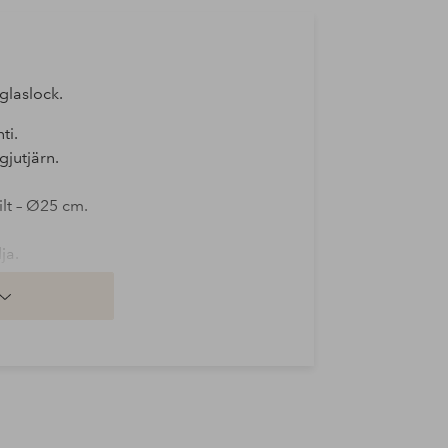
glaslock.
ti.
gjutjärn.
ilt – Ø25 cm.
ja.