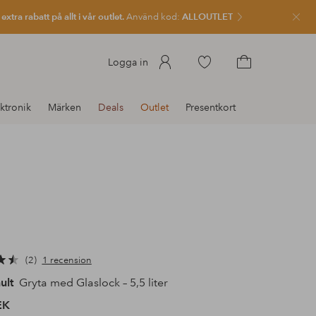
xtra rabatt på allt i vår outlet.
Använd kod:
ALLOUTLET
Stän
Gå
Logga in
till
Gå
favoritmarkerade
till
ktronik
Märken
Deals
Outlet
Presentkort
produkter
kundvagnen
2
1 recension
ult
Gryta med Glaslock – 5,5 liter
EK