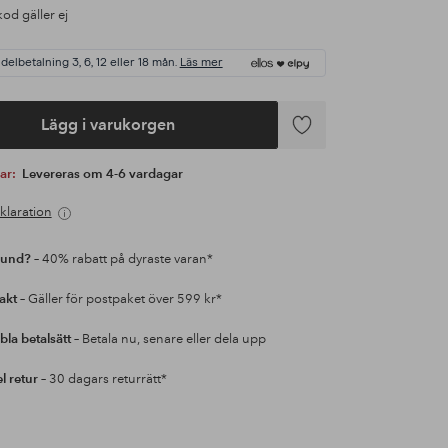
od gäller ej
 delbetalning 3, 6, 12 eller 18 mån.
Läs mer
Lägg i varukorgen
Lägg
till
var:
Levereras om 4-6 vardagar
i
favoriter
klaration
kund?
– 40% rabatt på dyraste varan*
rakt
– Gäller för postpaket över 599 kr*
bla betalsätt
– Betala nu, senare eller dela upp
l retur
– 30 dagars returrätt*