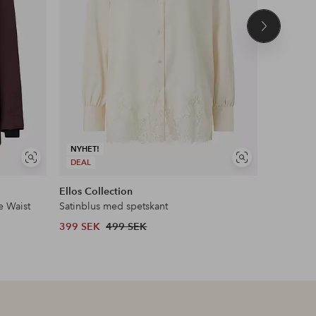
Nästa
produkt
NYHET!
Visa
Visa
DEAL
liknande
liknande
Ellos Collection
Ellos ST
e Waist
Satinblus med spetskant
Pilejacka 
399 SEK
499 SEK
599 SEK