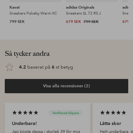
Kavat
adidas Originals
adida
Sneakers Fiskeby Warm XC
Sneakers SL 72 RS J
Sneak
799 SEK
679 SEK
799 SEK
679 
Så tycker andra
4.2
baserat på
6
st betyg
Visa alla recensioner (2)
Verifierad köpare
Underbara!
Lätta skor
Jag köpte dessa i storlek 39 för mig
Helt underbara, s