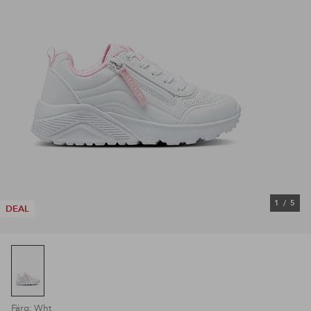
1
/
5
DEAL
Färg: Wht