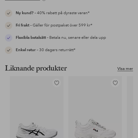
Ny kund?
– 40% rabatt på dyraste varan*
Fri frakt
– Gäller för postpaket över 599 kr*
Flexibla betalsätt
– Betala nu, senare eller dela upp
Enkel retur
– 30 dagars returrätt*
Liknande produkter
Visa mer
Lägg
Lägg
till
till
i
i
favoriter
favoriter