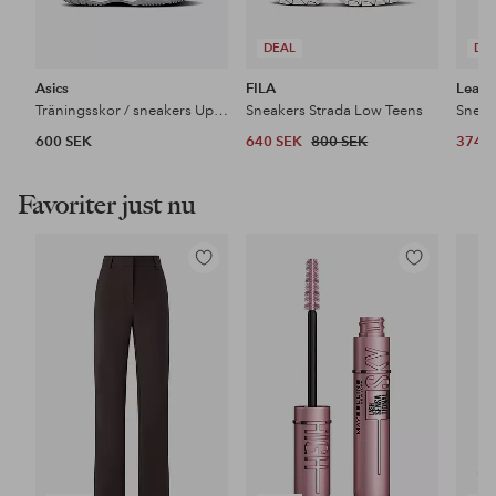
DEAL
DE
Asics
FILA
Leaf
Träningsskor / sneakers Upcourt 6 GS
Sneakers Strada Low Teens
Sneak
600 SEK
640 SEK
800 SEK
374 
Favoriter just nu
Lägg
Lägg
till
till
i
i
favoriter
favoriter