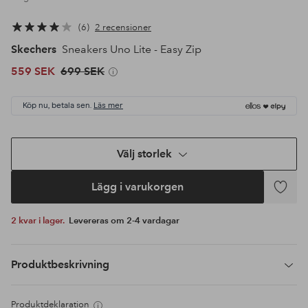
6
2 recensioner
Skechers
Sneakers Uno Lite - Easy Zip
559 SEK
699 SEK
Köp nu, betala sen.
Läs mer
Välj storlek
Lägg i varukorgen
Lägg
till
2 kvar i lager.
Levereras om 2-4 vardagar
i
favoriter
Produktbeskrivning
Produktdeklaration