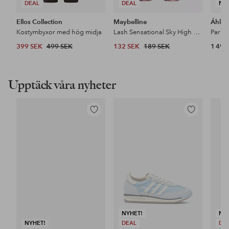
DEAL
DEAL
NY
Ellos Collection
Maybelline
Áhkk
Kostymbyxor med hög midja
Lash Sensational Sky High Mascara
399 SEK
499 SEK
132 SEK
189 SEK
1 499
Upptäck våra nyheter
Lägg
Lägg
till
till
i
i
favoriter
favoriter
NYHET!
NY
NYHET!
DEAL
DE