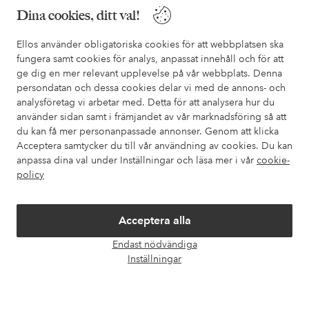
Behöver du hjälp?
Dina cookies, ditt val!
I vår FAQ hittar du svaren på de vanligaste frågorna. Här finns
också information om hur du enklast kontaktar oss.
Ellos använder obligatoriska cookies för att webbplatsen ska
fungera samt cookies för analys, anpassat innehåll och för att
ge dig en mer relevant upplevelse på vår webbplats. Denna
Kundservice
Beställning
Betalsätt
Leveran
persondatan och dessa cookies delar vi med de annons- och
analysföretag vi arbetar med. Detta för att analysera hur du
använder sidan samt i främjandet av vår marknadsföring så att
du kan få mer personanpassade annonser. Genom att klicka
Mina sidor
Acceptera samtycker du till vår användning av cookies. Du kan
anpassa dina val under Inställningar och läsa mer i vår
cookie-
Om Ellos
policy
Våra tjänster
Acceptera alla
Endast nödvändiga
Villkor
Öpp
Inställningar
chatt
Vänner