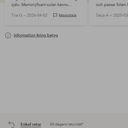
själv. Memoryfoam-sulan känns
och passar foten b
underbart mjuk, skorna är lätta och
Tiia G —
2026-04-02
Saija A —
2025-03
Rapportera
passar även bra för vuxna!
Information kring betyg
Enkel retur
30 dagars returrätt*