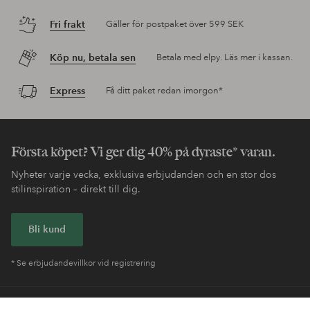
Fri frakt
Gäller för postpaket över 599 SEK
Köp nu, betala sen
Betala med elpy. Läs mer i kassan.
Express
Få ditt paket redan imorgon*
Första köpet? Vi ger dig 40% på dyraste* varan.
Nyheter varje vecka, exklusiva erbjudanden och en stor dos
stilinspiration – direkt till dig.
Bli kund
* Se erbjudandevillkor vid registrering