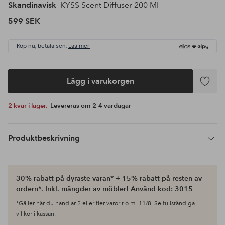
Skandinavisk
KYSS Scent Diffuser 200 Ml
599 SEK
Köp nu, betala sen.
Läs mer
Lägg i varukorgen
Lägg
till
2 kvar i lager.
Levereras om 2-4 vardagar
i
favoriter
Produktbeskrivning
30% rabatt på dyraste varan* + 15% rabatt på resten av
ordern*. Inkl. mängder av möbler! Använd kod: 3015
*Gäller när du handlar 2 eller fler varor t.o.m. 11/8. Se fullständiga
villkor i kassan.