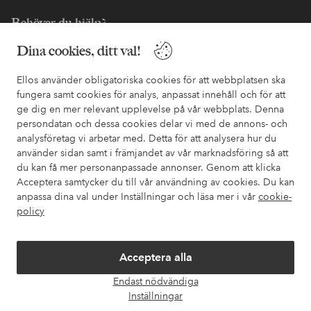
Behöver du hjälp?
Dina cookies, ditt val!
I vår FAQ hittar du svaren på de vanligaste frågorna. Här finns
också information om hur du enklast kontaktar oss.
Ellos använder obligatoriska cookies för att webbplatsen ska
fungera samt cookies för analys, anpassat innehåll och för att
Kundservice
Beställning
Betalsätt
Leveran
ge dig en mer relevant upplevelse på vår webbplats. Denna
persondatan och dessa cookies delar vi med de annons- och
analysföretag vi arbetar med. Detta för att analysera hur du
använder sidan samt i främjandet av vår marknadsföring så att
Mina sidor
du kan få mer personanpassade annonser. Genom att klicka
Acceptera samtycker du till vår användning av cookies. Du kan
Om Ellos
anpassa dina val under Inställningar och läsa mer i vår
cookie-
policy
Våra tjänster
Acceptera alla
Villkor
Endast nödvändiga
Öpp
Inställningar
chatt