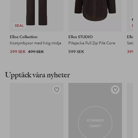
NY
DEAL
DE
Ellos Collection
Ellos STUDIO
Ellos 
Kostymbyxor med hög midja
Pilejacka Full Zip Pile Core
Satin
399 SEK
499 SEK
599 SEK
399 
Upptäck våra nyheter
Lägg
Lägg
till
till
i
i
favoriter
favoriter
KOMMER
SNART