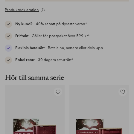
Produktdeklaration
Ny kund?
– 40% rabatt på dyraste varan*
Fri frakt
– Gäller för postpaket över 599 kr*
Flexibla betalsätt
– Betala nu, senare eller dela upp
Enkel retur
– 30 dagars returrätt*
Hör till samma serie
Lägg
Lägg
till
till
i
i
favoriter
favoriter