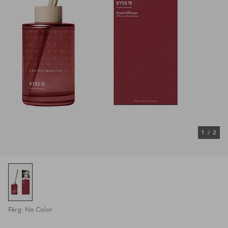
1
/
2
Färg: No Color