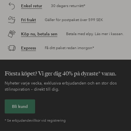
Enkel retur
30 dagars returrätt*
Fri frakt
Gäller för postpaket över 599 SEK
Köp nu, betala sen
Betala med elpy. Läs mer i kassan.
Express
Få ditt paket redan imorgon*
Första köpet? Vi ger dig 40% på dyraste* varan.
Nyheter varje vecka, exklusiva erbjudanden och en stor dos
stilinspiration – direkt till dig.
Bli kund
* Se erbjudandevillkor vid registrering