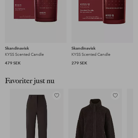
Skandinavisk
Skandinavisk
KYSS Scented Candle
KYSS Scented Candle
479 SEK
279 SEK
Favoriter just nu
Lägg
Lägg
till
till
i
i
favoriter
favoriter