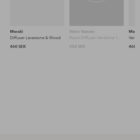
Meraki
Victor Vaissier
Merak
Diffuser Lavastone & Wood
Room Diffuser Vendôme 100Ml
460 SEK
250 SEK
460 