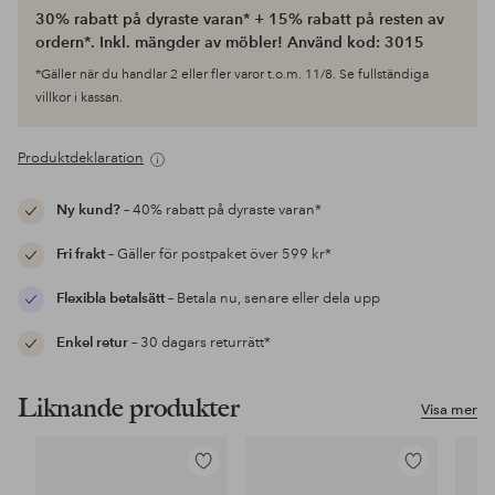
30% rabatt på dyraste varan* + 15% rabatt på resten av
ordern*. Inkl. mängder av möbler! Använd kod: 3015
*Gäller när du handlar 2 eller fler varor t.o.m. 11/8. Se fullständiga
villkor i kassan.
Produktdeklaration
Ny kund?
– 40% rabatt på dyraste varan*
Fri frakt
– Gäller för postpaket över 599 kr*
Flexibla betalsätt
– Betala nu, senare eller dela upp
Enkel retur
– 30 dagars returrätt*
Liknande produkter
Visa mer
Lägg
Lägg
till
till