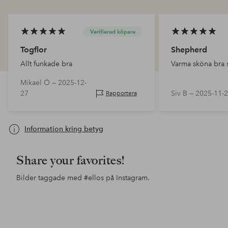
Verifierad köpare
Togflor
Shepherd
Allt funkade bra
Varma sköna bra 
Mikael Ö —
2025-12-
27
Siv B —
2025-11-
Rapportera
Information kring betyg
Share your favorites!
Bilder taggade med
#ellos
på Instagram.
Inlägg
munasnest
Inlägg
lineglasdam
publicerat
publicerat
av
av