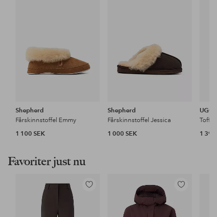
i
i
favoriter
favoriter
Shepherd
Shepherd
UGG
Fårskinnstoffel Emmy
Fårskinnstoffel Jessica
Tofflo
1 100 SEK
1 000 SEK
1 399
Favoriter just nu
Lägg
Lägg
till
till
i
i
favoriter
favoriter