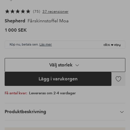
75
37 recensioner
Shepherd
Fårskinnstoffel Moa
1 000 SEK
Köp nu, betala sen.
Läs mer
Välj storlek
Lägg i varukorgen
Lägg
till
Få antal kvar:
Levereras om 2-4 vardagar
i
favoriter
Produktbeskrivning