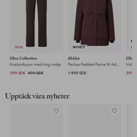
NY
DEAL
NYHET!
DE
Ellos Collection
Áhkká
Ellos 
Kostymbyxor med hög midja
Parkas Padded Parka W Adjustable Waist
399 SEK
499 SEK
1 499 SEK
399 
Upptäck våra nyheter
Lägg
Lägg
till
till
i
i
favoriter
favoriter