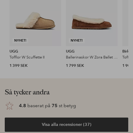
NYHET!
NYHET!
UGG
UGG
Birke
Tofflor W Scuffette II
Ballerinaskor W Zora Ballet Flat
1 399 SEK
1 799 SEK
1 900
Så tycker andra
4.8
baserat på
75
st betyg
Visa alla recensioner (37)