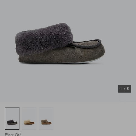
1
/
5
Färg: Grå