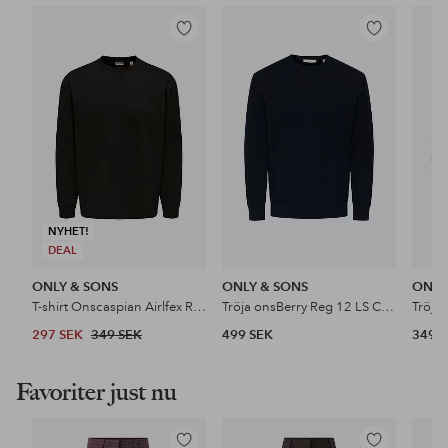
Lägg
Lägg
till
till
i
i
favoriter
favoriter
NYHET!
DEAL
ONLY & SONS
ONLY & SONS
ONLY
T-shirt Onscaspian Airlfex Rlx Ls Tee
Tröja onsBerry Reg 12 LS Crew Knit Frml N
297 SEK
349 SEK
499 SEK
349 
Favoriter just nu
Lägg
Lägg