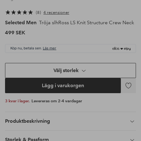
8
4 recensioner
Selected Men
Tröja slhRoss LS Knit Structure Crew Neck
499 SEK
Köp nu, betala sen.
Läs mer
Välj storlek
Lägg i varukorgen
Lägg
till
3 kvar i lager.
Levereras om 2-4 vardagar
i
favoriter
Produktbeskrivning
Storlek & Passform