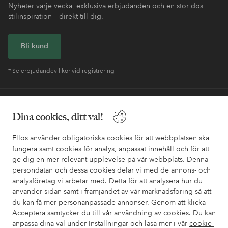
Nyheter varje vecka, exklusiva erbjudanden och en stor dos
stilinspiration – direkt till dig.
Bli kund
* Se erbjudandevillkor vid registrering
Behöver du hjälp?
Dina cookies, ditt val!
I vår FAQ hittar du svaren på de vanligaste frågorna. Här finns
också information om hur du enklast kontaktar oss.
Ellos använder obligatoriska cookies för att webbplatsen ska
fungera samt cookies för analys, anpassat innehåll och för att
ge dig en mer relevant upplevelse på vår webbplats. Denna
Kundservice
Beställning
Betalsätt
Leveran
persondatan och dessa cookies delar vi med de annons- och
analysföretag vi arbetar med. Detta för att analysera hur du
använder sidan samt i främjandet av vår marknadsföring så att
du kan få mer personanpassade annonser. Genom att klicka
Mina sidor
Acceptera samtycker du till vår användning av cookies. Du kan
anpassa dina val under Inställningar och läsa mer i vår
cookie-