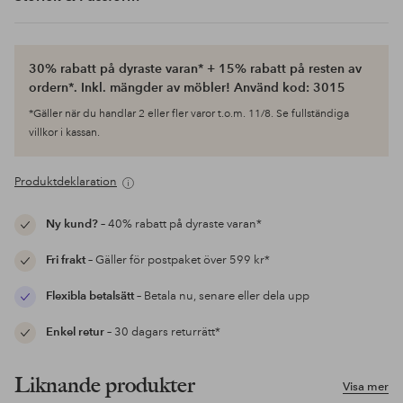
30% rabatt på dyraste varan* + 15% rabatt på resten av
ordern*. Inkl. mängder av möbler! Använd kod: 3015
*Gäller när du handlar 2 eller fler varor t.o.m. 11/8. Se fullständiga
villkor i kassan.
Produktdeklaration
Ny kund?
– 40% rabatt på dyraste varan*
Fri frakt
– Gäller för postpaket över 599 kr*
Flexibla betalsätt
– Betala nu, senare eller dela upp
Enkel retur
– 30 dagars returrätt*
Liknande produkter
Visa mer