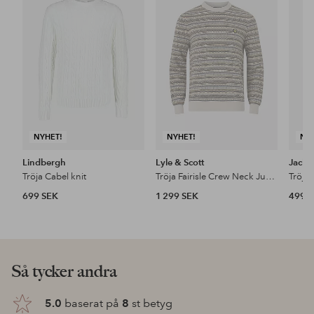
till
till
i
i
favoriter
favoriter
NYHET!
NYHET!
NY
Lindbergh
Lyle & Scott
Jack 
Tröja Cabel knit
Tröja Fairisle Crew Neck Jumper
699 SEK
1 299 SEK
499 
Så tycker andra
5.0
baserat på
8
st betyg