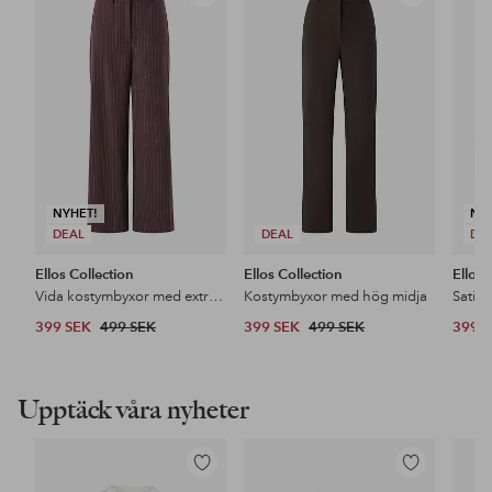
till
till
i
i
favoriter
favoriter
NYHET!
NY
DEAL
DEAL
DE
Ellos Collection
Ellos Collection
Ellos 
Vida kostymbyxor med extra hög midja
Kostymbyxor med hög midja
Satin
399 SEK
499 SEK
399 SEK
499 SEK
399 
Upptäck våra nyheter
Lägg
Lägg