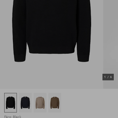
1
/
6
Färg: Black