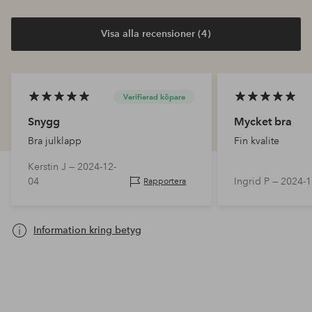
Visa alla recensioner (4)
Verifierad köpare
Snygg
Mycket bra
Bra julklapp
Fin kvalite
Kerstin J —
2024-12-
04
Ingrid P —
2024-1
Rapportera
Information kring betyg