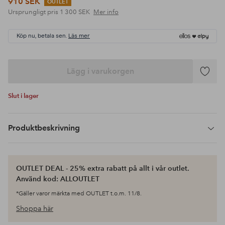
910 SEK
OUTLET
Ursprungligt pris
1 300 SEK
Mer info
Köp nu, betala sen.
Läs mer
Lägg i varukorgen
Lägg
till
Slut i lager
i
favoriter
Produktbeskrivning
OUTLET DEAL - 25% extra rabatt på allt i vår outlet.
Använd kod: ALLOUTLET
*Gäller varor märkta med OUTLET t.o.m. 11/8.
Shoppa här