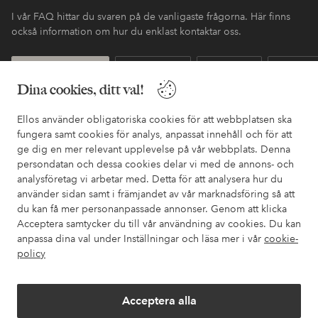
I vår FAQ hittar du svaren på de vanligaste frågorna. Här finns
också information om hur du enklast kontaktar oss.
Kundservice
Beställning
Betalsätt
Leveran
Dina cookies, ditt val!
Ellos använder obligatoriska cookies för att webbplatsen ska
Mina sidor
fungera samt cookies för analys, anpassat innehåll och för att
ge dig en mer relevant upplevelse på vår webbplats. Denna
persondatan och dessa cookies delar vi med de annons- och
Om Ellos
analysföretag vi arbetar med. Detta för att analysera hur du
använder sidan samt i främjandet av vår marknadsföring så att
Våra tjänster
du kan få mer personanpassade annonser. Genom att klicka
Acceptera samtycker du till vår användning av cookies. Du kan
anpassa dina val under Inställningar och läsa mer i vår
cookie-
Villkor
policy
Vänner
Acceptera alla