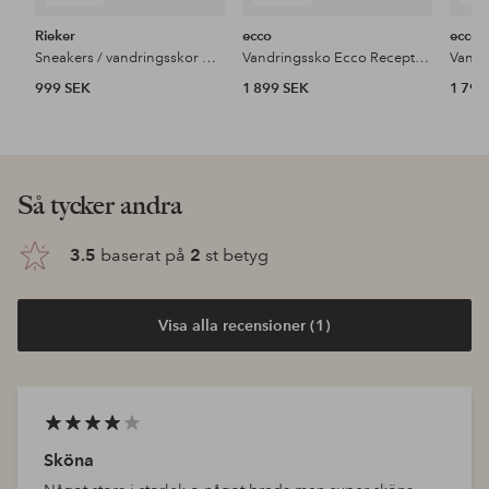
Rieker
ecco
ecco
Sneakers / vandringsskor U4502-00
Vandringssko Ecco Receptor XP W
999 SEK
1 899 SEK
1 799
Så tycker andra
3.5
baserat på
2
st betyg
Visa alla recensioner (1)
Sköna