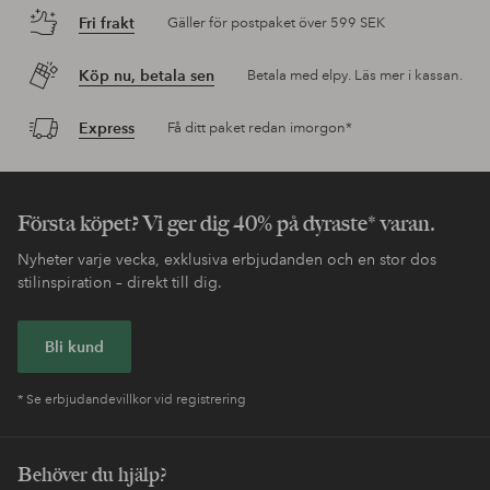
Fri frakt
Gäller för postpaket över 599 SEK
Köp nu, betala sen
Betala med elpy. Läs mer i kassan.
Express
Få ditt paket redan imorgon*
Första köpet? Vi ger dig 40% på dyraste* varan.
Nyheter varje vecka, exklusiva erbjudanden och en stor dos
stilinspiration – direkt till dig.
Bli kund
* Se erbjudandevillkor vid registrering
Behöver du hjälp?