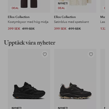
NYHET!
DEAL
DEAL
DE
Ellos Collection
Ellos Collection
Maybe
Kostymbyxor med hög midja
Satinblus med spetskant
399 SEK
499 SEK
399 SEK
499 SEK
132 
Upptäck våra nyheter
Lägg
Lägg
till
till
i
i
favoriter
favoriter
NYHET!
NYHET!
NY