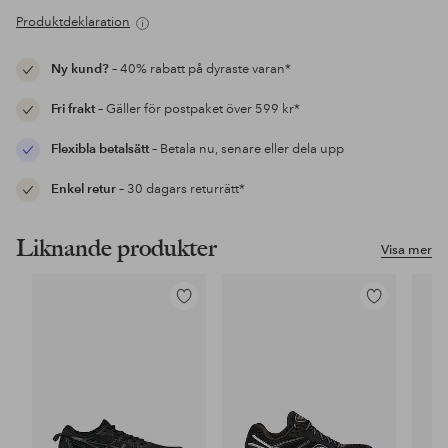
Produktdeklaration
Ny kund?
– 40% rabatt på dyraste varan*
Fri frakt
– Gäller för postpaket över 599 kr*
Flexibla betalsätt
– Betala nu, senare eller dela upp
Enkel retur
– 30 dagars returrätt*
Liknande produkter
Visa mer
Lägg
Lägg
till
till
i
i
favoriter
favoriter