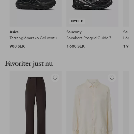
NYHET!
Asics
Saucony
Sauc
Terränglöparsko Gel-venture 11
Sneakers Progrid Guide 7
Löpar
900 SEK
1 600 SEK
1 900
Favoriter just nu
Lägg
Lägg
till
till
i
i
favoriter
favoriter