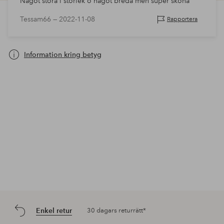
Något stora i storlek o något breda men super sköna
Tessam66 —
2022-11-08
Rapportera
Information kring betyg
Enkel retur
30 dagars returrätt*