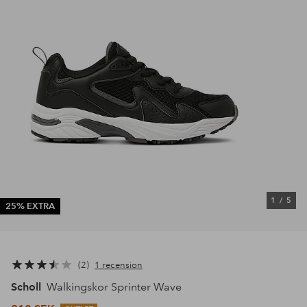
1
/
5
25% EXTRA
2
1 recension
Scholl
Walkingskor Sprinter Wave