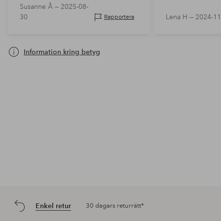
Susanne Å —
2025-08-
30
Lena H —
2024-11
Rapportera
Information kring betyg
Enkel retur
30 dagars returrätt*