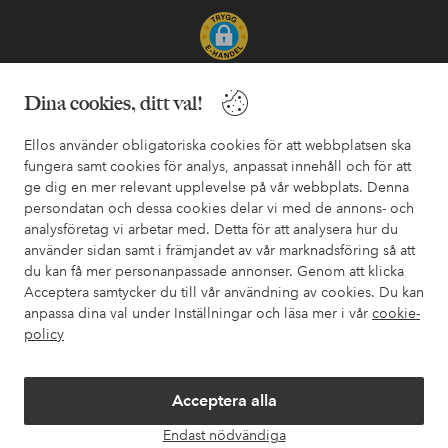
Säkra betalningar - Betala direkt eller dela upp
Dina cookies, ditt val!
Vill du veta mer om
våra betalalternativ
?
Ellos använder obligatoriska cookies för att webbplatsen ska
elpy
elpy
fungera samt cookies för analys, anpassat innehåll och för att
ge dig en mer relevant upplevelse på vår webbplats. Denna
persondatan och dessa cookies delar vi med de annons- och
analysföretag vi arbetar med. Detta för att analysera hur du
Sverige - Välj land
använder sidan samt i främjandet av vår marknadsföring så att
du kan få mer personanpassade annonser. Genom att klicka
Acceptera samtycker du till vår användning av cookies. Du kan
Facebook
Instagram
Pinterest
Youtube
anpassa dina val under Inställningar och läsa mer i vår
cookie-
policy
Acceptera alla
Endast nödvändiga
Öpp