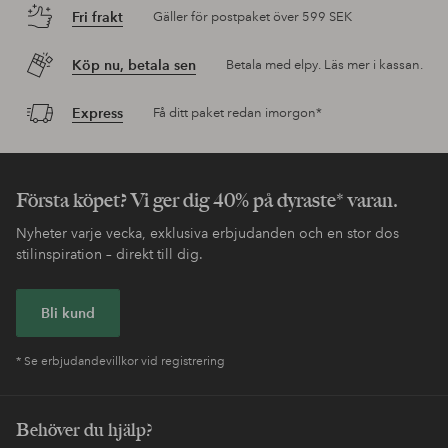
Fri frakt
Gäller för postpaket över 599 SEK
Köp nu, betala sen
Betala med elpy. Läs mer i kassan.
Express
Få ditt paket redan imorgon*
Första köpet? Vi ger dig 40% på dyraste* varan.
Nyheter varje vecka, exklusiva erbjudanden och en stor dos
stilinspiration – direkt till dig.
Bli kund
* Se erbjudandevillkor vid registrering
Behöver du hjälp?