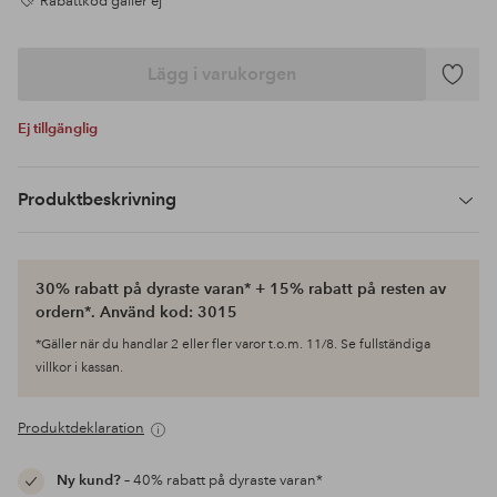
Rabattkod gäller ej
Lägg i varukorgen
Lägg
till
Ej tillgänglig
i
favoriter
Produktbeskrivning
30% rabatt på dyraste varan* + 15% rabatt på resten av
ordern*. Använd kod: 3015
*Gäller när du handlar 2 eller fler varor t.o.m. 11/8. Se fullständiga
villkor i kassan.
Produktdeklaration
Ny kund?
– 40% rabatt på dyraste varan*