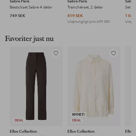
Sabre Paris
Sabre Paris
Sabre 
Bestickset Sabre 4 delar
Tranchérset, 2 delar
749 SEK
419 SEK
1 049
Ursprungligt pris
699 SEK
Urspru
Favoriter just nu
Lägg
Lägg
till
till
i
i
favoriter
favoriter
NYHET!
DEAL
DEAL
Ellos Collection
Ellos Collection
Ellos