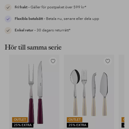
Fri frakt
– Gäller för postpaket över 599 kr*
Flexibla betalsätt
– Betala nu, senare eller dela upp
Enkel retur
– 30 dagars returrätt*
Hör till samma serie
Lägg
Lägg
till
till
i
i
favoriter
favoriter
OUTLET
OUTLET
OU
25% EXTRA
25% EXTRA
25