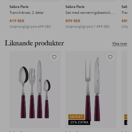
Sabre Paris
Sabre Paris
Sabre 
Tranchérset, 2 delar
Set med serveringsbestick, 4 delar
Tranch
419 SEK
899 SEK
489 
Ursprungligt pris
699 SEK
Ursprungligt pris
1 499 SEK
Urspru
Liknande produkter
Visa mer
Lägg
Lägg
till
till
i
i
favoriter
favoriter
OUTLET
OU
25% EXTRA
25