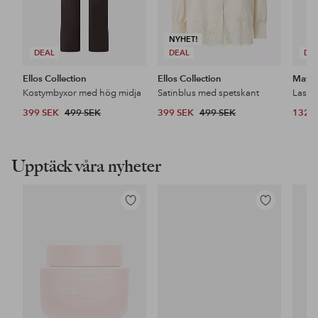
NYHET!
DEAL
DEAL
DE
Ellos Collection
Ellos Collection
Maybe
Kostymbyxor med hög midja
Satinblus med spetskant
399 SEK
499 SEK
399 SEK
499 SEK
132 
Upptäck våra nyheter
Lägg
Lägg
till
till
i
i
favoriter
favoriter