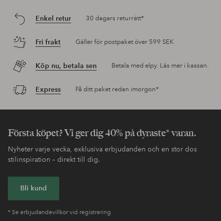
Enkel retur
30 dagars returrätt*
Fri frakt
Gäller för postpaket över 599 SEK
Köp nu, betala sen
Betala med elpy. Läs mer i kassan.
Express
Få ditt paket redan imorgon*
Första köpet? Vi ger dig 40% på dyraste* varan.
Nyheter varje vecka, exklusiva erbjudanden och en stor dos
stilinspiration – direkt till dig.
Bli kund
* Se erbjudandevillkor vid registrering