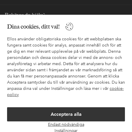
Behöver du hjälp?
Dina cookies, ditt val!
I vår FAQ hittar du svaren på de vanligaste frågorna. Här finns
också information om hur du enklast kontaktar oss.
Ellos använder obligatoriska cookies för att webbplatsen ska
fungera samt cookies för analys, anpassat innehåll och för att
Kundservice
Beställning
Betalsätt
Leveran
ge dig en mer relevant upplevelse på vår webbplats. Denna
persondatan och dessa cookies delar vi med de annons- och
analysföretag vi arbetar med. Detta för att analysera hur du
använder sidan samt i främjandet av vår marknadsföring så att
Mina sidor
du kan få mer personanpassade annonser. Genom att klicka
Acceptera samtycker du till vår användning av cookies. Du kan
Om Ellos
anpassa dina val under Inställningar och läsa mer i vår
cookie-
policy
Våra tjänster
Acceptera alla
Villkor
Endast nödvändiga
Öpp
Inställningar