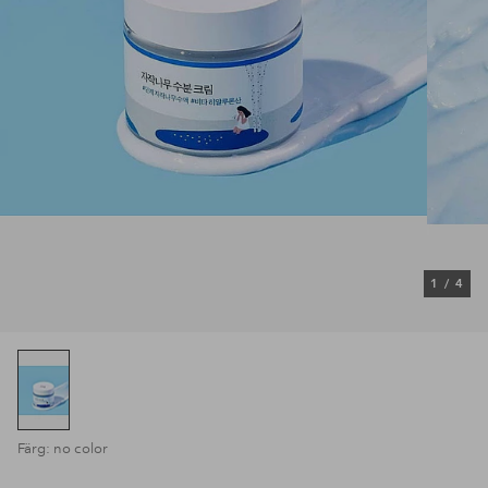
1
/
4
Färg: no color