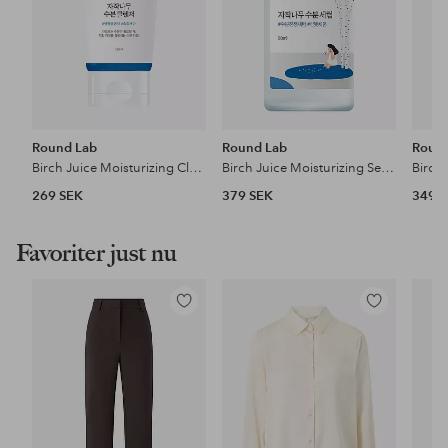
Round Lab
Round Lab
Roun
Birch Juice Moisturizing Cleanser 150 ml
Birch Juice Moisturizing Serum 50 ml
269 SEK
379 SEK
349 
Favoriter just nu
Lägg
Lägg
till
till
i
i
favoriter
favoriter