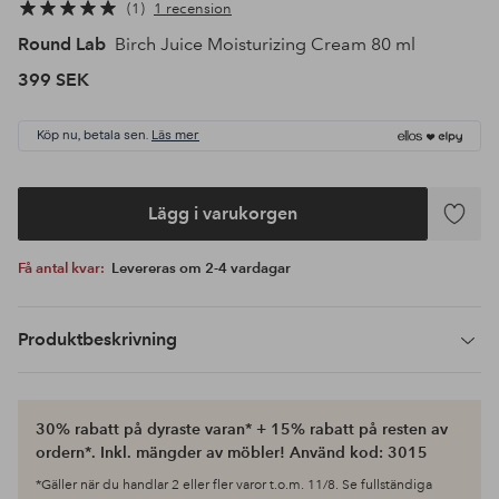
1
1 recension
Round Lab
Birch Juice Moisturizing Cream 80 ml
399 SEK
Köp nu, betala sen.
Läs mer
Lägg i varukorgen
Lägg
till
Få antal kvar:
Levereras om 2-4 vardagar
i
favoriter
Produktbeskrivning
30% rabatt på dyraste varan* + 15% rabatt på resten av
ordern*. Inkl. mängder av möbler! Använd kod: 3015
*Gäller när du handlar 2 eller fler varor t.o.m. 11/8. Se fullständiga