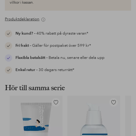
villkor i kassan.
Produktdeklaration
Ny kund?
– 40% rabatt på dyraste varan*
Fri frakt
– Gäller för postpaket över 599 kr*
Flexibla betalsätt
– Betala nu, senare eller dela upp
Enkel retur
– 30 dagars returrätt*
Hör till samma serie
Lägg
Lägg
till
till
i
i
favoriter
favoriter