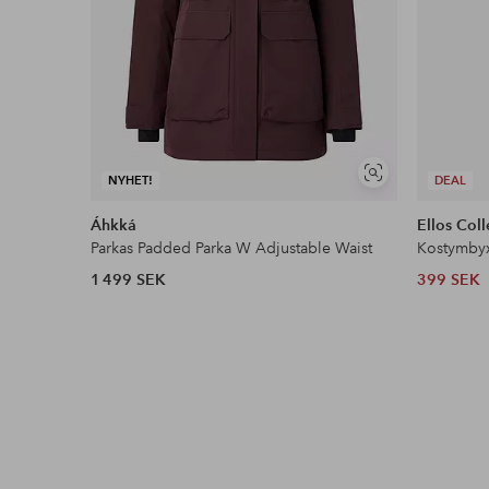
Visa
NYHET!
DEAL
liknande
Áhkká
Ellos Coll
Parkas Padded Parka W Adjustable Waist
Kostymby
1 499 SEK
399 SEK