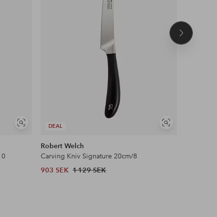
Nästa
produkt
Visa
Visa
DEAL
DEAL
liknande
liknande
Robert Welch
Robert W
10
Carving Kniv Signature 20cm/8
Utility Kn
903 SEK
1 129 SEK
807 SEK