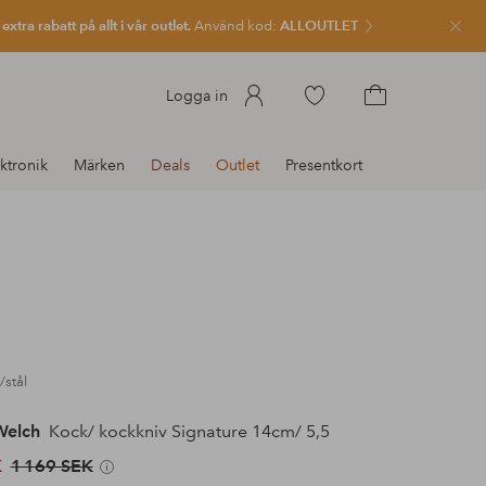
xtra rabatt på allt i vår outlet.
Använd kod:
ALLOUTLET
Stän
Gå
Logga in
till
Gå
favoritmarkerade
till
ktronik
Märken
Deals
Outlet
Presentkort
produkter
kundvagnen
/stål
Welch
Kock/ kockkniv Signature 14cm/ 5,5
K
1 169 SEK