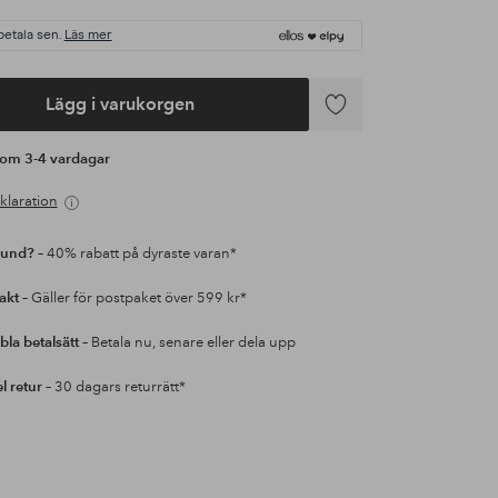
betala sen.
Läs mer
Lägg i varukorgen
Lägg
till
s om 3-4 vardagar
i
favoriter
klaration
kund?
– 40% rabatt på dyraste varan*
rakt
– Gäller för postpaket över 599 kr*
bla betalsätt
– Betala nu, senare eller dela upp
l retur
– 30 dagars returrätt*