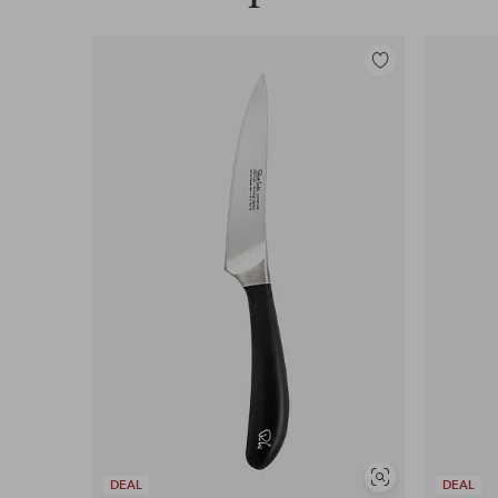
Lägg
till
i
favoriter
Visa
DEAL
DEAL