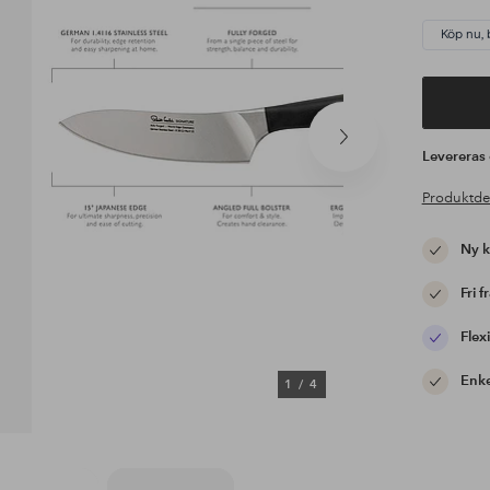
Köp nu, 
Nästa
Leverera
produkt
Produktde
Ny 
Fri f
Flexi
Enke
1
/
4