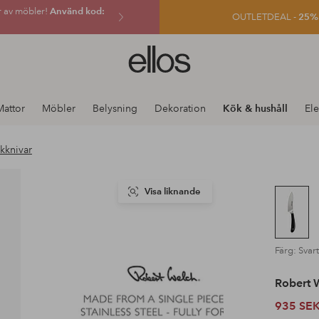
r av möbler!
Använd kod:
OUTLETDEAL -
25% e
Ellos
logotyp
-
gå
Mattor
Möbler
Belysning
Dekoration
Kök & hushåll
Ele
till
förstasidan
kknivar
Visa liknande
Färg: Svart
Robert 
935 SE