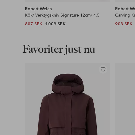
liknande
Robert Welch
Robert W
Kök/ Verktygskniv Signature 12cm/ 4.5
Carving K
807 SEK
1 009 SEK
903 SEK
Favoriter just nu
Lägg
till
i
favoriter