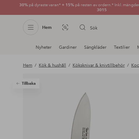
30%
på dyraste varan*
+ 15%
på resten av ordern.* Inkl. mängde
3015
Hem
Sök
Bildsök
Avdelnings
Nyheter
Gardiner
Sängkläder
Textilier
navigation
Hem
Kök & hushåll
Köksknivar & knivtillbehör
Koc
Tillbaka