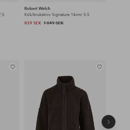
liknande
liknande
Robert Welch
Robert W
7,5
Kök/brukskniv Signature 14cm/ 5.5
Flexibel 
839 SEK
1 049 SEK
975 SEK
Lägg
Lägg
till
till
i
i
favoriter
favoriter
Nästa