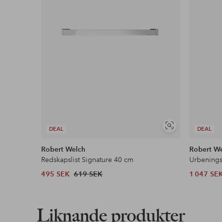
Längd/djup: 27 cm
Artikelnummer: 2165997-01-0
Ladda ner högupplöst bild
Fri frakt
Gäller för postpaket över 599 kr
Läs mer
Visa
DEAL
DEAL
liknande
Robert Welch
Robert W
Faktura & Delbetalning
Redskapslist Signature 40 cm
Urbenings
Våra mest fördelaktiga betalsätt
495 SEK
619 SEK
1 047 SE
Läs mer
Liknande produkter