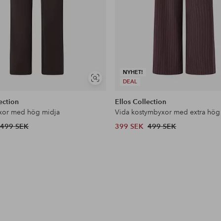
NYHET!
Visa
DEAL
liknande
ection
Ellos Collection
xor med hög midja
Vida kostymbyxor med extra hög
499 SEK
399 SEK
499 SEK