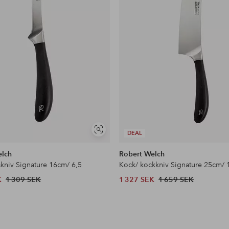
Visa
DEAL
liknande
elch
Robert Welch
kniv Signature 16cm/ 6,5
Kock/ kockkniv Signature 25cm/ 
K
1 309 SEK
1 327 SEK
1 659 SEK