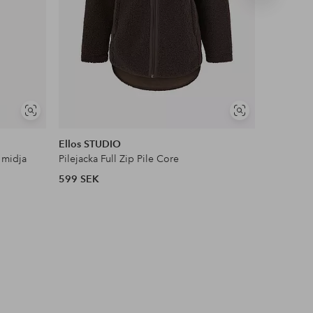
produkt
NYHET!
Visa
Visa
DEAL
liknande
liknande
Ellos STUDIO
Ellos Col
 midja
Pilejacka Full Zip Pile Core
Satinblus
599 SEK
399 SEK