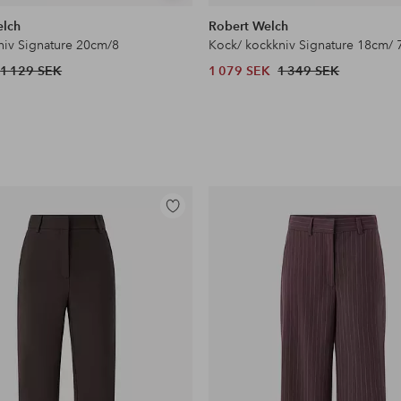
liknande
elch
Robert Welch
niv Signature 20cm/8
Kock/ kockkniv Signature 18cm/ 
1 129 SEK
1 079 SEK
1 349 SEK
Lägg
till
i
favoriter