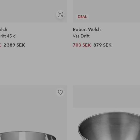
Visa
DEAL
liknande
elch
Robert Welch
ift 45 cl
Vas Drift
K
2 389 SEK
703 SEK
879 SEK
Lägg
till
i
favoriter