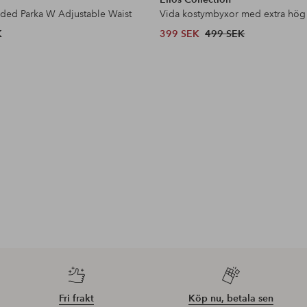
dded Parka W Adjustable Waist
Vida kostymbyxor med extra hög
K
399 SEK
499 SEK
Fri frakt
Köp nu, betala sen