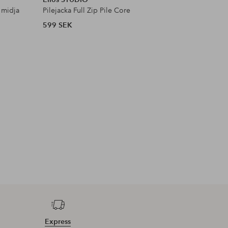
 midja
Pilejacka Full Zip Pile Core
Satinblus
599 SEK
399 SEK
Express