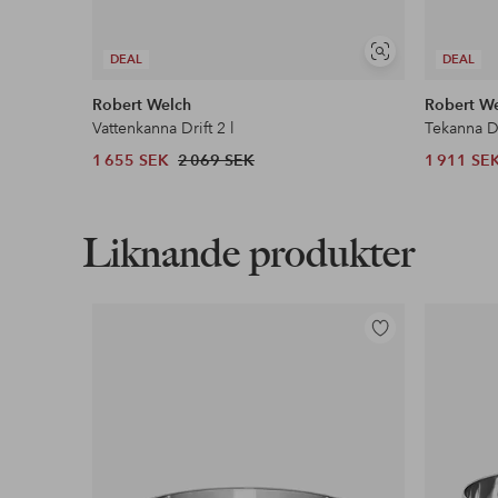
Visa
DEAL
DEAL
liknande
Robert Welch
Robert W
Vattenkanna Drift 2 l
Tekanna Dr
1 655 SEK
2 069 SEK
1 911 SE
Liknande produkter
Lägg
till
i
favoriter