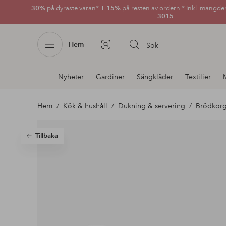
30%
på dyraste varan*
+ 15%
på resten av ordern.* Inkl. mängde
3015
Hem
Sök
Bildsök
Avdelnings
Nyheter
Gardiner
Sängkläder
Textilier
navigation
Hem
Kök & hushåll
Dukning & servering
Brödkorg
Tillbaka