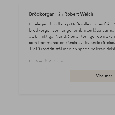
Brödkorgar
från
Robert Welch
En elegant brödkorg i Drift-kollektionen från 
brödkorgen som är genombruten låter varma br
att bli fuktiga. När skålen är tom ger de utskur
som frammanar en känsla av fltytande rörelse.
18/10 rostfritt stål med en spegelpolerad finis
Bredd: 21.5 cm
Höjd: 10 cm
Visa mer
Längd/djup: 22 cm
Artikelnummer: 1758896-01-0
Ladda ner högupplöst bild
Fri frakt