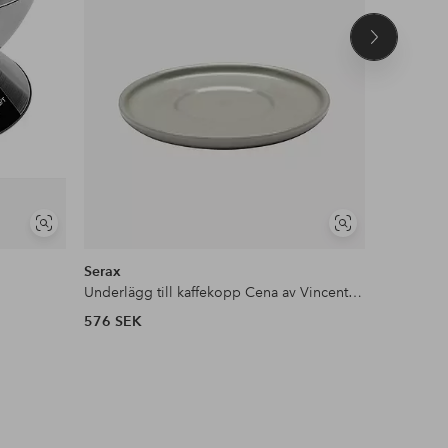
Nästa
produkt
Visa
Visa
liknande
liknande
Serax
Dorre
Underlägg till kaffekopp Cena av Vincent Van Duysen 4-pack
Dippskål 
576 SEK
179 SEK