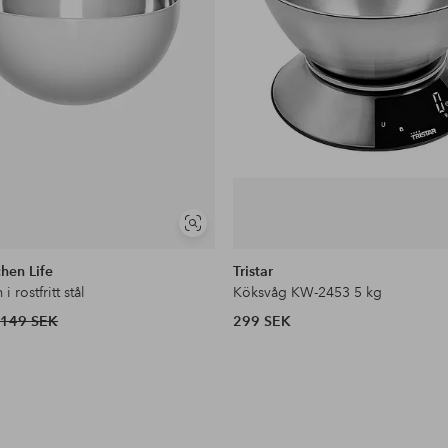
Visa
liknande
hen Life
Tristar
i rostfritt stål
Köksvåg KW-2453 5 kg
149 SEK
299 SEK