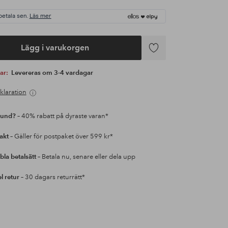
betala sen.
Läs mer
Lägg i varukorgen
Lägg
till
var:
Levereras om 3-4 vardagar
i
favoriter
klaration
kund?
– 40% rabatt på dyraste varan*
rakt
– Gäller för postpaket över 599 kr*
bla betalsätt
– Betala nu, senare eller dela upp
l retur
– 30 dagars returrätt*