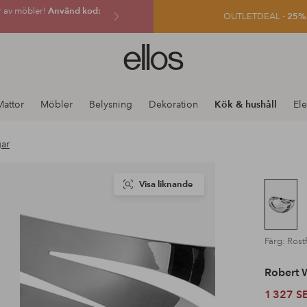
r av möbler!
Använd kod:
OUTLETDEAL -
25% e
Ellos
logotyp
-
gå
Mattor
Möbler
Belysning
Dekoration
Kök & hushåll
Ele
till
förstasidan
ar
Visa liknande
Färg: Rostf
Robert 
1 327 S