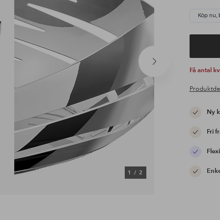
Köp nu, 
Nästa
Få antal k
produkt
Produktde
Ny 
Fri f
Flexi
Enke
1
/
2