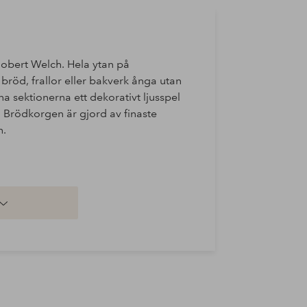
Robert Welch. Hela ytan på
öd, frallor eller bakverk ånga utan
na sektionerna ett dekorativt ljusspel
 Brödkorgen är gjord av finaste
h.