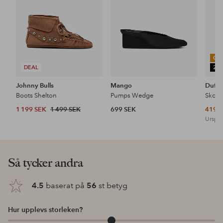
OU
DEAL
25
Johnny Bulls
Mango
Duffy
Boots Shelton
Pumps Wedge
Skor
1 199 SEK
1 499 SEK
699 SEK
419 
Urspru
Så tycker andra
4.5
baserat på
56
st betyg
Hur upplevs storleken?