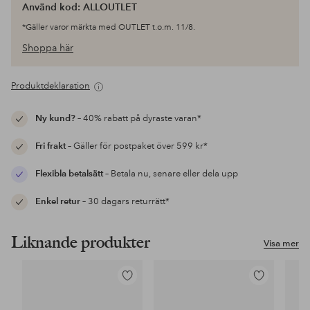
Använd kod: ALLOUTLET
*Gäller varor märkta med OUTLET t.o.m. 11/8.
Shoppa här
Produktdeklaration
Ny kund?
– 40% rabatt på dyraste varan*
Fri frakt
– Gäller för postpaket över 599 kr*
Flexibla betalsätt
– Betala nu, senare eller dela upp
Enkel retur
– 30 dagars returrätt*
Liknande produkter
Visa mer
Lägg
Lägg
till
till
i
i