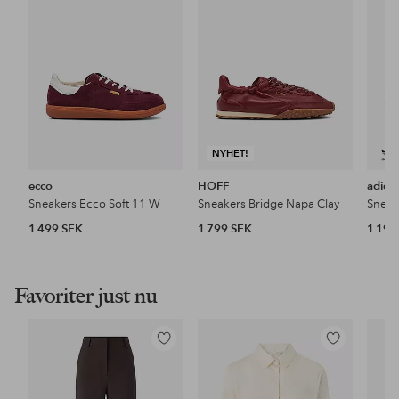
favoriter
favoriter
NYHET!
ecco
HOFF
adida
Sneakers Ecco Soft 11 W
Sneakers Bridge Napa Clay
Sneak
1 499 SEK
1 799 SEK
1 199
Favoriter just nu
Lägg
Lägg
till
till
i
i
favoriter
favoriter