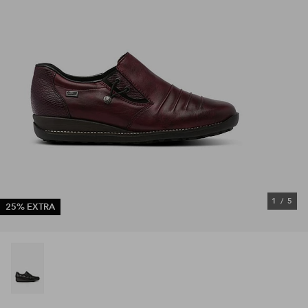
1
/
5
25% EXTRA