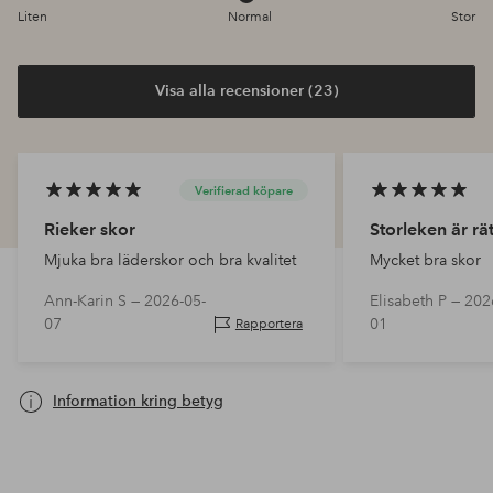
Liten
Normal
Stor
Visa alla recensioner (23)
Verifierad köpare
Rieker skor
Storleken är rät
Mjuka bra läderskor och bra kvalitet
Mycket bra skor
Ann-Karin S —
2026-05-
Elisabeth P —
202
07
01
Rapportera
Information kring betyg