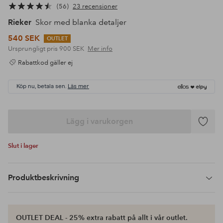
56
23 recensioner
Rieker
Skor med blanka detaljer
540 SEK
OUTLET
Ursprungligt pris
900 SEK
Mer info
Rabattkod gäller ej
Köp nu, betala sen.
Läs mer
Lägg i varukorgen
Lägg
till
Slut i lager
i
favoriter
Produktbeskrivning
OUTLET DEAL - 25% extra rabatt på allt i vår outlet.