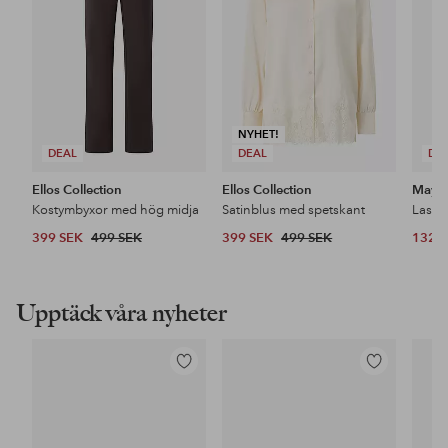
NYHET!
DEAL
DEAL
DE
Ellos Collection
Ellos Collection
Maybe
Kostymbyxor med hög midja
Satinblus med spetskant
399 SEK
499 SEK
399 SEK
499 SEK
132 
Upptäck våra nyheter
Lägg
Lägg
till
till
i
i
favoriter
favoriter