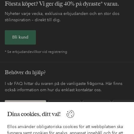
Första köpet? Vi ger dig 40% på dyraste* varan.
Nyheter varje vecka, exklusiva erbjudanden och en stor dos
stilinspiration – direkt till dig.
Bli kund
* Se erbjudandevillkor vid registrering
Behöver du hjälp?
I vår FAQ hittar du svaren på de vanligaste frågorna. Här finns
också information om hur du enklast kontaktar oss.
Kundservice
Beställning
Betalsätt
Leveran
Dina cookies, ditt val!
Ellos använder obligatoriska cookies för att webbplatsen ska
Mina sidor
fungera samt cookies för analys, anpassat innehåll och för att