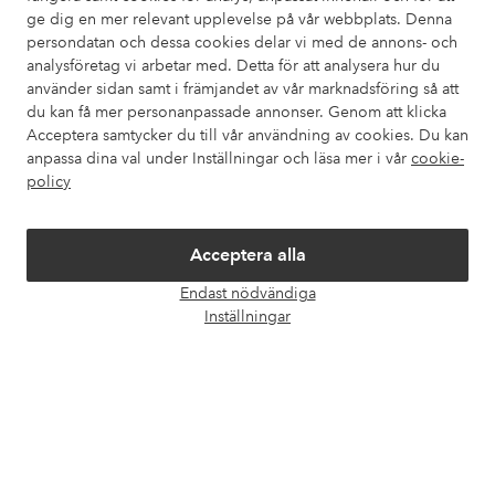
ge dig en mer relevant upplevelse på vår webbplats. Denna
persondatan och dessa cookies delar vi med de annons- och
Om Ellos
analysföretag vi arbetar med. Detta för att analysera hur du
använder sidan samt i främjandet av vår marknadsföring så att
Våra tjänster
du kan få mer personanpassade annonser. Genom att klicka
Acceptera samtycker du till vår användning av cookies. Du kan
anpassa dina val under Inställningar och läsa mer i vår
cookie-
Villkor
policy
Vänner
Acceptera alla
Endast nödvändiga
Öpp
Inställningar
chatt
Säkra betalningar - Betala direkt eller dela upp
Vill du veta mer om
våra betalalternativ
?
elpy
elpy