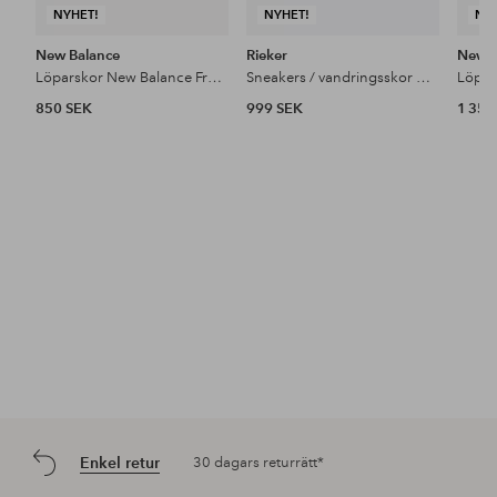
NYHET!
NYHET!
NY
New Balance
Rieker
New B
Löparskor New Balance Freshfoam 520 v9
Sneakers / vandringsskor U4502-00
850 SEK
999 SEK
1 350
Enkel retur
30 dagars returrätt*