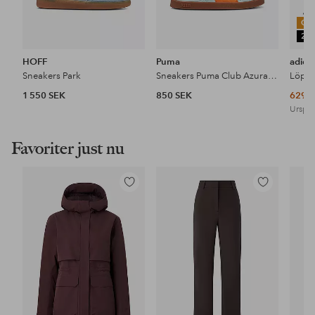
OU
25
HOFF
Puma
adida
Sneakers Park
Sneakers Puma Club Azura SD
1 550 SEK
850 SEK
629 
Urspru
Favoriter just nu
Lägg
Lägg
till
till
i
i
favoriter
favoriter