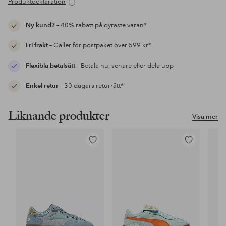
Produktdeklaration
Ny kund?
– 40% rabatt på dyraste varan*
Fri frakt
– Gäller för postpaket över 599 kr*
Flexibla betalsätt
– Betala nu, senare eller dela upp
Enkel retur
– 30 dagars returrätt*
Liknande produkter
Visa mer
Lägg
Lägg
till
till
i
i
favoriter
favoriter