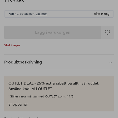
1 199 SEK
Köp nu, betala sen.
Läs mer
Lägg i varukorgen
Lägg
till
Slut i lager
i
favoriter
Produktbeskrivning
OUTLET DEAL - 25% extra rabatt på allt i vår outlet.
Använd kod: ALLOUTLET
*Gäller varor märkta med OUTLET t.o.m. 11/8.
Shoppa här