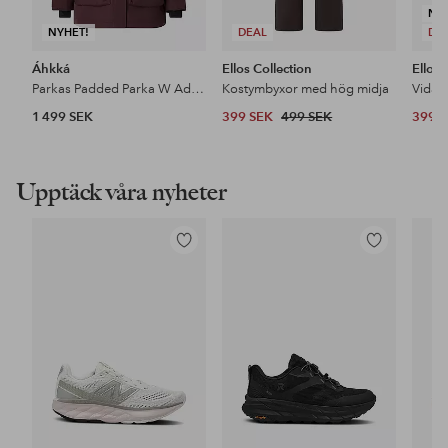
NY
NYHET!
DEAL
DE
Áhkká
Ellos Collection
Ellos 
Parkas Padded Parka W Adjustable Waist
Kostymbyxor med hög midja
1 499 SEK
399 SEK
499 SEK
399 
Upptäck våra nyheter
Lägg
Lägg
till
till
i
i
favoriter
favoriter