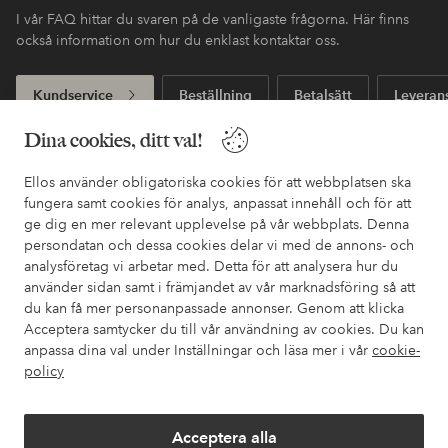
I vår FAQ hittar du svaren på de vanligaste frågorna. Här finns
också information om hur du enklast kontaktar oss.
Kundservice
Beställning
Betalsätt
Leveran
Dina cookies, ditt val!
Mina sidor
Ellos använder obligatoriska cookies för att webbplatsen ska
fungera samt cookies för analys, anpassat innehåll och för att
ge dig en mer relevant upplevelse på vår webbplats. Denna
Om Ellos
persondatan och dessa cookies delar vi med de annons- och
analysföretag vi arbetar med. Detta för att analysera hur du
använder sidan samt i främjandet av vår marknadsföring så att
Våra tjänster
du kan få mer personanpassade annonser. Genom att klicka
Acceptera samtycker du till vår användning av cookies. Du kan
Villkor
anpassa dina val under Inställningar och läsa mer i vår
cookie-
policy
Vänner
Acceptera alla