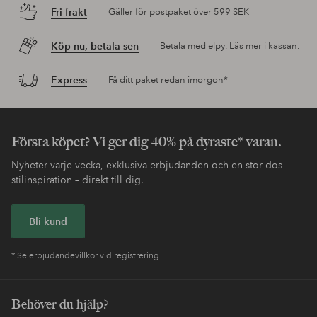
Fri frakt
Gäller för postpaket över 599 SEK
Köp nu, betala sen
Betala med elpy. Läs mer i kassan.
Express
Få ditt paket redan imorgon*
Första köpet? Vi ger dig 40% på dyraste* varan.
Nyheter varje vecka, exklusiva erbjudanden och en stor dos
stilinspiration – direkt till dig.
Bli kund
* Se erbjudandevillkor vid registrering
Behöver du hjälp?