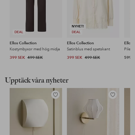
NYHET!
DEAL
DEAL
Ellos Collection
Ellos Collection
Ellos
Kostymbyxor med hög midja
Satinblus med spetskant
Pileja
399 SEK
499 SEK
399 SEK
499 SEK
599 
Upptäck våra nyheter
Lägg
Lägg
till
till
i
i
favoriter
favoriter