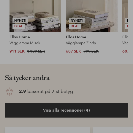
NYHET!
NYHET!
NY
DEAL
DEAL
DE
Ellos Home
Ellos Home
Ellos
Vägglampa Misaki
Vägglampa Zindy
Väggl
911 SEK
1 199 SEK
607 SEK
799 SEK
607 
Så tycker andra
2.9
baserat på
7
st betyg
Visa alla recensioner (4)