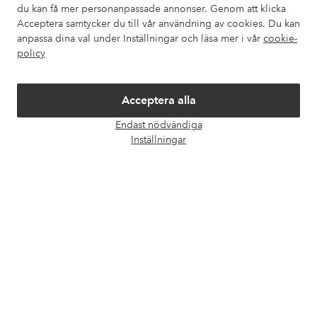
du kan få mer personanpassade annonser. Genom att klicka
Acceptera samtycker du till vår användning av cookies. Du kan
Om Ellos
anpassa dina val under Inställningar och läsa mer i vår
cookie-
policy
Våra tjänster
Acceptera alla
Villkor
Endast nödvändiga
Öpp
Inställningar
chatt
Vänner
Säkra betalningar - Betala direkt eller dela upp
Vill du veta mer om
våra betalalternativ
?
elpy
elpy