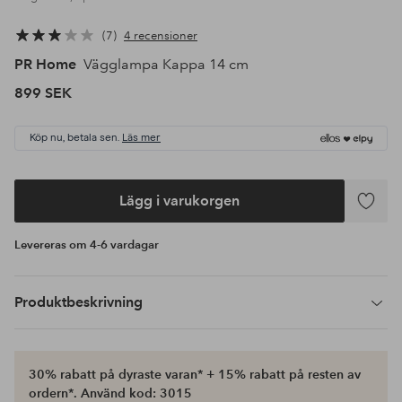
7
4 recensioner
PR Home
Vägglampa Kappa 14 cm
899 SEK
Köp nu, betala sen.
Läs mer
Lägg i varukorgen
Lägg
till
Levereras om 4-6 vardagar
i
favoriter
Produktbeskrivning
30% rabatt på dyraste varan* + 15% rabatt på resten av
ordern*. Använd kod: 3015