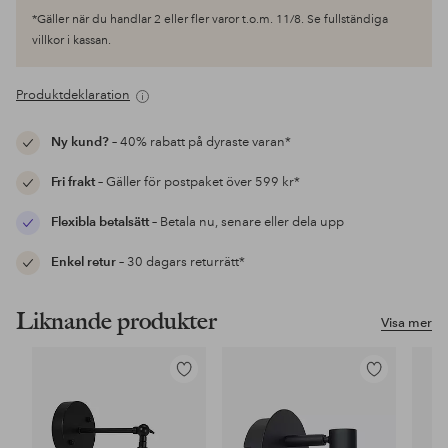
*Gäller när du handlar 2 eller fler varor t.o.m. 11/8. Se fullständiga
villkor i kassan.
Produktdeklaration
Ny kund?
– 40% rabatt på dyraste varan*
Fri frakt
– Gäller för postpaket över 599 kr*
Flexibla betalsätt
– Betala nu, senare eller dela upp
Enkel retur
– 30 dagars returrätt*
Liknande produkter
Visa mer
Lägg
Lägg
till
till
i
i
favoriter
favoriter