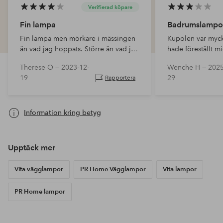
Verifierad köpare
Fin lampa
Badrumslampo
Fin lampa men mörkare i mässingen
Kupolen var myck
än vad jag hoppats. Större än vad jag
hade föreställt mi
trott. Den får stanna.
de kommer att se 
Therese O —
2023-12-
Wenche H —
2025
De ska vara i b
19
29
Rapportera
en varm glödlamp
som inte alla…
Information kring betyg
Upptäck mer
Vita vägglampor
PR Home Vägglampor
Vita lampor
PR Home lampor