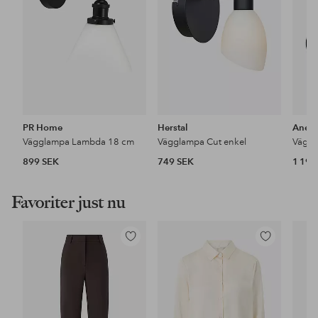
PR Home
Herstal
Aneta
Vägglampa Lambda 18 cm
Vägglampa Cut enkel
Väggl
899 SEK
749 SEK
1 199
Favoriter just nu
Lägg
Lägg
till
till
i
i
favoriter
favoriter