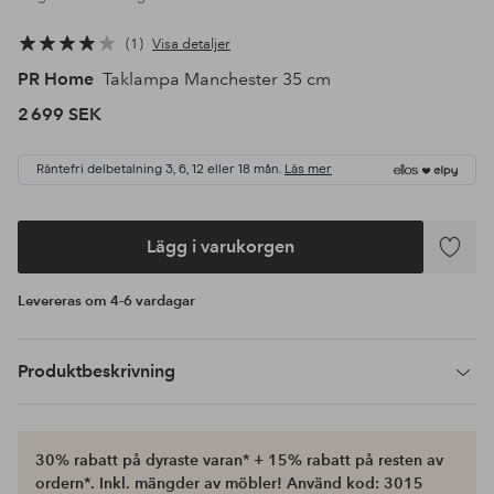
1
Visa detaljer
PR Home
Taklampa Manchester 35 cm
2 699 SEK
Räntefri delbetalning 3, 6, 12 eller 18 mån.
Läs mer
Lägg i varukorgen
Lägg
till
Levereras om 4-6 vardagar
i
favoriter
Produktbeskrivning
30% rabatt på dyraste varan* + 15% rabatt på resten av
ordern*. Inkl. mängder av möbler! Använd kod: 3015