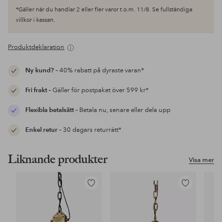
*Gäller när du handlar 2 eller fler varor t.o.m. 11/8. Se fullständiga
villkor i kassan.
Produktdeklaration
Ny kund?
– 40% rabatt på dyraste varan*
Fri frakt
– Gäller för postpaket över 599 kr*
Flexibla betalsätt
– Betala nu, senare eller dela upp
Enkel retur
– 30 dagars returrätt*
Liknande produkter
Visa mer
Lägg
Lägg
till
till
i
i
favoriter
favoriter