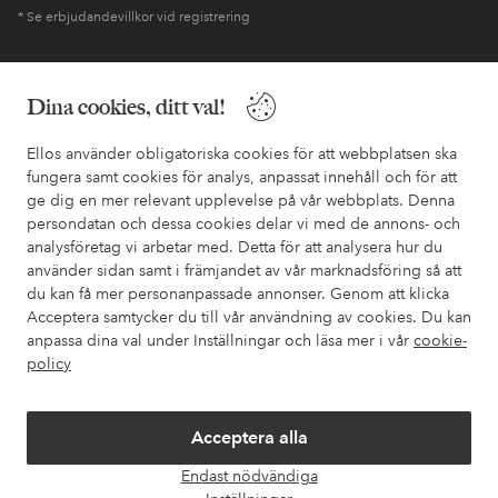
* Se erbjudandevillkor vid registrering
Behöver du hjälp?
Dina cookies, ditt val!
I vår FAQ hittar du svaren på de vanligaste frågorna. Här finns
Ellos använder obligatoriska cookies för att webbplatsen ska
också information om hur du enklast kontaktar oss.
fungera samt cookies för analys, anpassat innehåll och för att
ge dig en mer relevant upplevelse på vår webbplats. Denna
Kundservice
Beställning
Betalsätt
Leveran
persondatan och dessa cookies delar vi med de annons- och
analysföretag vi arbetar med. Detta för att analysera hur du
använder sidan samt i främjandet av vår marknadsföring så att
du kan få mer personanpassade annonser. Genom att klicka
Mina sidor
Acceptera samtycker du till vår användning av cookies. Du kan
anpassa dina val under Inställningar och läsa mer i vår
cookie-
policy
Om Ellos
Våra tjänster
Acceptera alla
Endast nödvändiga
Öpp
Villkor