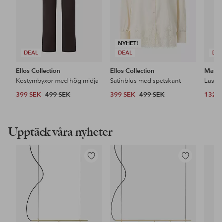
NYHET!
DEAL
DEAL
DE
Ellos Collection
Ellos Collection
Maybe
Kostymbyxor med hög midja
Satinblus med spetskant
399 SEK
499 SEK
399 SEK
499 SEK
132 
Upptäck våra nyheter
Lägg
Lägg
till
till
i
i
favoriter
favoriter