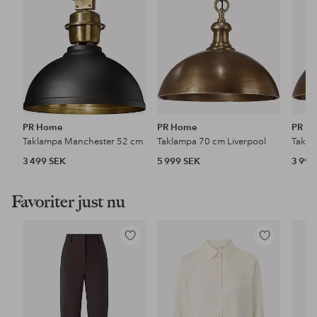
PR Home
PR Home
PR H
Taklampa Manchester 52 cm
Taklampa 70 cm Liverpool
Takla
3 499 SEK
5 999 SEK
3 999
Favoriter just nu
Lägg
Lägg
till
till
i
i
favoriter
favoriter