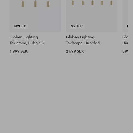
NYHET!
NYHET!
NY
Globen Lighting
Globen Lighting
Globe
Taklampa, Hubble 3
Taklampa, Hubble 5
Hänge
1 999 SEK
2 699 SEK
899 