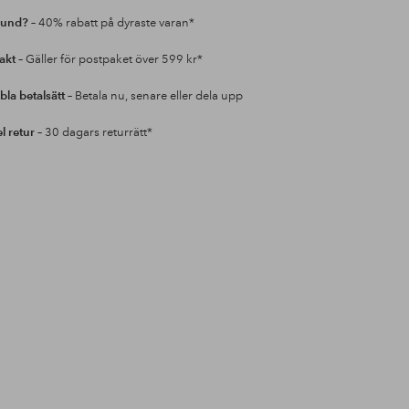
kund?
– 40% rabatt på dyraste varan*
rakt
– Gäller för postpaket över 599 kr*
bla betalsätt
– Betala nu, senare eller dela upp
l retur
– 30 dagars returrätt*