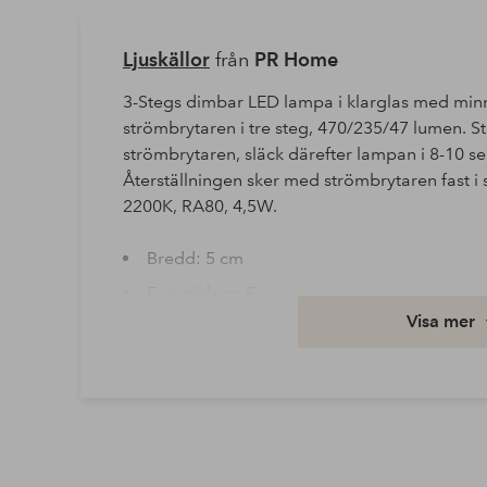
Ljuskällor
från
PR Home
3-Stegs dimbar LED lampa i klarglas med min
strömbrytaren i tre steg, 470/235/47 lumen. S
strömbrytaren, släck därefter lampan i 8-10 s
Återställningen sker med strömbrytaren fast i
2200K, RA80, 4,5W.
Bredd: 5 cm
Energiklass: F
Visa mer
Färgtemperatur: 2200
Höjd: 8 cm
Längd/djup: 5 cm
Ljusstyrka: 470
Max effekt: 4.5 watt