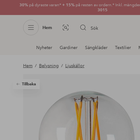
30%
på dyraste varan*
+ 15%
på resten av ordern.* Inkl. mängde
3015
Hem
Sök
Bildsök
Avdelnings
Nyheter
Gardiner
Sängkläder
Textilier
navigation
Hem
Belysning
Ljuskällor
Tillbaka