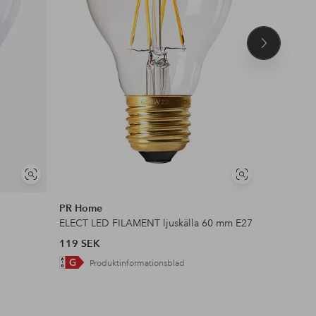
Nästa
produkt
Visa
Visa
liknande
liknande
PR Home
PR Home
ELECT LED FILAMENT ljuskälla 60 mm E27
LED 3-st
119 SEK
119 SEK
Produktinformationsblad
Pro