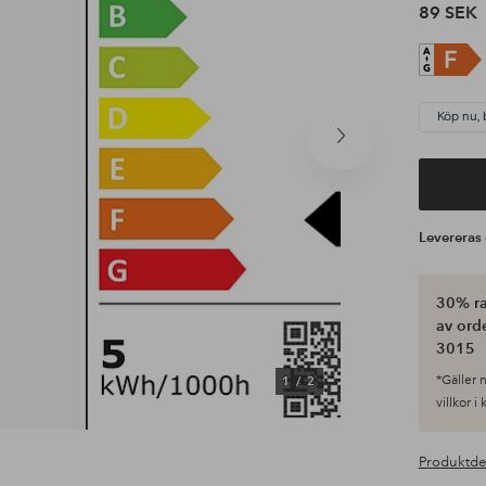
89 SEK
Köp nu, 
Nästa
produkt
Leverera
30% ra
av ord
3015
*Gäller n
1
/
2
villkor i
Produktde