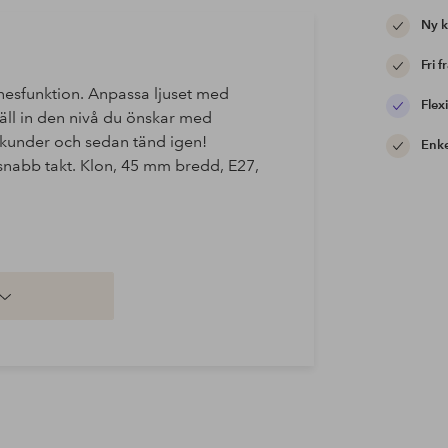
Ny 
Fri f
nesfunktion. Anpassa ljuset med
Flexi
täll in den nivå du önskar med
ekunder och sedan tänd igen!
Enke
 snabb takt. Klon, 45 mm bredd, E27,