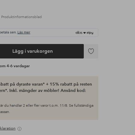
Produktinformationsblad
betala sen.
Läs mer
Lägg i varukorgen
Lägg
till
s om 4-6 vardagar
i
favoriter
batt på dyraste varan* + 15% rabatt på resten
ern*. Inkl. mängder av möbler! Använd kod:
är du handlar 2 eller fler varor t.o.m. 11/8. Se fullständiga
 kassan.
klaration