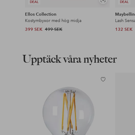
Visa
DEAL
DEAL
liknande
Ellos Collection
Maybellin
Kostymbyxor med hög midja
Lash Sens
399 SEK
499 SEK
132 SEK
Upptäck våra nyheter
Lägg
till
i
favoriter