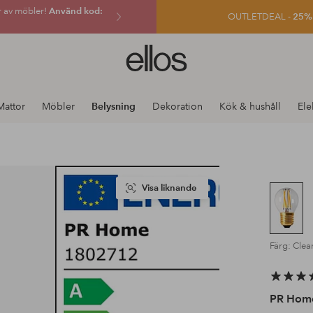
r av möbler!
Använd kod:
OUTLETDEAL -
25% e
Ellos
logotyp
-
gå
Mattor
Möbler
Belysning
Dekoration
Kök & hushåll
Ele
till
förstasidan
Visa liknande
Färg: Clea
PR Hom