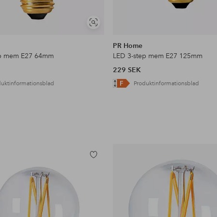
Visa
liknande
PR Home
ep mem E27 64mm
LED 3-step mem E27 125mm
229 SEK
duktinformationsblad
Produktinformationsblad
Lägg
till
i
favoriter