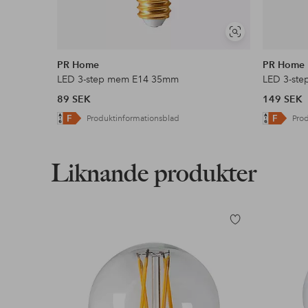
Visa
liknande
PR Home
PR Home
LED 3-step mem E14 35mm
LED 3-st
89 SEK
149 SEK
Produktinformationsblad
Pro
Liknande produkter
Lägg
till
i
favoriter