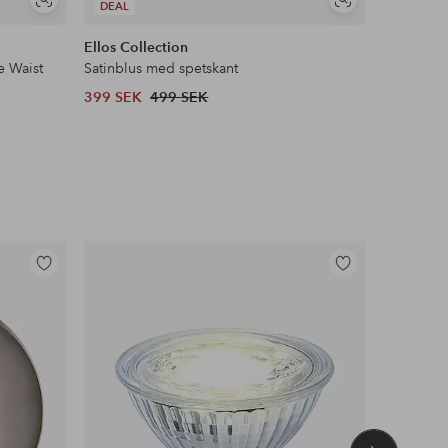
Visa
Visa
DEAL
liknande
liknande
Ellos Collection
Ellos ST
e Waist
Satinblus med spetskant
Pilejacka 
399 SEK
499 SEK
599 SEK
Lägg
Lägg
till
till
i
i
favoriter
favoriter