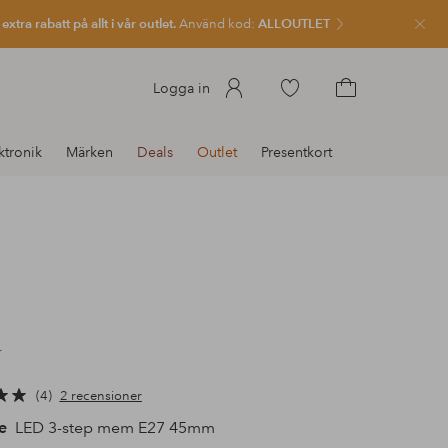
xtra rabatt på allt i vår outlet.
Använd kod:
ALLOUTLET
Stän
Gå
Logga in
till
Gå
favoritmarkerade
till
ktronik
Märken
Deals
Outlet
Presentkort
produkter
kundvagnen
r
4
2 recensioner
e
LED 3-step mem E27 45mm