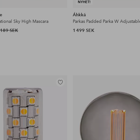
NYHET!
e
Áhkká
ational Sky High Mascara
Parkas Padded Parka W Adjustabl
189 SEK
1 499 SEK
Lägg
till
i
favoriter