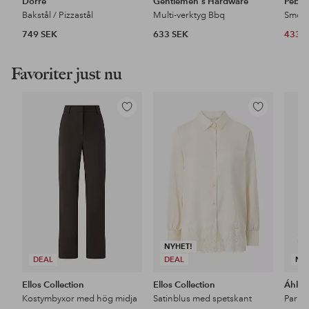
Dorre
Gentlemen's Hardware
Pebbl
Bakstål / Pizzastål
Multi-verktyg Bbq
749 SEK
633 SEK
433 
Favoriter just nu
Lägg
Lägg
till
till
i
i
favoriter
favoriter
NYHET!
DEAL
DEAL
NY
Ellos Collection
Ellos Collection
Áhkk
Kostymbyxor med hög midja
Satinblus med spetskant