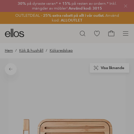
30%
på dyraste varan*
+ 15%
på resten av ordern.* Inkl.
Stän
mängder av möbler!
Använd kod: 3015
OUTLETDEAL -
25% extra rabatt på allt i vår outlet.
Använd
kod:
ALLOUTLET
Ellos
Gå
Sök
logotyp
till
Gå
-
favoritmarkerade
till
Hem
Kök & hushåll
Köksredskap
gå
produkter
kundvagne
till
förstasidan
Visa liknande
Tillbaka