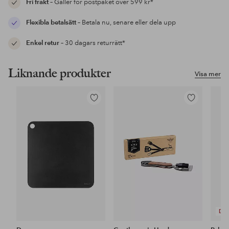
Fri frakt
– Gäller för postpaket över 599 kr*
Flexibla betalsätt
– Betala nu, senare eller dela upp
Enkel retur
– 30 dagars returrätt*
Liknande produkter
Visa mer
Lägg
Lägg
till
till
i
i
favoriter
favoriter
DE