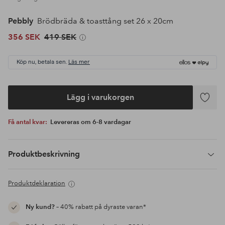
Pebbly
Brödbräda & toasttång set 26 x 20cm
356 SEK
419 SEK
Köp nu, betala sen.
Läs mer
Lägg i varukorgen
Lägg
till
Få antal kvar:
Levereras om 6-8 vardagar
i
favoriter
Produktbeskrivning
Produktdeklaration
Ny kund?
– 40% rabatt på dyraste varan*