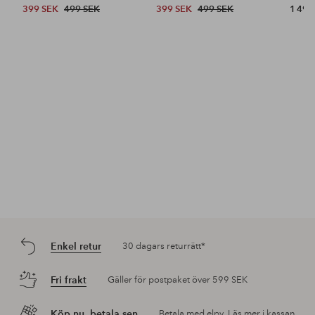
399 SEK
499 SEK
399 SEK
499 SEK
1 499
Enkel retur
30 dagars returrätt*
Fri frakt
Gäller för postpaket över 599 SEK
Köp nu, betala sen
Betala med elpy. Läs mer i kassan.