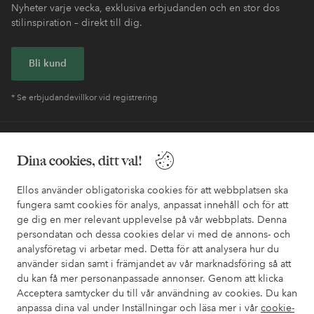
Nyheter varje vecka, exklusiva erbjudanden och en stor dos
stilinspiration – direkt till dig.
Bli kund
* Se erbjudandevillkor vid registrering
Behöver du hjälp?
Dina cookies, ditt val!
I vår FAQ hittar du svaren på de vanligaste frågorna. Här finns
också information om hur du enklast kontaktar oss.
Ellos använder obligatoriska cookies för att webbplatsen ska
fungera samt cookies för analys, anpassat innehåll och för att
ge dig en mer relevant upplevelse på vår webbplats. Denna
Kundservice
Beställning
Betalsätt
Leveran
persondatan och dessa cookies delar vi med de annons- och
analysföretag vi arbetar med. Detta för att analysera hur du
använder sidan samt i främjandet av vår marknadsföring så att
du kan få mer personanpassade annonser. Genom att klicka
Mina sidor
Acceptera samtycker du till vår användning av cookies. Du kan
anpassa dina val under Inställningar och läsa mer i vår
cookie-