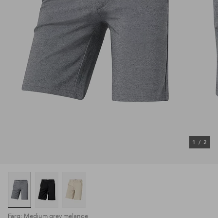
1
/
2
Färg: Medium grey melange