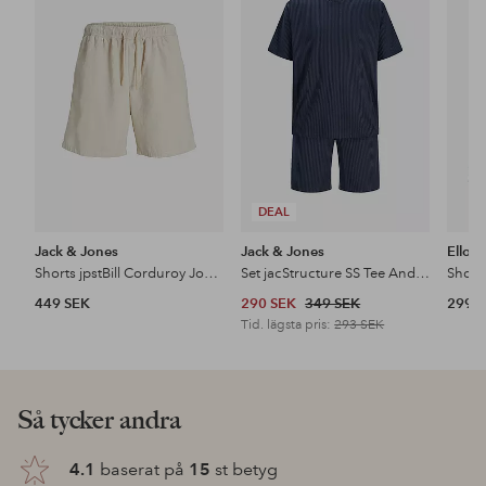
till
till
i
i
favoriter
favoriter
DEAL
Jack & Jones
Jack & Jones
Ellos 
Shorts jpstBill Corduroy Jogger
Set jacStructure SS Tee And Shorts
Short
449 SEK
290 SEK
349 SEK
299 
Tid. lägsta pris:
293 SEK
Så tycker andra
4.1
baserat på
15
st betyg