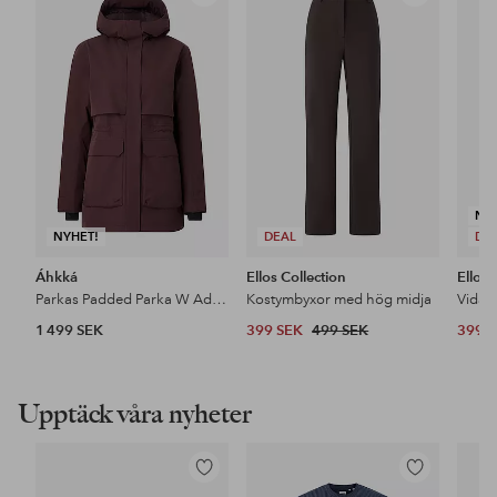
till
till
i
i
favoriter
favoriter
NY
NYHET!
DEAL
DE
Áhkká
Ellos Collection
Ellos 
Parkas Padded Parka W Adjustable Waist
Kostymbyxor med hög midja
1 499 SEK
399 SEK
499 SEK
399 
Upptäck våra nyheter
Lägg
Lägg