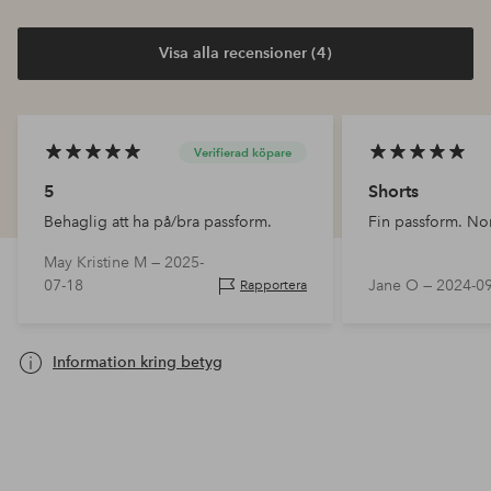
Visa alla recensioner (4)
Verifierad köpare
5
Shorts
Behaglig att ha på/bra passform.
Fin passform. Nor
May Kristine M —
2025-
07-18
Jane O —
2024-0
Rapportera
Information kring betyg