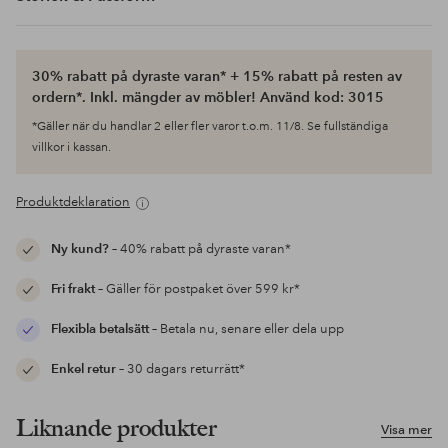
30% rabatt på dyraste varan* + 15% rabatt på resten av
ordern*. Inkl. mängder av möbler! Använd kod: 3015
*Gäller när du handlar 2 eller fler varor t.o.m. 11/8. Se fullständiga
villkor i kassan.
Produktdeklaration
Ny kund?
– 40% rabatt på dyraste varan*
Fri frakt
– Gäller för postpaket över 599 kr*
Flexibla betalsätt
– Betala nu, senare eller dela upp
Enkel retur
– 30 dagars returrätt*
Liknande produkter
Visa mer