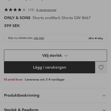
15
4 recensioner
ONLY & SONS
Shorts onsMark Shorts GW 8667
399 SEK
Köp nu, betala sen.
Läs mer
Välj storlek
Lägg i varukorgen
Lägg
till
Få antal kvar:
Levereras om 2-4 vardagar
i
favoriter
Produktbeskrivning
Storlek & Passform