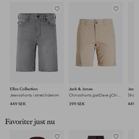
Lägg
Lägg
till
till
i
i
favoriter
favoriter
Ellos Collection
Jack & Jones
Jack 
Jeansshorts i stretchdenim
Chinoshorts jpstDave jjChino SN Akm Pls
449 SEK
399 SEK
449 
Favoriter just nu
Lägg
Lägg