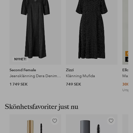
till
till
i
i
favoriter
favoriter
OU
NYHET!
25
Second Female
Zizzi
Ellos 
Jeansklänning Dera Denim Dress
Klänning Mufida
Maxik
1 749 SEK
749 SEK
300 
Urspru
Skönhetsfavoriter just nu
Lägg
Lägg
till
till