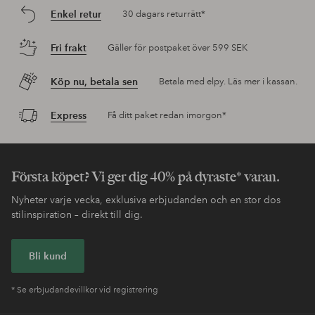
Enkel retur
30 dagars returrätt*
Fri frakt
Gäller för postpaket över 599 SEK
Köp nu, betala sen
Betala med elpy. Läs mer i kassan.
Express
Få ditt paket redan imorgon*
Första köpet? Vi ger dig 40% på dyraste* varan.
Nyheter varje vecka, exklusiva erbjudanden och en stor dos
stilinspiration – direkt till dig.
Bli kund
* Se erbjudandevillkor vid registrering