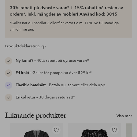
30% rabatt på dyraste varan* + 15% rabatt på resten av
ordern*. Inkl. mängder av möbler! Använd kod: 3015
*Gäller när du handlar 2 eller fler varor t.o.m. 11/8. Se fullständiga
villkor i kassan.
Produktdeklaration
Ny kund?
– 40% rabatt på dyraste varan*
Fri frakt
– Gäller för postpaket över 599 kr*
Flexibla betalsätt
– Betala nu, senare eller dela upp
Enkel retur
– 30 dagars returrätt*
Liknande produkter
Visa mer
Lägg
Lägg