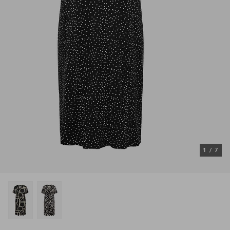
1
/
7