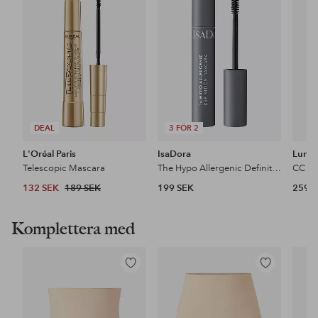
i
i
favoriter
favoriter
DEAL
3 FÖR 2
L'Oréal Paris
IsaDora
Lume
Telescopic Mascara
The Hypo Allergenic Definition Mascara
132 SEK
189 SEK
199 SEK
259 
Komplettera med
Lägg
Lägg
till
till
i
i
favoriter
favoriter