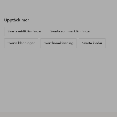
publicerat
publicerat
pub
av
av
av
Upptäck mer
Svarta midiklänningar
Svarta sommarklänningar
Svarta klänningar
Svart linneklänning
Svarta kläder