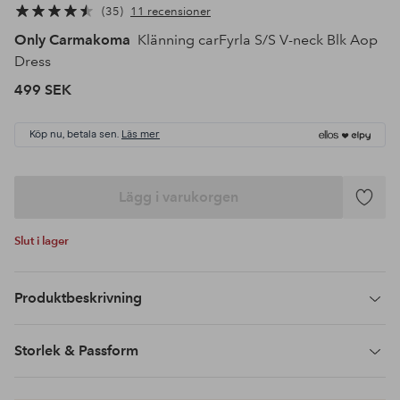
35
11 recensioner
Only Carmakoma
Klänning carFyrla S/S V-neck Blk Aop
Dress
499 SEK
Köp nu, betala sen.
Läs mer
Lägg i varukorgen
Lägg
till
Slut i lager
i
favoriter
Produktbeskrivning
Storlek & Passform