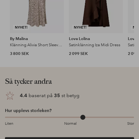
NYHET!
NYHET!
NY
By Malina
Love Lolina
Love 
Klänning Alivia Short Sleeve Satin Midi Dress
Satinklänning Iza Midi Dress
Satin
3 800 SEK
2 099 SEK
2 099
Så tycker andra
4.4
baserat på
35
st betyg
Hur upplevs storleken?
Liten
Normal
Stor