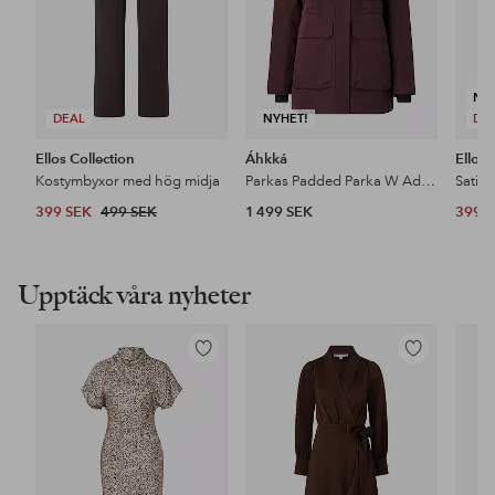
NY
DEAL
NYHET!
DE
Ellos Collection
Áhkká
Ellos 
Kostymbyxor med hög midja
Parkas Padded Parka W Adjustable Waist
Satin
399 SEK
499 SEK
1 499 SEK
399 
Upptäck våra nyheter
Lägg
Lägg
till
till
i
i
favoriter
favoriter