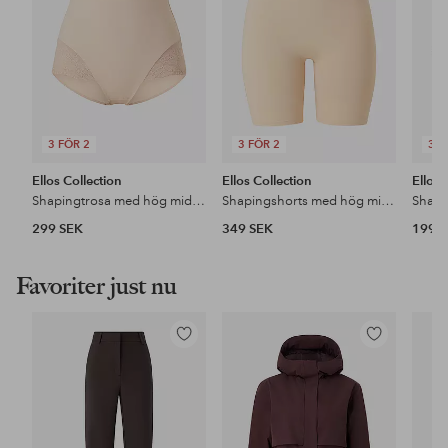
3 FÖR 2
3 FÖR 2
3 F
Ellos Collection
Ellos Collection
Ellos 
Shapingtrosa med hög midja – medium support
Shapingshorts med hög midja - medium support
299 SEK
349 SEK
199 
Favoriter just nu
Lägg
Lägg
till
till
i
i
favoriter
favoriter