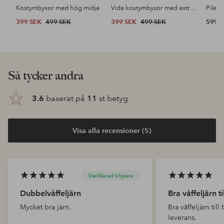
Kostymbyxor med hög midja
Vida kostymbyxor med extra hög midja
Pileja
399 SEK
499 SEK
399 SEK
499 SEK
599 
Så tycker andra
3.6
baserat på
11
st betyg
Visa alla recensioner (5)
Verifierad köpare
Dubbelvåffeljärn
Bra våffeljärn ti
Mycket bra järn.
Bra våffeljärn till
leverans.