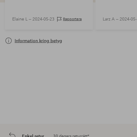
Elaine L —
2024-05-23
Larz A —
2024-05
Rapportera
Information kring betyg
Enkel retur
30 dagars returrätt*