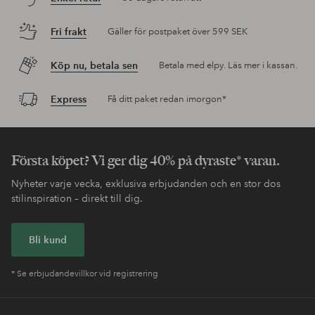
Fri frakt
Gäller för postpaket över 599 SEK
Köp nu, betala sen
Betala med elpy. Läs mer i kassan.
Express
Få ditt paket redan imorgon*
Första köpet? Vi ger dig 40% på dyraste* varan.
Nyheter varje vecka, exklusiva erbjudanden och en stor dos
stilinspiration – direkt till dig.
Bli kund
* Se erbjudandevillkor vid registrering