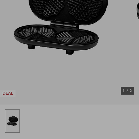
1
/
2
DEAL