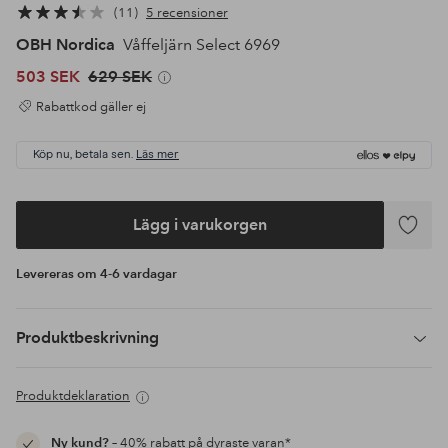
11
5 recensioner
OBH Nordica
Våffeljärn Select 6969
503 SEK
629 SEK
Rabattkod gäller ej
Köp nu, betala sen.
Läs mer
Lägg i varukorgen
Lägg
till
Levereras om 4-6 vardagar
i
favoriter
Produktbeskrivning
Produktdeklaration
Ny kund?
– 40% rabatt på dyraste varan*