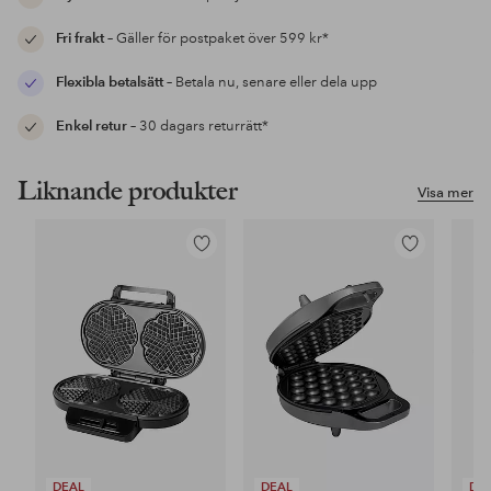
Fri frakt
– Gäller för postpaket över 599 kr*
Flexibla betalsätt
– Betala nu, senare eller dela upp
Enkel retur
– 30 dagars returrätt*
Liknande produkter
Visa mer
Lägg
Lägg
till
till
i
i
favoriter
favoriter
DEAL
DEAL
DE