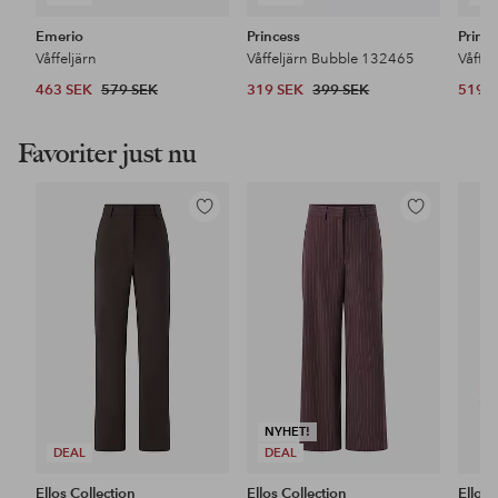
Emerio
Princess
Princ
Våffeljärn
Våffeljärn Bubble 132465
463 SEK
579 SEK
319 SEK
399 SEK
519 
Favoriter just nu
Lägg
Lägg
till
till
i
i
favoriter
favoriter
NYHET!
DEAL
DEAL
Ellos Collection
Ellos Collection
Ellos