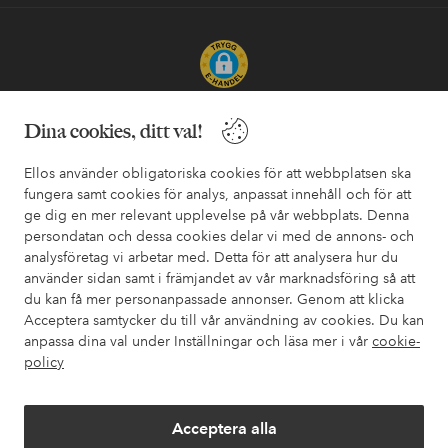
Säkra betalningar - Betala direkt eller dela upp
Dina cookies, ditt val!
Vill du veta mer om
våra betalalternativ
?
Ellos använder obligatoriska cookies för att webbplatsen ska
elpy
elpy
fungera samt cookies för analys, anpassat innehåll och för att
ge dig en mer relevant upplevelse på vår webbplats. Denna
persondatan och dessa cookies delar vi med de annons- och
analysföretag vi arbetar med. Detta för att analysera hur du
Sverige - Välj land
använder sidan samt i främjandet av vår marknadsföring så att
du kan få mer personanpassade annonser. Genom att klicka
Acceptera samtycker du till vår användning av cookies. Du kan
Facebook
Instagram
Pinterest
Youtube
anpassa dina val under Inställningar och läsa mer i vår
cookie-
policy
Acceptera alla