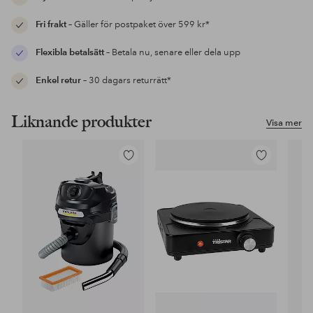
Fri frakt
– Gäller för postpaket över 599 kr*
Flexibla betalsätt
– Betala nu, senare eller dela upp
Enkel retur
– 30 dagars returrätt*
Liknande produkter
Visa mer
Lägg
Lägg
till
till
i
i
favoriter
favoriter