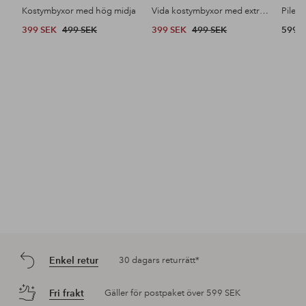
Kostymbyxor med hög midja
Vida kostymbyxor med extra hög midja
Pileja
399 SEK
499 SEK
399 SEK
499 SEK
599 
Enkel retur
30 dagars returrätt*
Fri frakt
Gäller för postpaket över 599 SEK