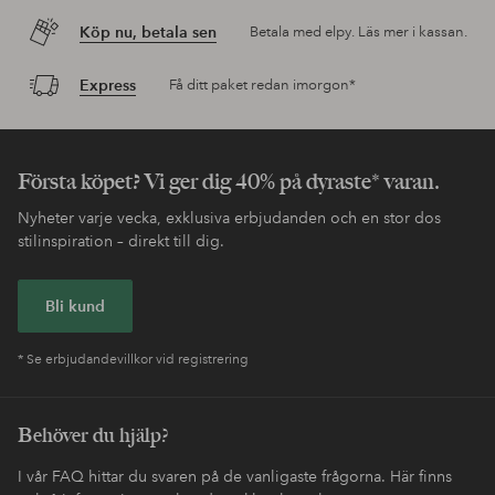
Köp nu, betala sen
Betala med elpy. Läs mer i kassan.
Express
Få ditt paket redan imorgon*
Första köpet? Vi ger dig 40% på dyraste* varan.
Nyheter varje vecka, exklusiva erbjudanden och en stor dos
stilinspiration – direkt till dig.
Bli kund
* Se erbjudandevillkor vid registrering
Behöver du hjälp?
I vår FAQ hittar du svaren på de vanligaste frågorna. Här finns