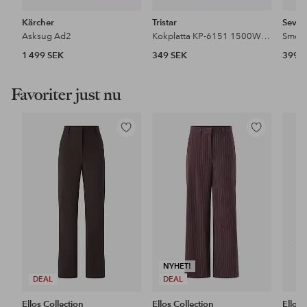
Kärcher
Tristar
Sever
Asksug Ad2
Kokplatta KP-6151 1500W 18,5 cm
Smörg
1 499 SEK
349 SEK
399 
Favoriter just nu
Lägg
Lägg
till
till
i
i
favoriter
favoriter
NYHET!
DEAL
DEAL
Ellos Collection
Ellos Collection
Ellos