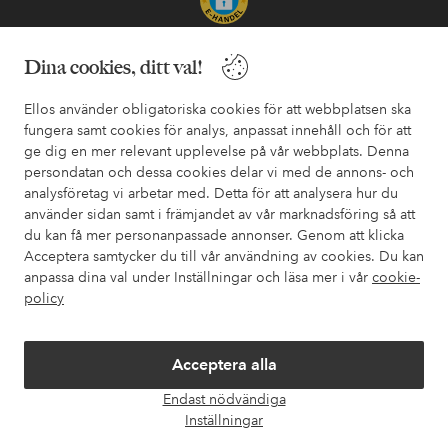
Säkra betalningar - Betala direkt eller dela upp
Dina cookies, ditt val!
Vill du veta mer om
våra betalalternativ
?
Ellos använder obligatoriska cookies för att webbplatsen ska
elpy
elpy
fungera samt cookies för analys, anpassat innehåll och för att
ge dig en mer relevant upplevelse på vår webbplats. Denna
persondatan och dessa cookies delar vi med de annons- och
analysföretag vi arbetar med. Detta för att analysera hur du
Sverige - Välj land
använder sidan samt i främjandet av vår marknadsföring så att
du kan få mer personanpassade annonser. Genom att klicka
Acceptera samtycker du till vår användning av cookies. Du kan
Facebook
Instagram
Pinterest
Youtube
anpassa dina val under Inställningar och läsa mer i vår
cookie-
policy
Acceptera alla
Endast nödvändiga
Öpp
Inställningar
chatt