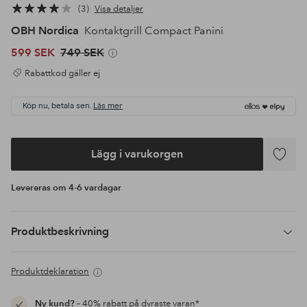
3
Visa detaljer
OBH Nordica
Kontaktgrill Compact Panini
599 SEK
749 SEK
Rabattkod gäller ej
Köp nu, betala sen.
Läs mer
Lägg i varukorgen
Lägg
till
Levereras om 4-6 vardagar
i
favoriter
Produktbeskrivning
Produktdeklaration
Ny kund?
– 40% rabatt på dyraste varan*