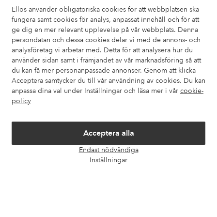
också information om hur du enklast kontaktar oss.
Ellos använder obligatoriska cookies för att webbplatsen ska
fungera samt cookies för analys, anpassat innehåll och för att
ge dig en mer relevant upplevelse på vår webbplats. Denna
Kundservice
Beställning
Betalsätt
Leveran
persondatan och dessa cookies delar vi med de annons- och
analysföretag vi arbetar med. Detta för att analysera hur du
använder sidan samt i främjandet av vår marknadsföring så att
du kan få mer personanpassade annonser. Genom att klicka
Mina sidor
Acceptera samtycker du till vår användning av cookies. Du kan
anpassa dina val under Inställningar och läsa mer i vår
cookie-
Om Ellos
policy
Våra tjänster
Acceptera alla
Endast nödvändiga
Villkor
Öpp
Inställningar
chatt
Vänner