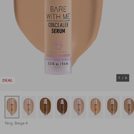
1
/
6
DEAL
Färg: Beige 4