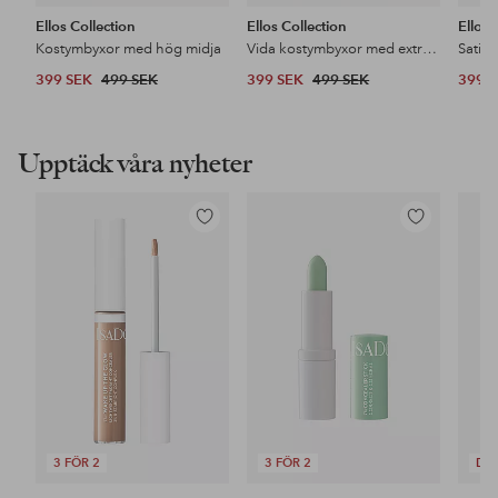
Ellos Collection
Ellos Collection
Ellos 
Kostymbyxor med hög midja
Vida kostymbyxor med extra hög midja
Satin
399 SEK
499 SEK
399 SEK
499 SEK
399 
Upptäck våra nyheter
Lägg
Lägg
till
till
i
i
favoriter
favoriter
3 FÖR 2
3 FÖR 2
DE