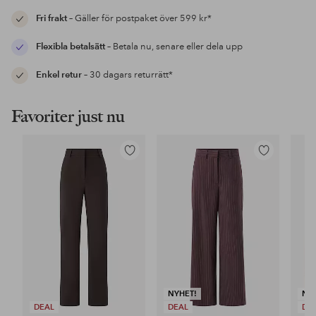
Fri frakt
– Gäller för postpaket över 599 kr*
Flexibla betalsätt
– Betala nu, senare eller dela upp
Enkel retur
– 30 dagars returrätt*
Favoriter just nu
Lägg
Lägg
till
till
i
i
favoriter
favoriter
NYHET!
NY
DEAL
DEAL
DE