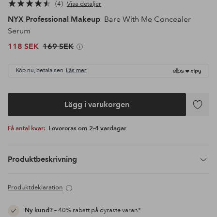
4
Visa detaljer
NYX Professional Makeup
Bare With Me Concealer
Serum
118 SEK
169 SEK
Köp nu, betala sen.
Läs mer
Lägg i varukorgen
Lägg
till
Få antal kvar:
Levereras om 2-4 vardagar
i
favoriter
Produktbeskrivning
Produktdeklaration
Ny kund?
– 40% rabatt på dyraste varan*