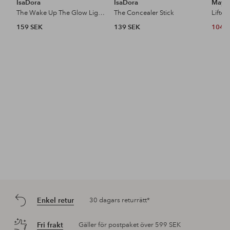
IsaDora
IsaDora
Maybe
The Wake Up The Glow Lightweight Radiant Concealer
The Concealer Stick
159 SEK
139 SEK
104 
Enkel retur
30 dagars returrätt*
Fri frakt
Gäller för postpaket över 599 SEK