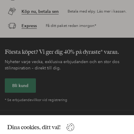
Köp nu, betala sen
Betala med elpy. Läs mer i kassan.
Express
Få ditt paket redan imorgon*
Första köpet? Vi ger dig 40% på dyraste* varan.
Nyheter varje vecka, exklusiva erbjudanden och en stor dos
stilinspiration – direkt till dig.
Bli kund
* Se erbjudandevillkor vid registrering
Behöver du hjälp?
Dina cookies, ditt val!
I vår FAQ hittar du svaren på de vanligaste frågorna. Här finns