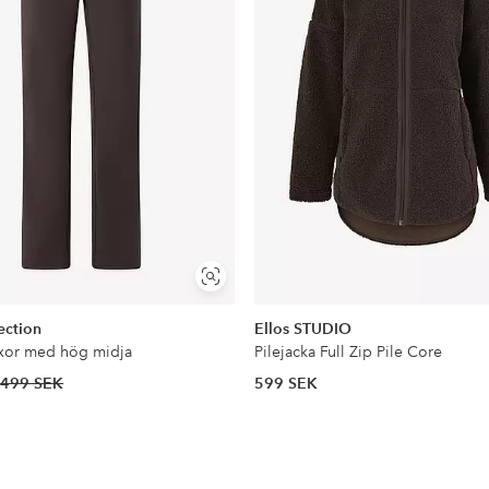
Visa
liknande
ection
Ellos STUDIO
xor med hög midja
Pilejacka Full Zip Pile Core
499 SEK
599 SEK