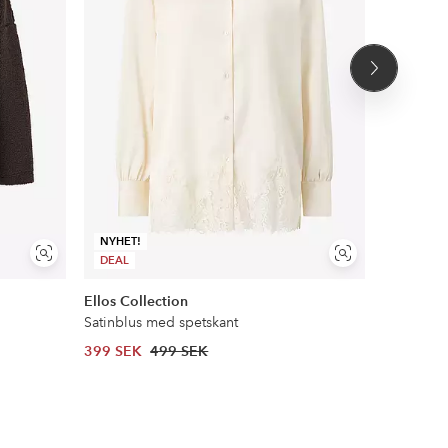
Nästa
produkt
NYHET!
NYHET!
Visa
Visa
DEAL
DEAL
liknande
liknande
Ellos Collection
Ellos Col
Satinblus med spetskant
Vida kost
399 SEK
499 SEK
399 SEK