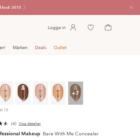
 kod: 3015
Stän
Gå
Logga in
till
Gå
favoritmarkerade
till
err
Märken
Deals
Outlet
produkter
kundvagnen
+7
el 10
4
Visa detaljer
fessional Makeup
Bare With Me Concealer