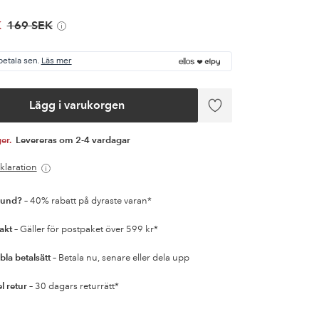
K
169 SEK
betala sen.
Läs mer
Lägg i varukorgen
Lägg
till
i
ger.
Levereras om 2-4 vardagar
favoriter
klaration
kund?
– 40% rabatt på dyraste varan*
rakt
– Gäller för postpaket över 599 kr*
bla betalsätt
– Betala nu, senare eller dela upp
l retur
– 30 dagars returrätt*