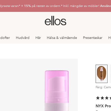
dyraste varan*
+ 15%
på resten av ordern.* Inkl. mängder av möbler!
Använd
Ellos
logotyp
-
gå
 dofter
Hudvård
Hår
Hälsa & välmående
Presentaskar
H
till
förstasidan
Färg: Cam
NYX Pro