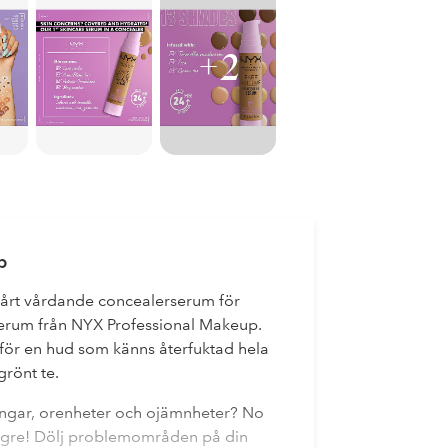
+2
p
vårt vårdande concealerserum för
erum från NYX Professional Makeup.
 för en hud som känns återfuktad hela
rönt te.
ringar, orenheter och ojämnheter? No
ngre! Dölj problemområden på din