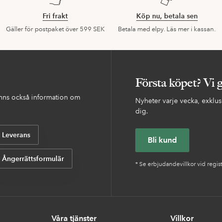
Fri frakt
Köp nu, betala sen
Gäller för postpaket över 599 SEK
Betala med elpy. Läs mer i kassan.
Första köpet? Vi 
finns också information om
Nyheter varje vecka, exklusi
dig.
Leverans
Bli kund
Ångerrättsformulär
* Se erbjudandevillkor vid regis
Våra tjänster
Villkor