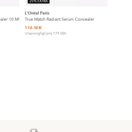
25% EXTRA
DEAL
L'Oréal Paris
NYX Prof
aler 10 Ml
True Match Radiant Serum Concealer
Can't Sto
116 SEK
104 SEK
Ursprungligt pris
179 SEK