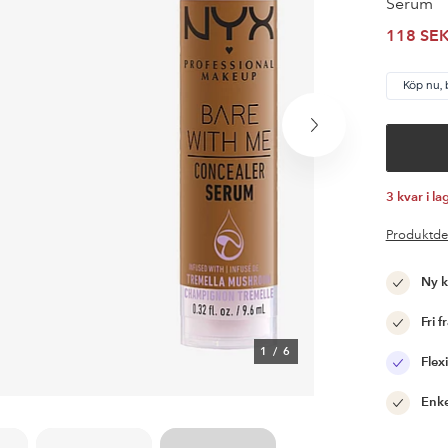
Serum
118 SE
Köp nu, 
Nästa
produkt
3 kvar i la
Produktde
Ny 
Fri f
1
/
6
Flexi
Enke