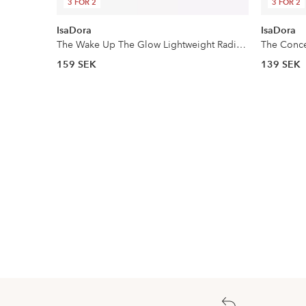
3 FÖR 2
3 FÖR 2
IsaDora
IsaDora
The Wake Up The Glow Lightweight Radiant Concealer
The Conce
159 SEK
139 SEK