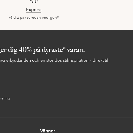
Express
Få ditt paket redan imorgon*
ger dig 40% på dyraste* varan.
va erbjudanden och en stor dos stilinspiration – direkt till
trering
Vänner