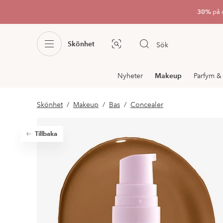
30%
på 
Skönhet
Sök
Bildsök
Avdelnings
Nyheter
Makeup
Parfym &
navigation
Skönhet
Makeup
Bas
Concealer
Tillbaka