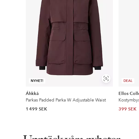
Läs mer
Faktura & Delbetalning
Våra mest fördelaktiga betalsätt
Läs mer
Visa
NYHET!
DEAL
liknande
Áhkká
Ellos Coll
Parkas Padded Parka W Adjustable Waist
Kostymby
1 499 SEK
399 SEK