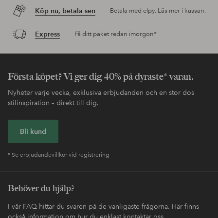
Köp nu, betala sen
Betala med elpy. Läs mer i kassan.
Express
Få ditt paket redan imorgon*
Första köpet? Vi ger dig 40% på dyraste* varan.
Nyheter varje vecka, exklusiva erbjudanden och en stor dos
stilinspiration – direkt till dig.
Bli kund
* Se erbjudandevillkor vid registrering
Behöver du hjälp?
I vår FAQ hittar du svaren på de vanligaste frågorna. Här finns
också information om hur du enklast kontaktar oss.