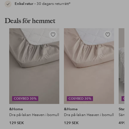
Enkel retur
– 30 dagars returrätt*
Deals för hemmet
Lägg
Lägg
till
till
i
i
favoriter
favoriter
COSYBED 30%
COSYBED 30%
CO
&Home
&Home
Stayc
Dra på-lakan Heaven i bomull
Dra på-lakan Heaven i bomull
129 SEK
129 SEK
499 