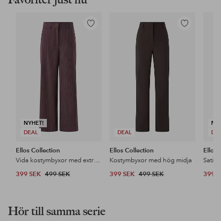
Lägg
Lägg
till
till
i
i
favoriter
favoriter
NYHET!
NY
DEAL
DEAL
DE
Ellos Collection
Ellos Collection
Ellos 
Vida kostymbyxor med extra hög midja
Kostymbyxor med hög midja
Satin
399 SEK
499 SEK
399 SEK
499 SEK
399 
Hör till samma serie