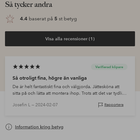
Så tycker andra
4.4
baserat på
5
st betyg
Visa alla recensioner (1)
Verifierad köpare
Så otroligt fina, högre än vanliga
De är helt fantastiskt fina och välgjorda. Jättesköna att
sitta på och lätta att montera ihop. Trots att det var tydligt
uppmärkt med höjd på just dessa missade jag…
Josefin L —
2024-02-07
Rapportera
Information kring betyg