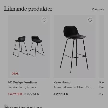
Liknande produkter
Visa mer
Lägg
Lägg
till
till
i
i
favoriter
favoriter
DEAL
AC Design Furniture
Kave Home
Kave
Barstol Tiam, 2-pack
Altea pall med stålben 75 cm
Barsto
1 679 SEK
2 099 SEK
4 299 SEK
2 799
Favoriter just nu