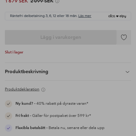
1 679 SEK
2 099 SEK
Räntefri delbetalning 3, 6, 12 eller 18 mån.
Läs mer
Lägg i varukorgen
Lägg
till
Slut i lager
i
favoriter
Produktbeskrivning
Produktdeklaration
Ny kund?
– 40% rabatt på dyraste varan*
Fri frakt
– Gäller för postpaket över 599 kr*
Flexibla betalsätt
– Betala nu, senare eller dela upp