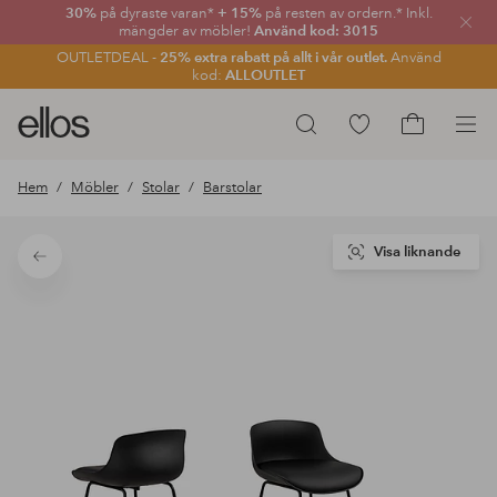
30%
på dyraste varan*
+ 15%
på resten av ordern.* Inkl.
Stän
mängder av möbler!
Använd kod: 3015
OUTLETDEAL -
25% extra rabatt på allt i vår outlet.
Använd
kod:
ALLOUTLET
Ellos
Gå
Sök
logotyp
till
Gå
-
favoritmarkerade
till
Hem
Möbler
Stolar
Barstolar
gå
produkter
kundvagne
till
förstasidan
Visa liknande
Tillbaka