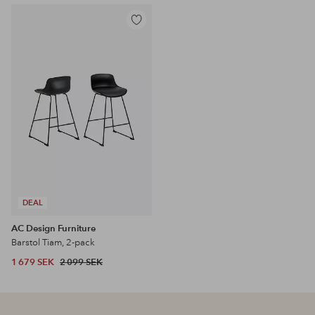
Lägg
till
i
favoriter
DEAL
AC Design Furniture
Barstol Tiam, 2-pack
1 679 SEK
2 099 SEK