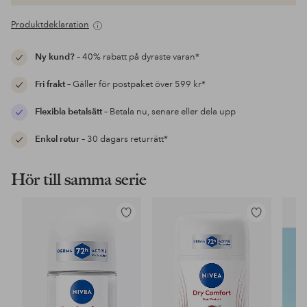
Produktdeklaration
Ny kund?
– 40% rabatt på dyraste varan*
Fri frakt
– Gäller för postpaket över 599 kr*
Flexibla betalsätt
– Betala nu, senare eller dela upp
Enkel retur
– 30 dagars returrätt*
Hör till samma serie
Lägg
Lägg
till
till
i
i
favoriter
favoriter