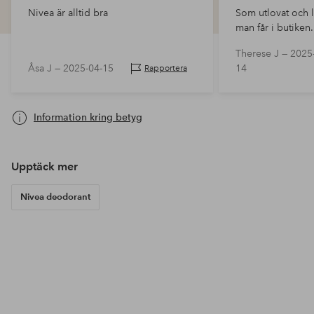
Nivea är alltid bra
Som utlovat och 
man får i butiken.
Therese J —
2025
Åsa J —
2025-04-15
14
Rapportera
Information kring betyg
Upptäck mer
Nivea deodorant