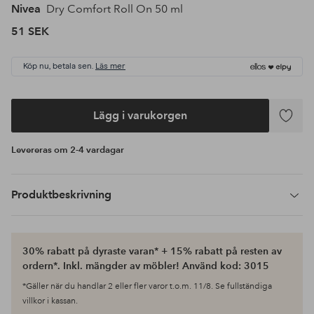
Nivea
Dry Comfort Roll On 50 ml
51 SEK
Köp nu, betala sen.
Läs mer
Lägg i varukorgen
Lägg
till
Levereras om 2-4 vardagar
i
favoriter
Produktbeskrivning
30% rabatt på dyraste varan* + 15% rabatt på resten av
ordern*. Inkl. mängder av möbler! Använd kod: 3015
*Gäller när du handlar 2 eller fler varor t.o.m. 11/8. Se fullständiga
villkor i kassan.