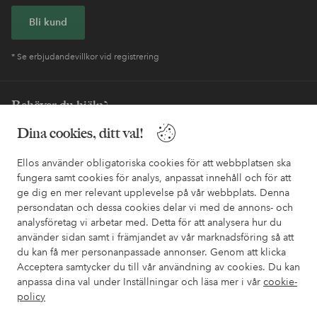
Bli kund
* Se erbjudandevillkor vid registrering
Behöver du hjälp?
Dina cookies, ditt val!
I vår FAQ hittar du svaren på de vanligaste frågorna. Här finns
också information om hur du enklast kontaktar oss.
Ellos använder obligatoriska cookies för att webbplatsen ska
fungera samt cookies för analys, anpassat innehåll och för att
Kundservice
Beställning
Betalsätt
Leveran
ge dig en mer relevant upplevelse på vår webbplats. Denna
persondatan och dessa cookies delar vi med de annons- och
analysföretag vi arbetar med. Detta för att analysera hur du
använder sidan samt i främjandet av vår marknadsföring så att
Mina sidor
du kan få mer personanpassade annonser. Genom att klicka
Acceptera samtycker du till vår användning av cookies. Du kan
Om Ellos
anpassa dina val under Inställningar och läsa mer i vår
cookie-
policy