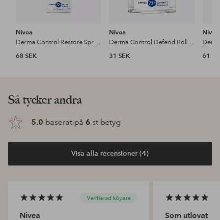
Nivea
Nivea
Nivea
Derma Control Restore Spray 150 Ml
Derma Control Defend Roll On Travelsize 25 Ml
68 SEK
31 SEK
61 S
Så tycker andra
5.0
baserat på
6
st betyg
Visa alla recensioner (4)
Verifierad köpare
Nivea
Som utlovat