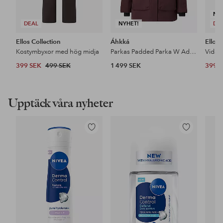
NY
DEAL
NYHET!
DE
Ellos Collection
Áhkká
Ellos 
Kostymbyxor med hög midja
Parkas Padded Parka W Adjustable Waist
399 SEK
499 SEK
1 499 SEK
399 
Upptäck våra nyheter
Lägg
Lägg
till
till
i
i
favoriter
favoriter