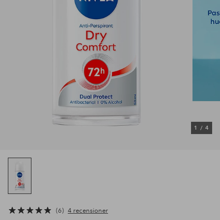
1
/
4
6
4 recensioner