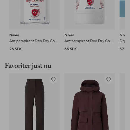
Nivea
Nivea
Nivea
Antiperspirant Deo Dry Comfort Roll On Mini 25 ml
Antiperspirant Deo Dry Comfort Stick 50 ml
Dry C
26 SEK
65 SEK
57 S
Favoriter just nu
Lägg
Lägg
till
till
i
i
favoriter
favoriter