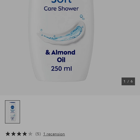
1
/
6
5
1 recension