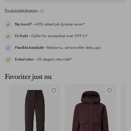
Produktdeklaration
Ny kund?
– 40% rabatt på dyraste varan*
Fri frakt
– Gäller för postpaket över 599 kr*
Flexibla betalsätt
– Betala nu, senare eller dela upp
Enkel retur
– 30 dagars returrätt*
Favoriter just nu
Lägg
Lägg
till
till
i
i
favoriter
favoriter