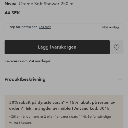
Nivea
Creme Soft Shower 250 ml
44 SEK
Köp nu, betala sen.
Läs mer
Lägg i varukorgen
Lägg
till
Levereras om 2-4 vardagar
i
favoriter
Produktbeskrivning
30% rabatt på dyraste varan* + 15% rabatt på resten av
ordern*. Inkl. mängder av möbler! Använd kod: 3015
*Gäller när du handlar 2 eller fler varor t.o.m. 11/8. Se fullständiga
villkor i kassan.