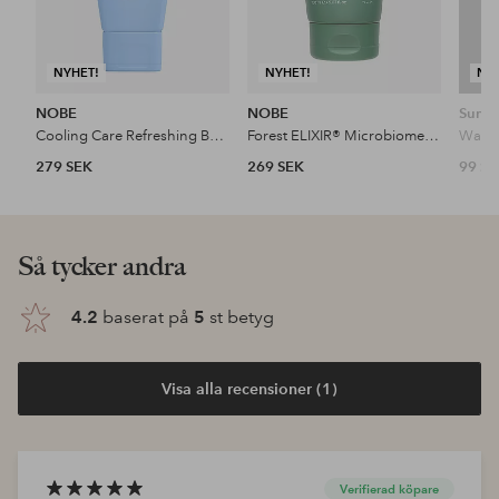
NYHET!
NYHET!
NY
NOBE
NOBE
Sunda
Cooling Care Refreshing Body Lotion 150 Ml
Forest ELIXIR® Microbiome Strengthening Body Lotion 150 Ml
279 SEK
269 SEK
99 S
Så tycker andra
4.2
baserat på
5
st betyg
Visa alla recensioner (1)
Verifierad köpare