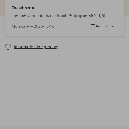
Duschreme'
Len och vårdande,luktar.fräscht💚,toppen BRA !!,💯
Monica A —
2025-10-16
Rapportera
Information kring betyg