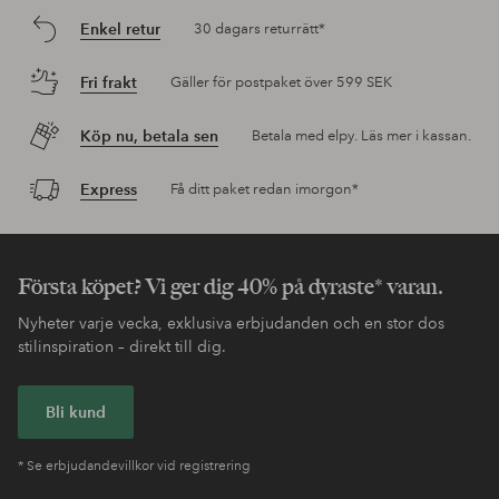
Enkel retur
30 dagars returrätt*
Fri frakt
Gäller för postpaket över 599 SEK
Köp nu, betala sen
Betala med elpy. Läs mer i kassan.
Express
Få ditt paket redan imorgon*
Första köpet? Vi ger dig 40% på dyraste* varan.
Nyheter varje vecka, exklusiva erbjudanden och en stor dos
stilinspiration – direkt till dig.
Bli kund
* Se erbjudandevillkor vid registrering