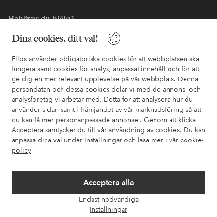
Behöver du hjälp?
Dina cookies, ditt val!
I vår FAQ hittar du svaren på de vanligaste frågorna. Här finns
också information om hur du enklast kontaktar oss.
Ellos använder obligatoriska cookies för att webbplatsen ska
fungera samt cookies för analys, anpassat innehåll och för att
Kundservice
Beställning
Betalsätt
Leveran
ge dig en mer relevant upplevelse på vår webbplats. Denna
persondatan och dessa cookies delar vi med de annons- och
analysföretag vi arbetar med. Detta för att analysera hur du
använder sidan samt i främjandet av vår marknadsföring så att
Mina sidor
du kan få mer personanpassade annonser. Genom att klicka
Acceptera samtycker du till vår användning av cookies. Du kan
Om Ellos
anpassa dina val under Inställningar och läsa mer i vår
cookie-
policy
Våra tjänster
Acceptera alla
Villkor
Endast nödvändiga
Öpp
Inställningar
chatt