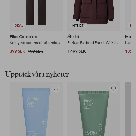
DEAL
NYHET!
DE
Ellos Collection
Áhkká
Maybe
Kostymbyxor med hög midja
Parkas Padded Parka W Adjustable Waist
399 SEK
499 SEK
1 499 SEK
132 
Upptäck våra nyheter
Lägg
Lägg
till
till
i
i
favoriter
favoriter