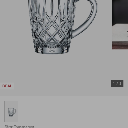
1
/
2
DEAL
Färg: Transparent