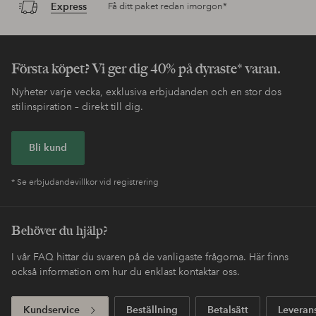
Express
Få ditt paket redan imorgon*
Första köpet? Vi ger dig 40% på dyraste* varan.
Nyheter varje vecka, exklusiva erbjudanden och en stor dos
stilinspiration – direkt till dig.
Bli kund
* Se erbjudandevillkor vid registrering
Behöver du hjälp?
I vår FAQ hittar du svaren på de vanligaste frågorna. Här finns
också information om hur du enklast kontaktar oss.
Kundservice
Beställning
Betalsätt
Leveran