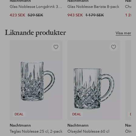
Nachtmann
Nachtmann
Nach
Glas Noblesse Longdrink 38 cl, 4-pack
Glas Noblesse Barista 8-pack
423 SEK
529 SEK
943 SEK
1 179 SEK
1 287
Liknande produkter
Visa mer
Lägg
Lägg
till
till
i
i
favoriter
favoriter
DEAL
DEAL
DE
Nachtmann
Nachtmann
Nach
Teglas Noblesse 25 cl, 2-pack
Ölsejdel Noblesse 60 cl
Ölmug