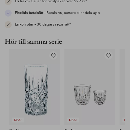
Fri frakt
– Gäller för postpaket över 599 kr*
Flexibla betalsätt
– Betala nu, senare eller dela upp
Enkel retur
– 30 dagars returrätt*
Hör till samma serie
Lägg
Lägg
till
till
i
i
favoriter
favoriter
DEAL
DEAL
DE