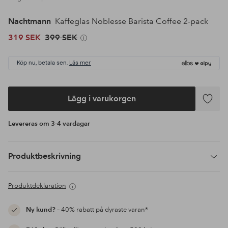
Nachtmann
Kaffeglas Noblesse Barista Coffee 2-pack
319 SEK
399 SEK
Köp nu, betala sen.
Läs mer
Lägg i varukorgen
Lägg
till
Levereras om 3-4 vardagar
i
favoriter
Produktbeskrivning
Produktdeklaration
Ny kund?
– 40% rabatt på dyraste varan*