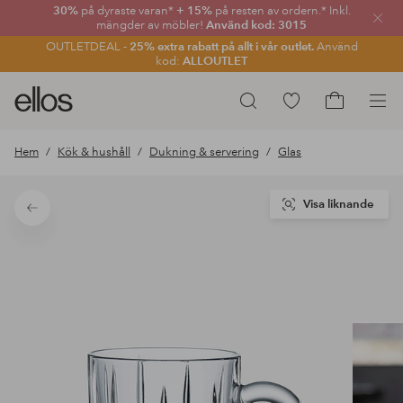
30%
på dyraste varan*
+ 15%
på resten av ordern.* Inkl.
Stän
mängder av möbler!
Använd kod: 3015
OUTLETDEAL -
25% extra rabatt på allt i vår outlet.
Använd
kod:
ALLOUTLET
Ellos
Gå
Sök
logotyp
till
Gå
-
favoritmarkerade
till
Hem
Kök & hushåll
Dukning & servering
Glas
gå
produkter
kundvagne
till
förstasidan
Visa liknande
Tillbaka