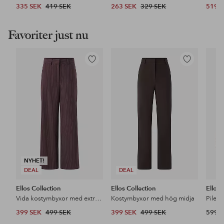
335 SEK
419 SEK
263 SEK
329 SEK
519 
Favoriter just nu
Lägg
Lägg
till
till
i
i
favoriter
favoriter
NYHET!
DEAL
DEAL
Ellos Collection
Ellos Collection
Ellos
Vida kostymbyxor med extra hög midja
Kostymbyxor med hög midja
Pileja
399 SEK
499 SEK
399 SEK
499 SEK
599 