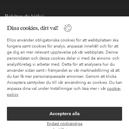
Behöver du hjälp?
Dina cookies, ditt val!
I vår FAQ hittar du svaren på de vanligaste frågorna. Här finns
också information om hur du enklast kontaktar oss.
Ellos använder obligatoriska cookies för att webbplatsen ska
fungera samt cookies för analys, anpassat innehåll och för att
Kundservice
Beställning
Betalsätt
Leveran
ge dig en mer relevant upplevelse på vår webbplats. Denna
persondatan och dessa cookies delar vi med de annons- och
analysföretag vi arbetar med. Detta för att analysera hur du
använder sidan samt i främjandet av vår marknadsföring så att
Mina sidor
du kan få mer personanpassade annonser. Genom att klicka
Acceptera samtycker du till vår användning av cookies. Du kan
Om Ellos
anpassa dina val under Inställningar och läsa mer i vår
cookie-
policy
Våra tjänster
Acceptera alla
Villkor
Endast nödvändiga
Öpp