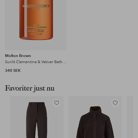
Molton Brown
Sunlit Clementine & Vetiver Bath & Shower Gel 300 Ml
340 SEK
Favoriter just nu
Lägg
Lägg
till
till
i
i
favoriter
favoriter