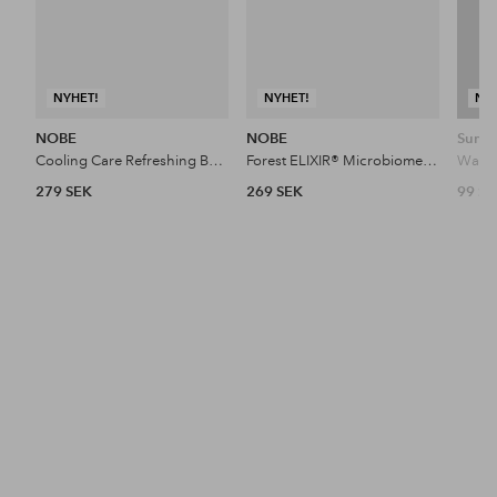
NYHET!
NYHET!
NY
NOBE
NOBE
Sunda
Cooling Care Refreshing Body Lotion 150 Ml
Forest ELIXIR® Microbiome Strengthening Body Lotion 150 Ml
279 SEK
269 SEK
99 S