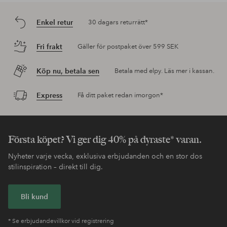
Enkel retur
30 dagars returrätt*
Fri frakt
Gäller för postpaket över 599 SEK
Köp nu, betala sen
Betala med elpy. Läs mer i kassan.
Express
Få ditt paket redan imorgon*
Första köpet? Vi ger dig 40% på dyraste* varan.
Nyheter varje vecka, exklusiva erbjudanden och en stor dos
stilinspiration – direkt till dig.
Bli kund
* Se erbjudandevillkor vid registrering