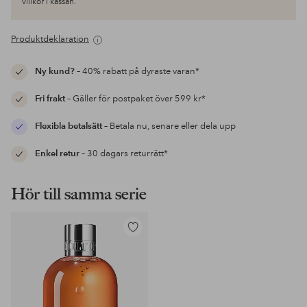
villkor i kassan.
Produktdeklaration
Ny kund?
– 40% rabatt på dyraste varan*
Fri frakt
– Gäller för postpaket över 599 kr*
Flexibla betalsätt
– Betala nu, senare eller dela upp
Enkel retur
– 30 dagars returrätt*
Hör till samma serie
Lägg
till
i
favoriter