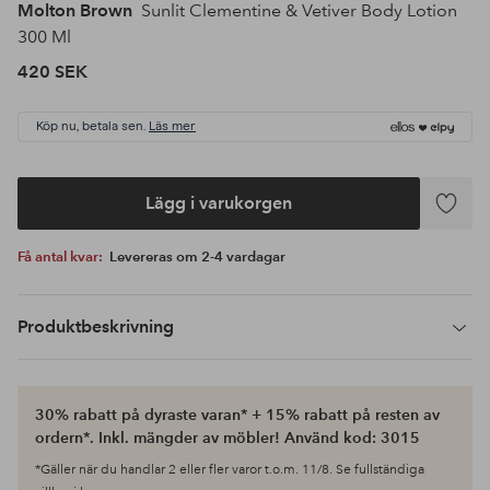
Molton Brown
Sunlit Clementine & Vetiver Body Lotion
300 Ml
420 SEK
Köp nu, betala sen.
Läs mer
Lägg i varukorgen
Lägg
till
Få antal kvar:
Levereras om 2-4 vardagar
i
favoriter
Produktbeskrivning
30% rabatt på dyraste varan* + 15% rabatt på resten av
ordern*. Inkl. mängder av möbler! Använd kod: 3015
*Gäller när du handlar 2 eller fler varor t.o.m. 11/8. Se fullständiga