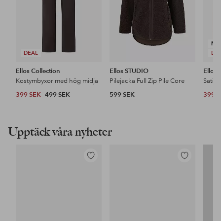
NY
DEAL
DE
Ellos Collection
Ellos STUDIO
Ellos 
Kostymbyxor med hög midja
Pilejacka Full Zip Pile Core
Satin
399 SEK
499 SEK
599 SEK
399 
Upptäck våra nyheter
Lägg
Lägg
till
till
i
i
favoriter
favoriter