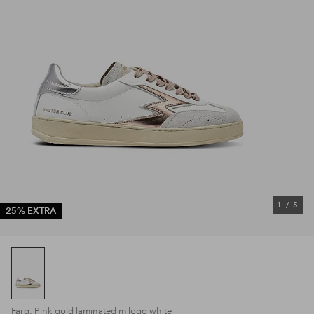
1
/
5
25% EXTRA
Färg: Pink gold laminated m logo white