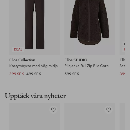
favoriter
favoriter
NY
DEAL
DE
Ellos Collection
Ellos STUDIO
Ellos 
Kostymbyxor med hög midja
Pilejacka Full Zip Pile Core
Satin
399 SEK
499 SEK
599 SEK
399 
Upptäck våra nyheter
Lägg
Lägg
till
till
i
i
favoriter
favoriter