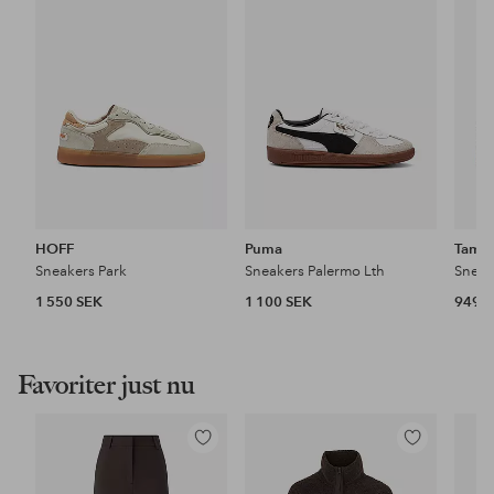
i
i
favoriter
favoriter
HOFF
Puma
Tamar
Sneakers Park
Sneakers Palermo Lth
Sneak
1 550 SEK
1 100 SEK
949 
Favoriter just nu
Lägg
Lägg
till
till
i
i