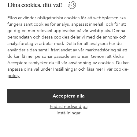
Dina cookies, ditt val!
Mina sidor
Ellos använder obligatoriska cookies för att webbplatsen ska
fungera samt cookies för analys, anpassat innehåll och för att
ge dig en mer relevant upplevelse på vår webbplats. Denna
Om Ellos
persondatan och dessa cookies delar vi med de annons- och
analysföretag vi arbetar med. Detta för att analysera hur du
använder sidan samt i främjandet av vår marknadsföring så att
Våra tjänster
du kan få mer personanpassade annonser. Genom att klicka
Acceptera samtycker du till vår användning av cookies. Du kan
Villkor
anpassa dina val under Inställningar och läsa mer i vår
cookie-
policy
Vänner
Acceptera alla
Endast nödvändiga
Öpp
Inställningar
chatt
Säkra betalningar - Betala direkt eller dela upp
Vill du veta mer om
våra betalalternativ
?