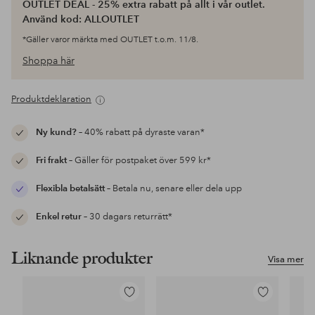
OUTLET DEAL - 25% extra rabatt på allt i vår outlet.
Använd kod: ALLOUTLET
*Gäller varor märkta med OUTLET t.o.m. 11/8.
Shoppa här
Produktdeklaration
Ny kund?
– 40% rabatt på dyraste varan*
Fri frakt
– Gäller för postpaket över 599 kr*
Flexibla betalsätt
– Betala nu, senare eller dela upp
Enkel retur
– 30 dagars returrätt*
Liknande produkter
Visa mer
Lägg
Lägg
till
till