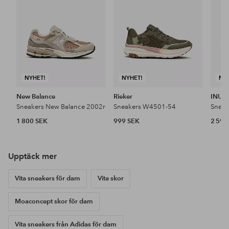
NYHET!
NYHET!
NY
New Balance
Rieker
INUIK
Sneakers New Balance 2002r
Sneakers W4501-54
1 800 SEK
999 SEK
2 599
Upptäck mer
Vita sneakers för dam
Vita skor
Moaconcept skor för dam
Vita sneakers från Adidas för dam