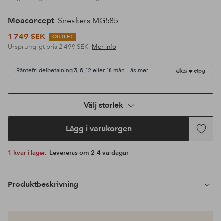
Moaconcept
Sneakers MG585
1 749 SEK
OUTLET
Ursprungligt pris
2 499 SEK
Mer info
Räntefri delbetalning 3, 6, 12 eller 18 mån.
Läs mer
Välj storlek
Lägg i varukorgen
Lägg
till
1 kvar i lager.
Levereras om 2-4 vardagar
i
favoriter
Produktbeskrivning