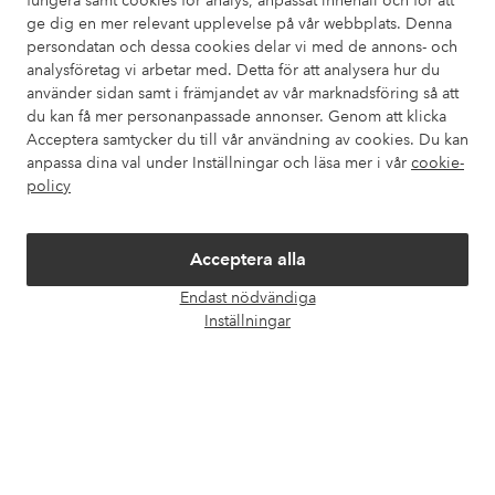
fungera samt cookies för analys, anpassat innehåll och för att
Kundservice
Beställning
Betalsätt
Leveran
ge dig en mer relevant upplevelse på vår webbplats. Denna
persondatan och dessa cookies delar vi med de annons- och
analysföretag vi arbetar med. Detta för att analysera hur du
använder sidan samt i främjandet av vår marknadsföring så att
Mina sidor
du kan få mer personanpassade annonser. Genom att klicka
Acceptera samtycker du till vår användning av cookies. Du kan
Om Ellos
anpassa dina val under Inställningar och läsa mer i vår
cookie-
policy
Våra tjänster
Acceptera alla
Villkor
Endast nödvändiga
Öpp
Inställningar
chatt
Vänner