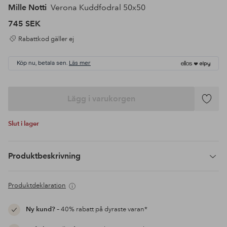
Mille Notti
Verona Kuddfodral 50x50
745 SEK
Rabattkod gäller ej
Köp nu, betala sen.
Läs mer
Lägg i varukorgen
Lägg
till
Slut i lager
i
favoriter
Produktbeskrivning
Produktdeklaration
Ny kund?
– 40% rabatt på dyraste varan*