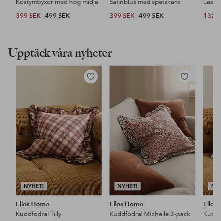
Kostymbyxor med hög midja
Satinblus med spetskant
399 SEK
499 SEK
399 SEK
499 SEK
132 
Upptäck våra nyheter
Lägg
Lägg
till
till
i
i
favoriter
favoriter
NYHET!
NYHET!
NY
Ellos Home
Ellos Home
Ellos
Kuddfodral Tilly
Kuddfodral Michelle 3-pack
Kuddf