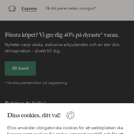
Express
Få ditt paket redan imorgon*
Första köpet? Vi ger dig 40% på dyraste* varan.
Nyheter varje vecka, exklusiva erbjudanden och en stor dos
stilinspiration – direkt till dig.
Bli kund
* Se erbjudandevillkor vid registrering
Behöver du hjälp?
Dina cookies, ditt val!
I vår FAQ hittar du svaren på de vanligaste frågorna. Här finns
också information om hur du enklast kontaktar oss.
Ellos använder obligatoriska cookies för att webbplatsen ska