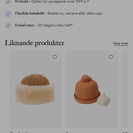
Fri frakt
– Gäller för postpaket över 599 kr*
Flexibla betalsätt
– Betala nu, senare eller dela upp
Enkel retur
– 30 dagars returrätt*
Liknande produkter
Visa mer
Lägg
Lägg
till
till
i
i
favoriter
favoriter