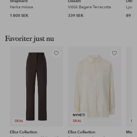
Shepherd
Dexam
DBK
Harka mössa
Vitlök Bagare Terracotta
Ljuss
1 800 SEK
339 SEK
89 S
Favoriter just nu
Lägg
Lägg
till
till
i
i
favoriter
favoriter
NYHET!
DEAL
DEAL
DE
Ellos Collection
Ellos Collection
Maybe