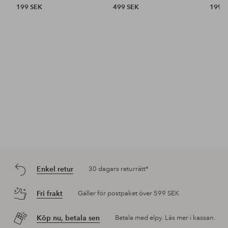
199 SEK
499 SEK
199 
Enkel retur
30 dagars returrätt*
Fri frakt
Gäller för postpaket över 599 SEK
Köp nu, betala sen
Betala med elpy. Läs mer i kassan.