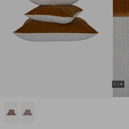
1
/
4