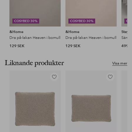
COSYBED 30%
COSYBED 30%
CO
&Home
&Home
Stayc
Dra på-lakan Heaven i bomull
Dra på-lakan Heaven i bomull
129 SEK
129 SEK
499 
Liknande produkter
Visa mer
Lägg
Lägg
till
till
i
i
favoriter
favoriter