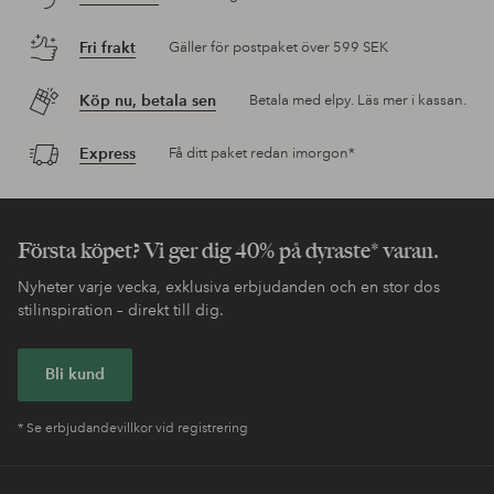
Fri frakt
Gäller för postpaket över 599 SEK
Köp nu, betala sen
Betala med elpy. Läs mer i kassan.
Express
Få ditt paket redan imorgon*
Första köpet? Vi ger dig 40% på dyraste* varan.
Nyheter varje vecka, exklusiva erbjudanden och en stor dos
stilinspiration – direkt till dig.
Bli kund
* Se erbjudandevillkor vid registrering