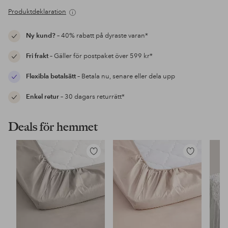
Produktdeklaration
Ny kund?
– 40% rabatt på dyraste varan*
Fri frakt
– Gäller för postpaket över 599 kr*
Flexibla betalsätt
– Betala nu, senare eller dela upp
Enkel retur
– 30 dagars returrätt*
Deals för hemmet
Lägg
Lägg
till
till
i
i
favoriter
favoriter