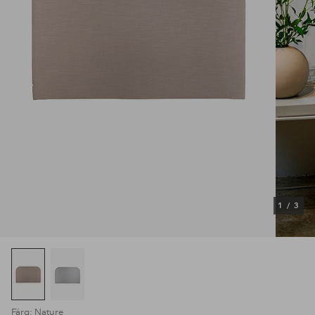
1
/
3
Färg: Nature