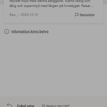
Mycket nöjd med denna sänggavel. Känns redig och
tålig och supernöjd med färgen på linnetyget. Passar
perfekt till min något högre kontintentalsäng. Har inte
Bea_ —
2020-12-15
Rapportera
köpt till några ben men…
Information kring betyg
Enkel retur
30 dagars returrätt*