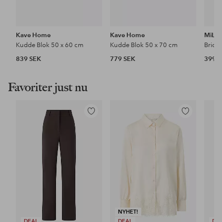
Kave Home
Kave Home
MiLL
Kudde Blok 50 x 60 cm
Kudde Blok 50 x 70 cm
Brick
839 SEK
779 SEK
399 
Favoriter just nu
Lägg
Lägg
till
till
i
i
favoriter
favoriter
NYHET!
DEAL
DEAL
DE