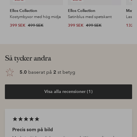
Ellos Collection
Ellos Collection
Maybe
Kostymbyxor med hög midja
Satinblus med spetskant
399 SEK
499 SEK
399 SEK
499 SEK
132 
Så tycker andra
5.0
baserat på
2
st betyg
Visa alla recensioner (1)
Precis som på bild