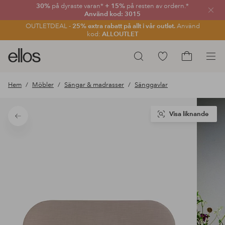
30%
på dyraste varan*
+ 15%
på resten av ordern.*
Stän
Använd kod: 3015
OUTLETDEAL -
25% extra rabatt på allt i vår outlet.
Använd
kod:
ALLOUTLET
Ellos
Gå
Sök
logotyp
till
Gå
-
favoritmarkerade
till
Hem
Möbler
Sängar & madrasser
Sänggavlar
gå
produkter
kundvagne
till
förstasidan
Visa liknande
Tillbaka