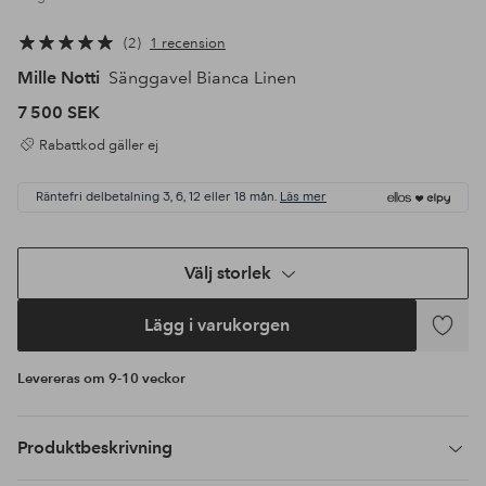
2
1 recension
Mille Notti
Sänggavel Bianca Linen
7 500 SEK
Rabattkod gäller ej
Räntefri delbetalning 3, 6, 12 eller 18 mån.
Läs mer
Välj storlek
Lägg i varukorgen
Lägg
till
Levereras om 9-10 veckor
i
favoriter
Produktbeskrivning