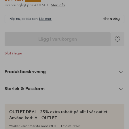
Ursprungligt pris
419 SEK
Mer info
Köp nu, betala sen.
Läs mer
Lägg i varukorgen
Lägg
till
Slut i lager
i
favoriter
Produktbeskrivning
Storlek & Passform
OUTLET DEAL - 25% extra rabatt på allt i vår outlet.
Använd kod: ALLOUTLET
*Gäller varor märkta med OUTLET t.o.m. 11/8.