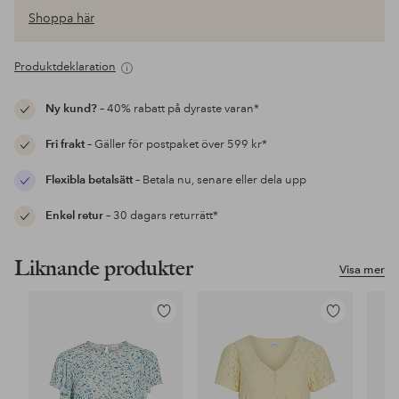
Shoppa här
Produktdeklaration
Ny kund?
– 40% rabatt på dyraste varan*
Fri frakt
– Gäller för postpaket över 599 kr*
Flexibla betalsätt
– Betala nu, senare eller dela upp
Enkel retur
– 30 dagars returrätt*
Liknande produkter
Visa mer
Lägg
Lägg
till
till
i
i
favoriter
favoriter