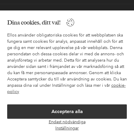
Vänner
Dina cookies, ditt val!
Ellos använder obligatoriska cookies för att webbplatsen ska
fungera samt cookies för analys, anpassat innehåll och för att
ge dig en mer relevant upplevelse på vår webbplats. Denna
Säkra betalningar - Betala direkt eller dela upp
persondatan och dessa cookies delar vi med de annons- och
analysföretag vi arbetar med. Detta för att analysera hur du
Vill du veta mer om
våra betalalternativ
?
använder sidan samt i främjandet av vår marknadsföring så att
elpy
elpy
du kan få mer personanpassade annonser. Genom att klicka
Acceptera samtycker du till vår användning av cookies. Du kan
anpassa dina val under Inställningar och läsa mer i vår
cookie-
policy
Sverige - Välj land
Acceptera alla
Facebook
Instagram
Pinterest
Youtube
Endast nödvändiga
Öpp
Inställningar
chatt