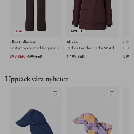
DEAL
NYHET!
Ellos Collection
Áhkká
Ellos
Kostymbyxor med hög midja
Parkas Padded Parka W Adjustable Waist
Pileja
399 SEK
499 SEK
1 499 SEK
599 
Upptäck våra nyheter
Lägg
Lägg
till
till
i
i
favoriter
favoriter