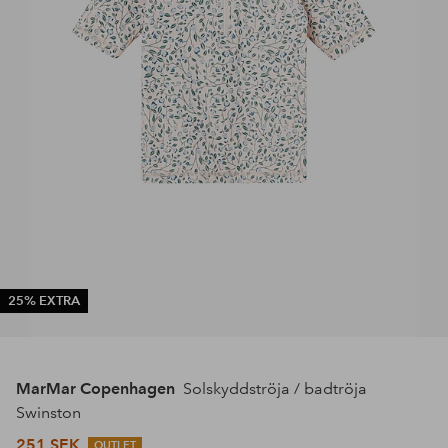
25% EXTRA
MarMar Copenhagen
Solskyddströja / badtröja
Swinston
251 SEK
OUTLET