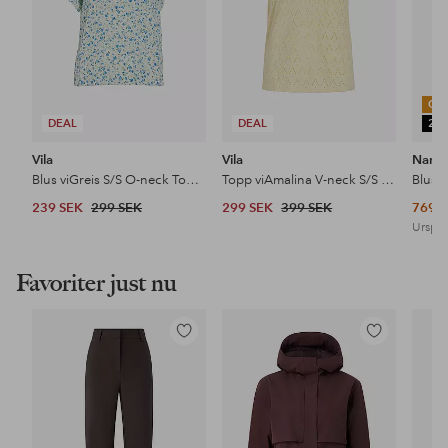
OU
DEAL
DEAL
25
Vila
Vila
Nans
Blus viGreis S/S O-neck Top/rn
Topp viAmalina V-neck S/S Top
Blus S
239 SEK
299 SEK
299 SEK
399 SEK
769 
Urspru
Favoriter just nu
Lägg
Lägg
till
till
i
i
favoriter
favoriter