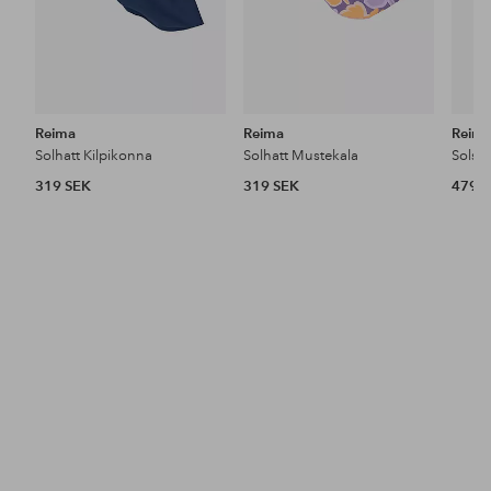
Reima
Reima
Reim
Solhatt Kilpikonna
Solhatt Mustekala
Solsky
319 SEK
319 SEK
479 