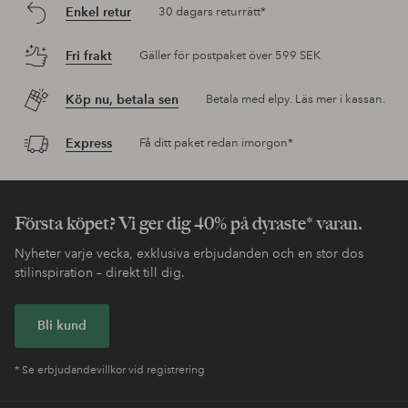
Enkel retur
30 dagars returrätt*
Fri frakt
Gäller för postpaket över 599 SEK
Köp nu, betala sen
Betala med elpy. Läs mer i kassan.
Express
Få ditt paket redan imorgon*
Första köpet? Vi ger dig 40% på dyraste* varan.
Nyheter varje vecka, exklusiva erbjudanden och en stor dos
stilinspiration – direkt till dig.
Bli kund
* Se erbjudandevillkor vid registrering