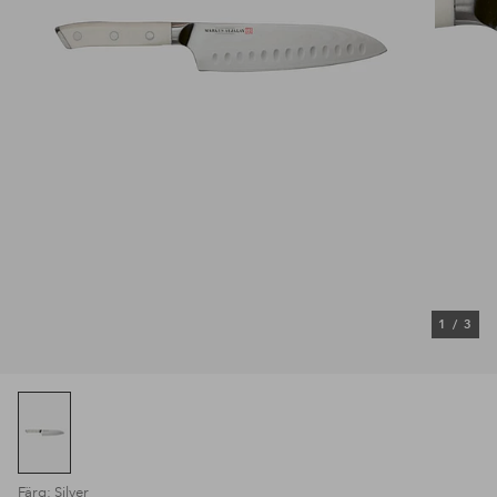
1
/
3
Färg: Silver