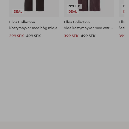
NYHET!
NY
DEAL
DEAL
DE
Ellos Collection
Ellos Collection
Ellos 
Kostymbyxor med hög midja
Vida kostymbyxor med extra hög midja
Satin
399 SEK
499 SEK
399 SEK
499 SEK
399 