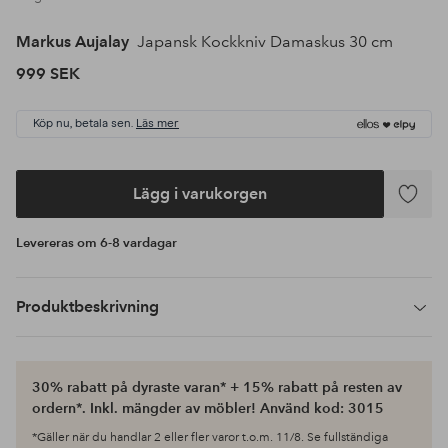
Markus Aujalay
Japansk Kockkniv Damaskus 30 cm
999 SEK
Köp nu, betala sen.
Läs mer
Lägg i varukorgen
Lägg
till
Levereras om 6-8 vardagar
i
favoriter
Produktbeskrivning
30% rabatt på dyraste varan* + 15% rabatt på resten av
ordern*. Inkl. mängder av möbler! Använd kod: 3015
*Gäller när du handlar 2 eller fler varor t.o.m. 11/8. Se fullständiga