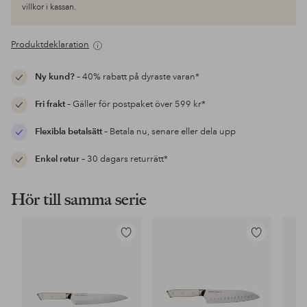
villkor i kassan.
Produktdeklaration
Ny kund?
– 40% rabatt på dyraste varan*
Fri frakt
– Gäller för postpaket över 599 kr*
Flexibla betalsätt
– Betala nu, senare eller dela upp
Enkel retur
– 30 dagars returrätt*
Hör till samma serie
Lägg
Lägg
till
till
i
i
favoriter
favoriter