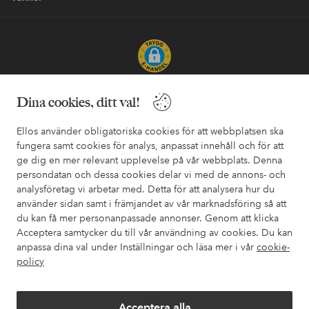
Säkra betalningar - Betala direkt eller dela upp
Dina cookies, ditt val!
Vill du veta mer om
våra betalalternativ
?
Ellos använder obligatoriska cookies för att webbplatsen ska
elpy
elpy
fungera samt cookies för analys, anpassat innehåll och för att
ge dig en mer relevant upplevelse på vår webbplats. Denna
persondatan och dessa cookies delar vi med de annons- och
analysföretag vi arbetar med. Detta för att analysera hur du
Sverige - Välj land
använder sidan samt i främjandet av vår marknadsföring så att
du kan få mer personanpassade annonser. Genom att klicka
Acceptera samtycker du till vår användning av cookies. Du kan
Facebook
Instagram
Pinterest
Youtube
anpassa dina val under Inställningar och läsa mer i vår
cookie-
policy
Acceptera alla