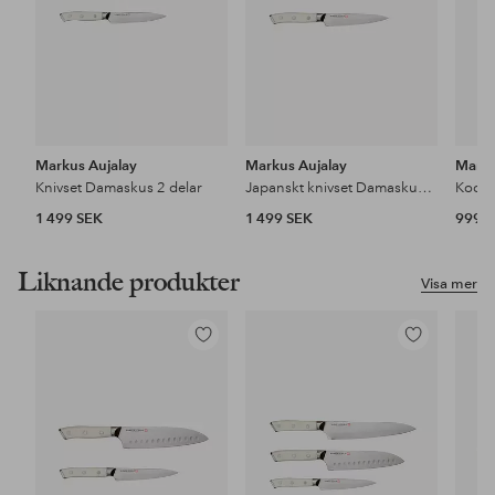
Markus Aujalay
Markus Aujalay
Marku
Knivset Damaskus 2 delar
Japanskt knivset Damaskus 2 delar
Kockk
1 499 SEK
1 499 SEK
999 
Liknande produkter
Visa mer
Lägg
Lägg
till
till
i
i
favoriter
favoriter