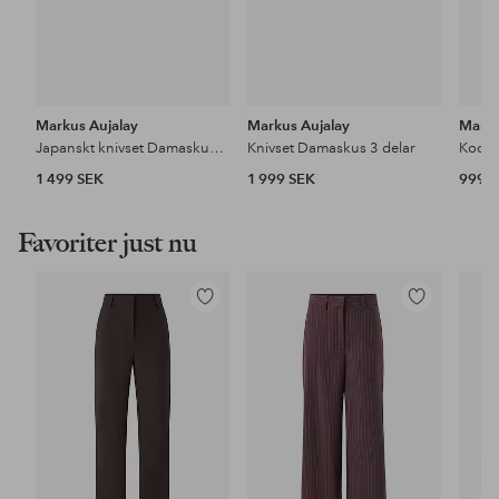
Markus Aujalay
Markus Aujalay
Marku
Japanskt knivset Damaskus 2 delar
Knivset Damaskus 3 delar
Kockk
1 499 SEK
1 999 SEK
999 
Favoriter just nu
Lägg
Lägg
till
till
i
i
favoriter
favoriter