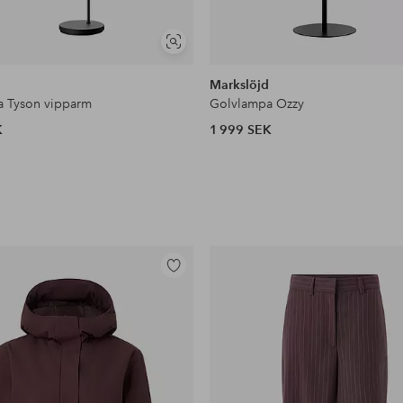
Visa
liknande
Markslöjd
 Tyson vipparm
Golvlampa Ozzy
K
1 999 SEK
Lägg
till
i
favoriter