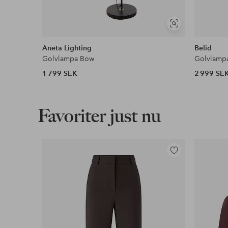
Visa
liknande
Aneta Lighting
Belid
Golvlampa Bow
Golvlampa
1 799 SEK
2 999 SE
Favoriter just nu
Lägg
till
i
favoriter