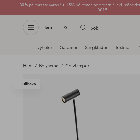
30%
på dyraste varan*
+ 15%
på resten av ordern.* Inkl. mängde
3015
Hem
Sök
Bildsök
Avdelnings
Nyheter
Gardiner
Sängkläder
Textilier
navigation
Hem
Belysning
Golvlampor
Tillbaka