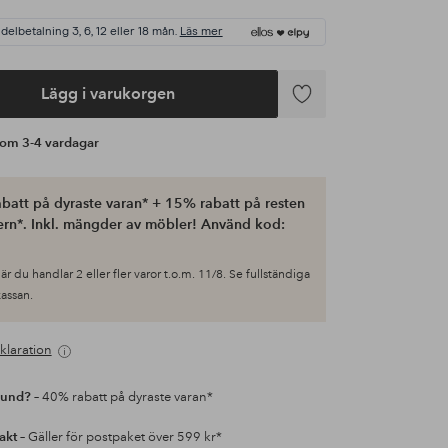
 delbetalning 3, 6, 12 eller 18 mån.
Läs mer
Lägg i varukorgen
Lägg
till
s om 3-4 vardagar
i
favoriter
batt på dyraste varan* + 15% rabatt på resten
ern*. Inkl. mängder av möbler! Använd kod:
är du handlar 2 eller fler varor t.o.m. 11/8. Se fullständiga
 kassan.
klaration
kund?
– 40% rabatt på dyraste varan*
rakt
– Gäller för postpaket över 599 kr*