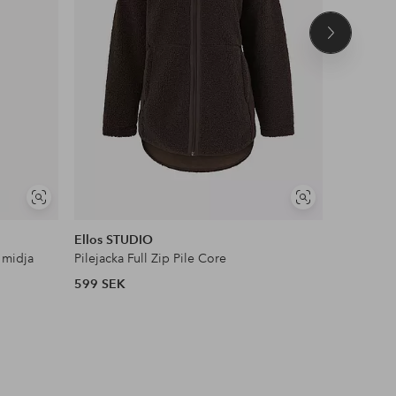
Nästa
produkt
NYHET!
Visa
Visa
DEAL
liknande
liknande
Ellos STUDIO
Ellos Col
 midja
Pilejacka Full Zip Pile Core
Satinblus
599 SEK
399 SEK