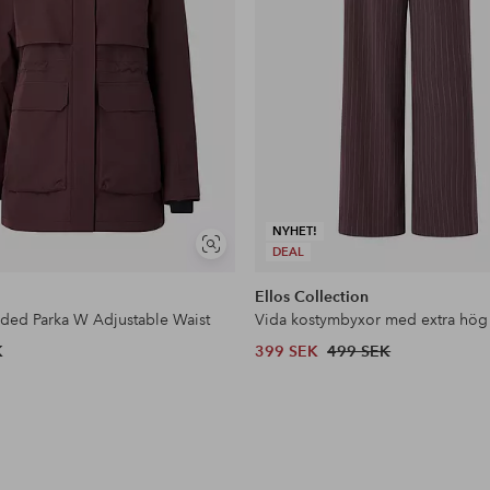
NYHET!
Visa
DEAL
liknande
Ellos Collection
dded Parka W Adjustable Waist
Vida kostymbyxor med extra hög
K
399 SEK
499 SEK