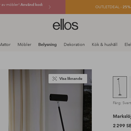
r av möbler!
Använd kod:
OUTLETDEAL -
25% e
Ellos
logotyp
-
gå
Mattor
Möbler
Belysning
Dekoration
Kök & hushåll
Ele
till
förstasidan
Visa liknande
Färg: Svart
Markslö
2 299 S