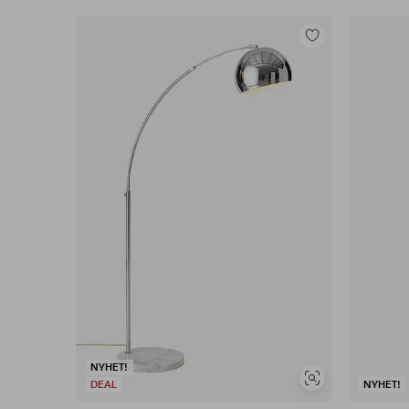
Lägg
till
i
favoriter
NYHET!
Visa
DEAL
NYHET!
liknande