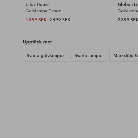
Ellos Home
Globen Li
Golvlampa Canon
Golvlampa
1 899 SEK
2 499 SEK
2 399 SE
Upptäck mer
Svarta golvlampor
Svarta lampor
Markslöjd 