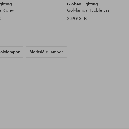
ghting
Globen Lighting
 Ripley
Golvlampa Hubble Läs
K
2 399 SEK
Golvlampor
Markslöjd lampor