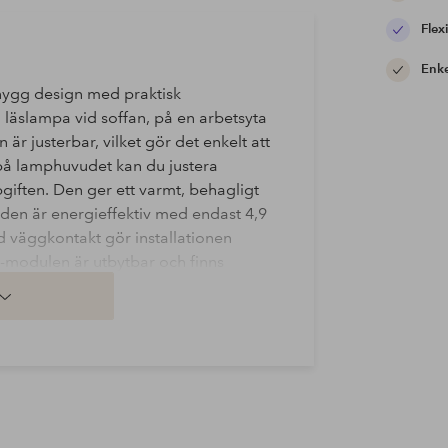
Flexi
Enke
nygg design med praktisk
 läslampa vid soffan, på en arbetsyta
är justerbar, vilket gör det enkelt att
 på lamphuvudet kan du justera
pgiften. Den ger ett varmt, behagligt
den är energieffektiv med endast 4,9
 väggkontakt gör installationen
ed-modulen är utbytbar och finns
r 109192.