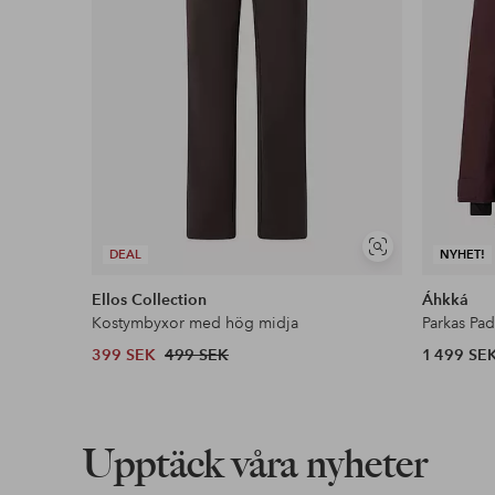
Visa
DEAL
NYHET!
liknande
Ellos Collection
Áhkká
Kostymbyxor med hög midja
Parkas Pa
399 SEK
499 SEK
1 499 SE
Upptäck våra nyheter