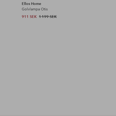
Ellos Home
Ellos Ho
Golvlampa Otis
Golvlamp
911 SEK
1 199 SEK
759 SEK