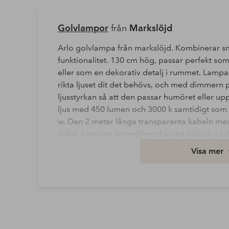
Golvlampor
från
Markslöjd
Arlo golvlampa från markslöjd. Kombinerar s
funktionalitet. 130 cm hög, passar perfekt som
eller som en dekorativ detalj i rummet. Lampan 
rikta ljuset dit det behövs, och med dimmern
ljusstyrkan så att den passar humöret eller up
ljus med 450 lumen och 3000 k samtidigt som 
w. Den 2 meter långa transparenta kabeln med
enkel. Lampan är certifierad enligt klass ii. L
tillgänglig som reservdel under artikelnumme
Visa mer
Bredd: 28 cm
Höjd: 132 cm
IP: IP20
Kabellängd: 200 cm