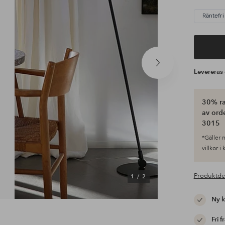
Räntefri
Nästa
Leverera
produkt
30% ra
av ord
3015
*Gäller n
villkor i
Produktde
1
/
2
Ny 
Fri f