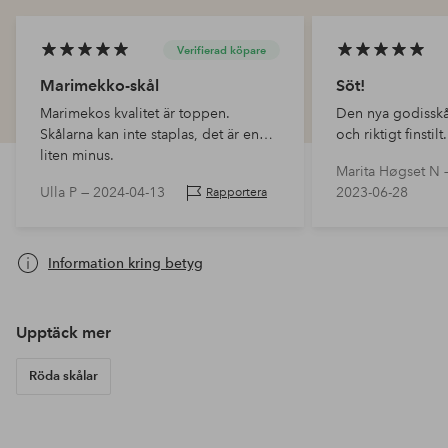
Verifierad köpare
Marimekko-skål
Söt!
Marimekos kvalitet är toppen.
Den nya godisskål
Skålarna kan inte staplas, det är en
och riktigt finstilt.
liten minus.
Marita Høgset N 
Ulla P —
2024-04-13
2023-06-28
Rapportera
Information kring betyg
Upptäck mer
Röda skålar