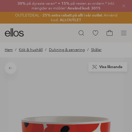
30%
på dyraste varan*
+ 15%
på resten av ordern.* Inkl.
Stän
mängder av möbler!
Använd kod: 3015
OUTLETDEAL -
25% extra rabatt på allt i vår outlet.
Använd
kod:
ALLOUTLET
Ellos
Gå
Sök
logotyp
till
Gå
-
favoritmarkerade
till
Hem
Kök & hushåll
Dukning & servering
Skålar
gå
produkter
kundvagne
till
förstasidan
Visa liknande
Tillbaka