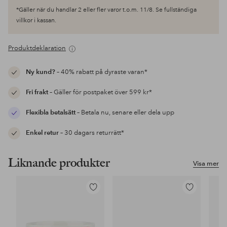
*Gäller när du handlar 2 eller fler varor t.o.m. 11/8. Se fullständiga
villkor i kassan.
Produktdeklaration
Ny kund?
– 40% rabatt på dyraste varan*
Fri frakt
– Gäller för postpaket över 599 kr*
Flexibla betalsätt
– Betala nu, senare eller dela upp
Enkel retur
– 30 dagars returrätt*
Liknande produkter
Visa mer
Lägg
Lägg
till
till
i
i
favoriter
favoriter