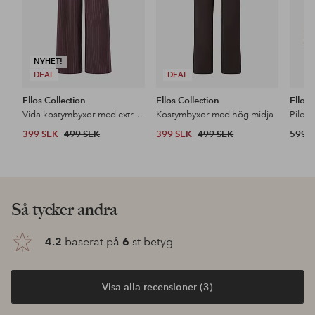
NYHET!
DEAL
DEAL
Ellos Collection
Ellos Collection
Ellos
Vida kostymbyxor med extra hög midja
Kostymbyxor med hög midja
Pileja
399 SEK
499 SEK
399 SEK
499 SEK
599 
Så tycker andra
4.2
baserat på
6
st betyg
Visa alla recensioner (3)