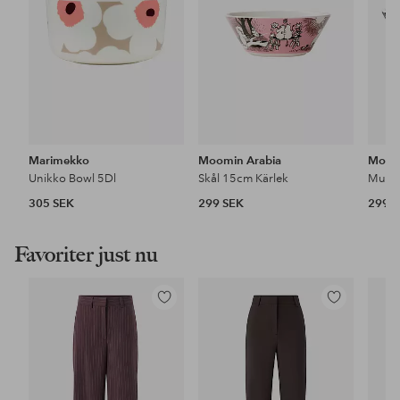
Marimekko
Moomin Arabia
Moom
Unikko Bowl 5Dl
Skål 15cm Kärlek
305 SEK
299 SEK
299 
Favoriter just nu
Lägg
Lägg
till
till
i
i
favoriter
favoriter