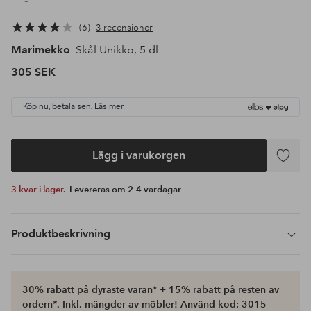
6
3 recensioner
Marimekko
Skål Unikko, 5 dl
305 SEK
Köp nu, betala sen.
Läs mer
Lägg i varukorgen
Lägg
till
3 kvar i lager.
Levereras om 2-4 vardagar
i
favoriter
Produktbeskrivning
30% rabatt på dyraste varan* + 15% rabatt på resten av
ordern*. Inkl. mängder av möbler! Använd kod: 3015