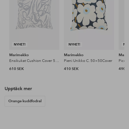
NYHET!
NYHET!
NY
Marimekko
Marimekko
Mari
Ensikukat Cushion Cover 50×50
Pieni Unikko C. 50×50Cover
610 SEK
410 SEK
490 
Upptäck mer
Orange kuddfodral