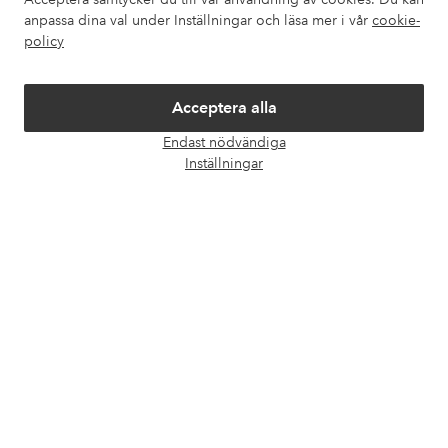
Om Ellos
anpassa dina val under Inställningar och läsa mer i vår
cookie-
policy
Våra tjänster
Acceptera alla
Villkor
Endast nödvändiga
Öpp
Inställningar
chatt
Vänner
Säkra betalningar - Betala direkt eller dela upp
Vill du veta mer om
våra betalalternativ
?
elpy
elpy