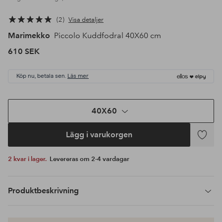
2
Visa detaljer
Marimekko
Piccolo Kuddfodral 40X60 cm
610 SEK
Köp nu, betala sen.
Läs mer
40X60
Lägg i varukorgen
Lägg
till
2 kvar i lager.
Levereras om 2-4 vardagar
i
favoriter
Produktbeskrivning