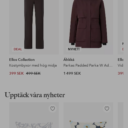
favoriter
favoriter
NY
DEAL
NYHET!
DE
Ellos Collection
Áhkká
Ellos 
Kostymbyxor med hög midja
Parkas Padded Parka W Adjustable Waist
399 SEK
499 SEK
1 499 SEK
399 
Upptäck våra nyheter
Lägg
Lägg
till
till
i
i
favoriter
favoriter