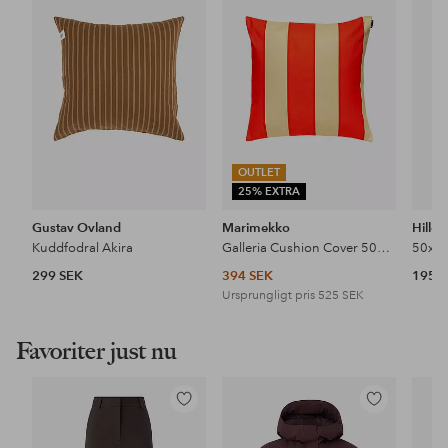
i
i
favoriter
favoriter
OUTLET
25% EXTRA
Gustav Ovland
Marimekko
Hiller
Kuddfodral Akira
Galleria Cushion Cover 50X50
299 SEK
394 SEK
195 
Ursprungligt pris
525 SEK
Favoriter just nu
Lägg
Lägg
till
till
i
i