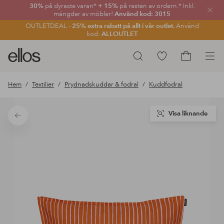
30%
på dyraste varan*
+ 15%
på resten av ordern.* Inkl.
Stän
mängder av möbler!
Använd kod: 3015
OUTLETDEAL -
25% extra rabatt på allt i vår outlet.
Använd
kod:
ALLOUTLET
Ellos
Gå
Sök
logotyp
till
Gå
-
favoritmarkerade
till
Hem
Textilier
Prydnadskuddar & fodral
Kuddfodral
gå
produkter
kundvagne
till
förstasidan
Visa liknande
Tillbaka