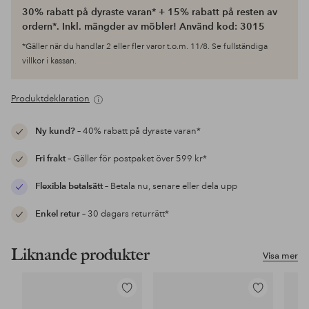
30% rabatt på dyraste varan* + 15% rabatt på resten av
ordern*. Inkl. mängder av möbler! Använd kod: 3015
*Gäller när du handlar 2 eller fler varor t.o.m. 11/8. Se fullständiga
villkor i kassan.
Produktdeklaration
Ny kund?
– 40% rabatt på dyraste varan*
Fri frakt
– Gäller för postpaket över 599 kr*
Flexibla betalsätt
– Betala nu, senare eller dela upp
Enkel retur
– 30 dagars returrätt*
Liknande produkter
Visa mer
Lägg
Lägg
till
till