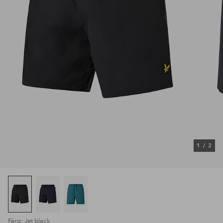
1
/
2
Färg: Jet black