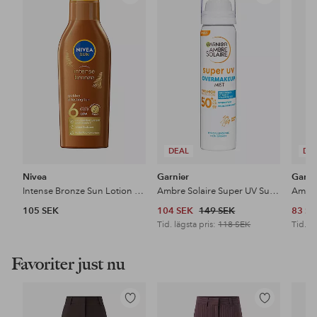
till
till
i
i
favoriter
favoriter
DEAL
DE
Nivea
Garnier
Garni
Intense Bronze Sun Lotion SPF6
Ambre Solaire Super UV Sun Protection SPF50 For Normal Skin 75Ml
105 SEK
104 SEK
149 SEK
83 S
Tid. lägsta pris:
118 SEK
Tid. lä
Favoriter just nu
Lägg
Lägg