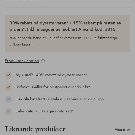
30% rabatt på dyraste varan* + 15% rabatt på resten av
ordern*. Inkl. mängder av möbler! Använd kod: 3015
*Gäller när du handlar 2 eller fler varor t.o.m. 11/8. Se fullständiga
villkor i kassan.
Produktdeklaration
Ny kund?
– 40% rabatt på dyraste varan*
Fri frakt
– Gäller för postpaket över 599 kr*
Flexibla betalsätt
– Betala nu, senare eller dela upp
Enkel retur
– 30 dagars returrätt*
Liknande produkter
Visa mer