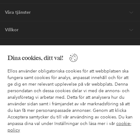
Våra tjänster
Villkor
Vänner
Dina cookies, ditt val!
Ellos använder obligatoriska cookies för att webbplatsen ska
fungera samt cookies för analys, anpassat innehåll och för att
ge dig en mer relevant upplevelse på vår webbplats. Denna
Säkra betalningar - Betala direkt eller dela upp
persondatan och dessa cookies delar vi med de annons- och
analysföretag vi arbetar med. Detta för att analysera hur du
Vill du veta mer om
våra betalalternativ
?
använder sidan samt i främjandet av vår marknadsföring så att
elpy
elpy
du kan få mer personanpassade annonser. Genom att klicka
Acceptera samtycker du till vår användning av cookies. Du kan
anpassa dina val under Inställningar och läsa mer i vår
cookie-
policy
Sverige - Välj land