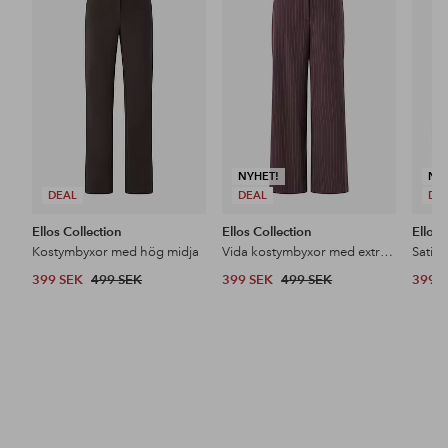
till
till
i
i
favoriter
favoriter
NYHET!
NY
DEAL
DEAL
DE
Ellos Collection
Ellos Collection
Ellos 
Kostymbyxor med hög midja
Vida kostymbyxor med extra hög midja
Satin
399 SEK
499 SEK
399 SEK
499 SEK
399 