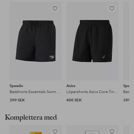
Lägg
Lägg
till
till
i
i
favoriter
favoriter
Speedo
Asics
Spee
Badshorts Essentials Swim Short 16"
Löparshorts Asics Core 7in Short
399 SEK
400 SEK
399 
Komplettera med
Lägg
Lägg