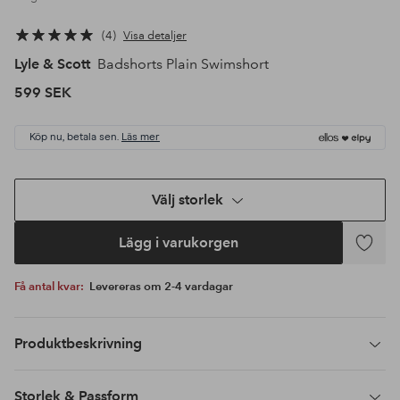
4
Visa detaljer
Lyle & Scott
Badshorts Plain Swimshort
599 SEK
Köp nu, betala sen.
Läs mer
Välj storlek
Lägg i varukorgen
Lägg
till
Få antal kvar:
Levereras om 2-4 vardagar
i
favoriter
Produktbeskrivning
Storlek & Passform