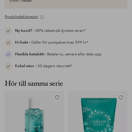
villkor i kassan.
Produktdeklaration
Ny kund?
– 40% rabatt på dyraste varan*
Fri frakt
– Gäller för postpaket över 599 kr*
Flexibla betalsätt
– Betala nu, senare eller dela upp
Enkel retur
– 30 dagars returrätt*
Hör till samma serie
Lägg
Lägg
till
till
i
i
favoriter
favoriter