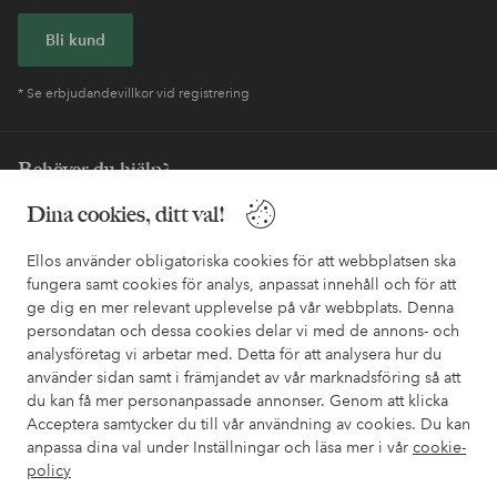
Bli kund
* Se erbjudandevillkor vid registrering
Behöver du hjälp?
Dina cookies, ditt val!
I vår FAQ hittar du svaren på de vanligaste frågorna. Här finns
också information om hur du enklast kontaktar oss.
Ellos använder obligatoriska cookies för att webbplatsen ska
fungera samt cookies för analys, anpassat innehåll och för att
Kundservice
Beställning
Betalsätt
Leveran
ge dig en mer relevant upplevelse på vår webbplats. Denna
persondatan och dessa cookies delar vi med de annons- och
analysföretag vi arbetar med. Detta för att analysera hur du
använder sidan samt i främjandet av vår marknadsföring så att
Mina sidor
du kan få mer personanpassade annonser. Genom att klicka
Acceptera samtycker du till vår användning av cookies. Du kan
Om Ellos
anpassa dina val under Inställningar och läsa mer i vår
cookie-
policy