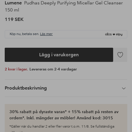
Lumene
Pudhas Deeply Purifying Micellar Gel Cleanser
150 ml
119 SEK
Köp nu, betala sen.
Läs mer
Lägg i varukorgen
Lägg
till
2 kvar i lager.
Levereras om 2-4 vardagar
i
favoriter
Produktbeskrivning
30% rabatt på dyraste varan* + 15% rabatt på resten av
ordern*. Inkl. mängder av möbler! Använd kod: 3015
*Gäller när du handlar 2 eller fler varor t.o.m. 11/8. Se fullständiga