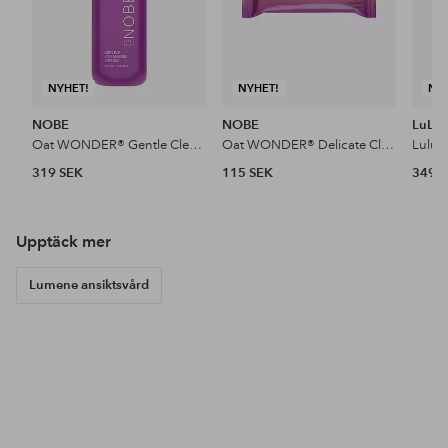
NYHET!
NYHET!
NY
NOBE
NOBE
LuLu
Oat WONDER® Gentle Cleansing Cream 150 Ml
Oat WONDER® Delicate Cleansing Wipes 25 Pcs
319 SEK
115 SEK
349 
Upptäck mer
Lumene ansiktsvård