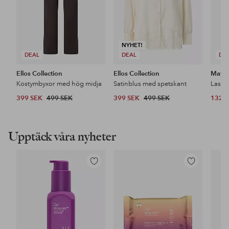
NYHET!
DEAL
DEAL
DE
Ellos Collection
Ellos Collection
Maybe
Kostymbyxor med hög midja
Satinblus med spetskant
399 SEK
499 SEK
399 SEK
499 SEK
132 
Upptäck våra nyheter
Lägg
Lägg
till
till
i
i
favoriter
favoriter