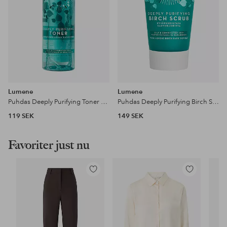
Lumene
Lumene
Puhdas Deeply Purifying Toner 200 ml
Puhdas Deeply Purifying Birch Scrub 75 ml
119 SEK
149 SEK
Favoriter just nu
Lägg
Lägg
till
till
i
i
favoriter
favoriter