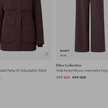
NYHET!
Visa
DEAL
liknande
Ellos Collection
dded Parka W Adjustable Waist
Vida kostymbyxor med extra hög
K
399 SEK
499 SEK