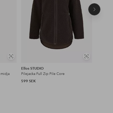
Nästa
produkt
NYHET!
Visa
Visa
DEAL
liknande
liknande
Ellos STUDIO
Ellos Col
 midja
Pilejacka Full Zip Pile Core
Satinblus
599 SEK
399 SEK