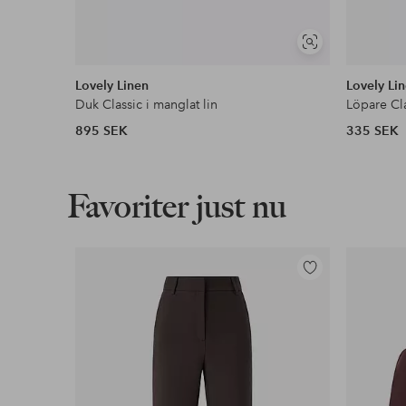
Visa
liknande
Lovely Linen
Lovely Li
Duk Classic i manglat lin
Löpare Cla
895 SEK
335 SEK
Favoriter just nu
Lägg
till
i
favoriter