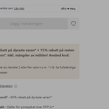
betala sen.
Läs mer
Lägg i varukorgen
Lägg
till
i
favoriter
batt på dyraste varan* + 15% rabatt på resten
ern*. Inkl. mängder av möbler! Använd kod:
är du handlar 2 eller fler varor t.o.m. 11/8. Se fullständiga
 kassan.
klaration
kund?
– 40% rabatt på dyraste varan*
rakt
– Gäller för postpaket över 599 kr*