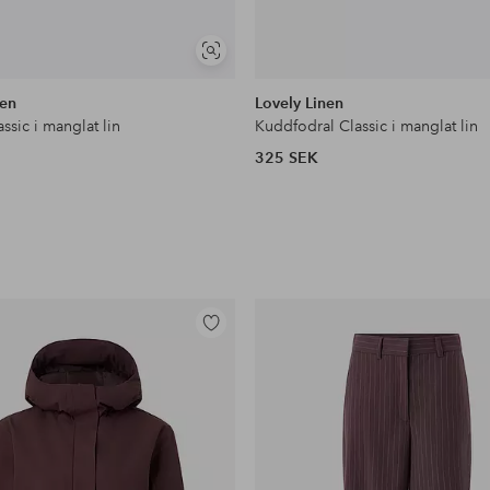
Visa
liknande
nen
Lovely Linen
ssic i manglat lin
Kuddfodral Classic i manglat lin
325 SEK
Lägg
till
i
favoriter