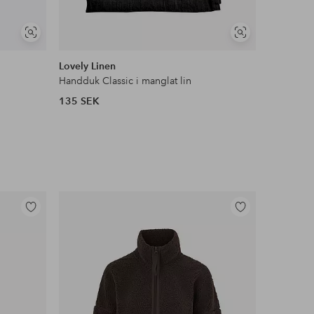
Visa
Visa
liknande
liknande
Lovely Linen
Lovely Li
Handduk Classic i manglat lin
Servett Cl
135 SEK
445 SEK
Lägg
Lägg
till
till
i
i
favoriter
favoriter