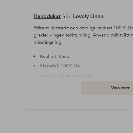
Handdukar
från
Lovely Linen
Stilrent, slitstarkt och otroligt vackert 100 % Li
grader - ingen torktumling. Använd milt tvättm
missfärgning.
Kvalitet: Vävd
Material: 100% Lin
Tvättråd: Maskintvätt 60°
Artikelnummer: 1738882-06-136
Visa mer
Ladda ner högupplöst bild
Fri frakt
Gäller för postpaket över 599 kr