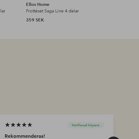
Ellos Home
Ellos Ho
lar
Frottéset Saga Line 4 delar
Badhandd
359 SEK
159 SEK
Verifierad köpare
Rekommenderas!
Nöj