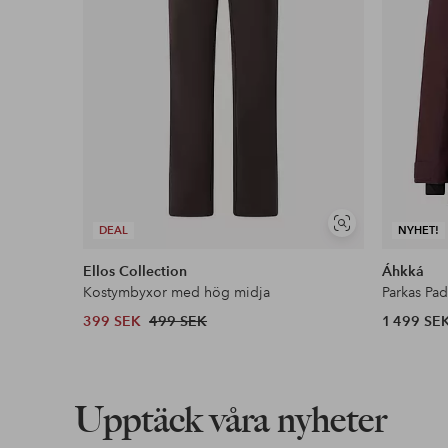
Visa
DEAL
NYHET!
liknande
Ellos Collection
Áhkká
Kostymbyxor med hög midja
Parkas Pa
399 SEK
499 SEK
1 499 SE
Upptäck våra nyheter