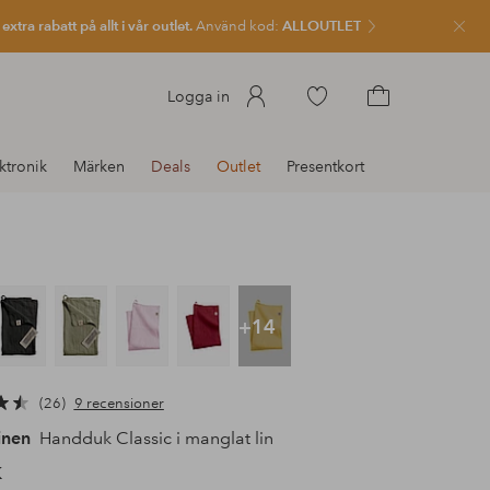
xtra rabatt på allt i vår outlet.
Använd kod:
ALLOUTLET
Stän
Gå
Logga in
till
Gå
favoritmarkerade
till
ktronik
Märken
Deals
Outlet
Presentkort
produkter
kundvagnen
+14
26
9 recensioner
inen
Handduk Classic i manglat lin
K