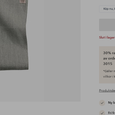
Köp nu, 
Slut i lager
30% ra
av ord
3015
*Gäller n
villkor i
Produktde
Ny 
Fri f