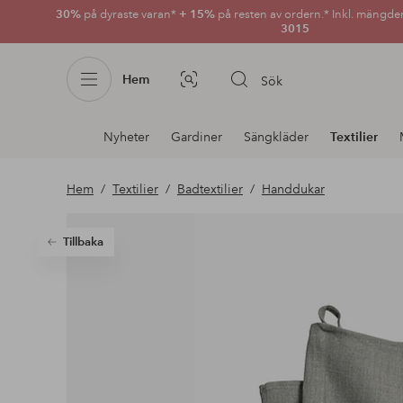
30%
på dyraste varan*
+ 15%
på resten av ordern.* Inkl. mängde
3015
Hem
Sök
Bildsök
Avdelnings
Nyheter
Gardiner
Sängkläder
Textilier
navigation
Hem
Textilier
Badtextilier
Handdukar
Tillbaka