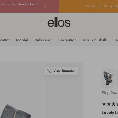
r av möbler!
Använd kod:
OUTLETDEAL -
25% e
Ellos
logotyp
-
gå
Mattor
Möbler
Belysning
Dekoration
Kök & hushåll
Ele
till
förstasidan
Visa liknande
Färg: Daw
Lovely L