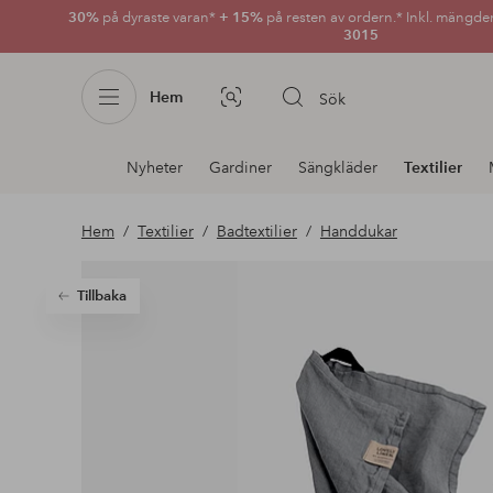
30%
på dyraste varan*
+ 15%
på resten av ordern.* Inkl. mängde
3015
Hem
Sök
Bildsök
Avdelnings
Nyheter
Gardiner
Sängkläder
Textilier
navigation
Hem
Textilier
Badtextilier
Handdukar
Tillbaka