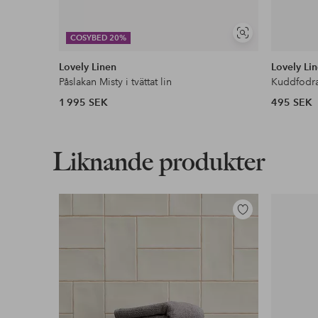
Visa
COSYBED 20%
liknande
Lovely Linen
Lovely Li
Påslakan Misty i tvättat lin
Kuddfodral 
1 995 SEK
495 SEK
Liknande produkter
Lägg
till
i
favoriter