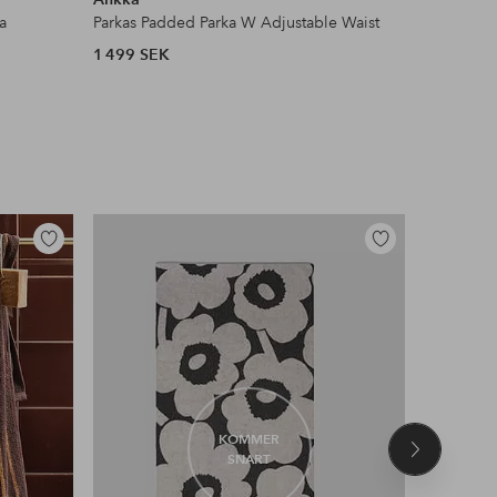
a
Parkas Padded Parka W Adjustable Waist
Pilejacka 
1 499 SEK
599 SEK
Lägg
Lägg
till
till
i
i
favoriter
favoriter
KOMMER
Nästa
SNART
produkt