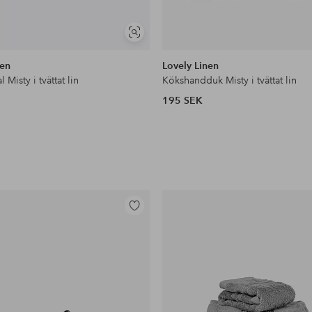
Visa
liknande
nen
Lovely Linen
Misty i tvättat lin
Kökshandduk Misty i tvättat lin
195 SEK
Lägg
till
i
favoriter