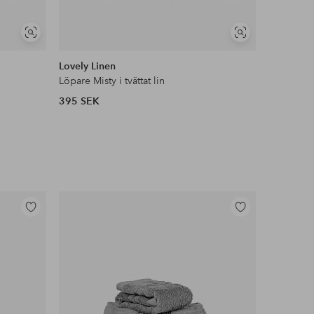
Visa
Visa
liknande
liknande
Lovely Linen
Lovely Li
Löpare Misty i tvättat lin
Duk Misty i
395 SEK
1 495 SE
Lägg
Lägg
till
till
i
i
favoriter
favoriter