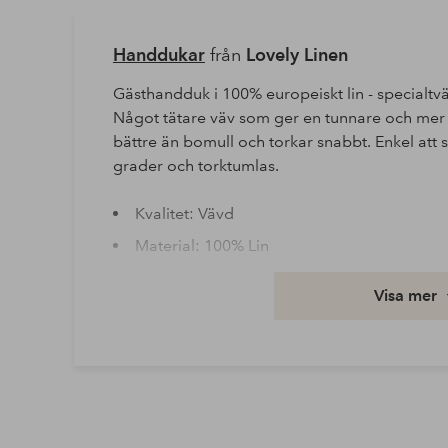
Handdukar
från
Lovely Linen
Gästhandduk i 100% europeiskt lin - specialtvä
Något tätare väv som ger en tunnare och mer l
bättre än bomull och torkar snabbt. Enkel att s
grader och torktumlas.
Kvalitet: Vävd
Material: 100% Lin
Tvättråd: Maskintvätt 60°
Visa mer
Artikelnummer: 1724562-06-354
Ladda ner högupplöst bild
Fri frakt