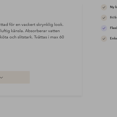
Ny 
Fri f
ttad för en vackert skrynklig look.
Flexi
uftig känsla. Absorberar vatten
köta och slitstark. Tvättas i max 60
Enke