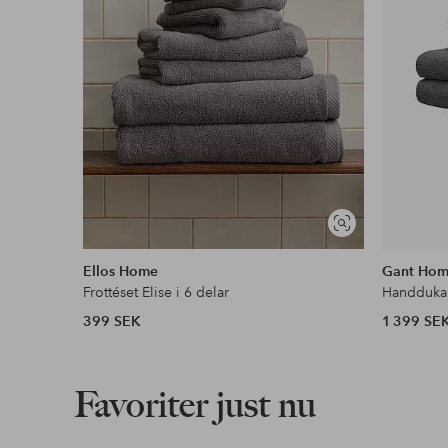
Visa
liknande
Ellos Home
Gant Ho
Frottéset Elise i 6 delar
399 SEK
1 399 SE
Favoriter just nu