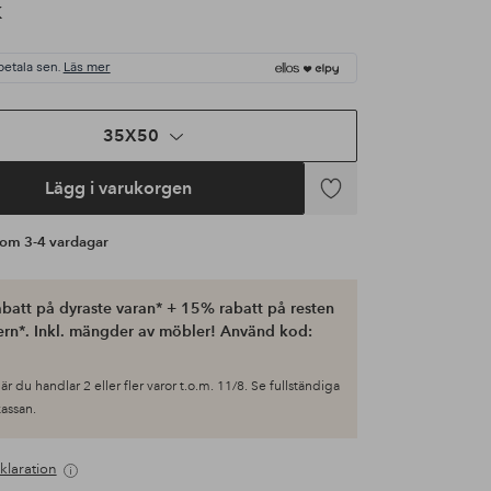
K
betala sen.
Läs mer
35X50
Lägg i varukorgen
Lägg
till
s om 3-4 vardagar
i
favoriter
batt på dyraste varan* + 15% rabatt på resten
ern*. Inkl. mängder av möbler! Använd kod:
är du handlar 2 eller fler varor t.o.m. 11/8. Se fullständiga
 kassan.
klaration