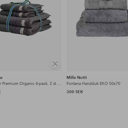
Visa
liknande
me
Mille Notti
Handdukar Premium Organic 4-pack, 2 st 50X70 2 st 70X140
Fontana Handduk EKO 50x70
K
300 SEK