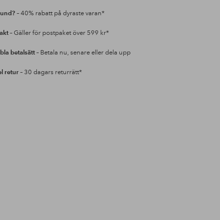
kund?
– 40% rabatt på dyraste varan*
rakt
– Gäller för postpaket över 599 kr*
bla betalsätt
– Betala nu, senare eller dela upp
l retur
– 30 dagars returrätt*