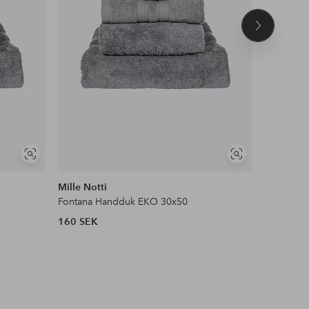
Nästa
produkt
Visa
Visa
liknande
liknande
Mille Notti
Mille Nott
Fontana Handduk EKO 30x50
Fontana 
160 SEK
1 100 SE