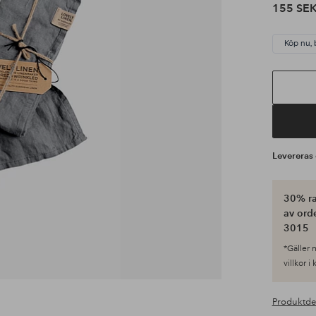
155 SE
Köp nu, 
Leverera
30% ra
av ord
3015
*Gäller n
villkor i
Produktde