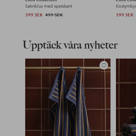
Satinblus med spetskant
Kostymby
399 SEK
499 SEK
399 SEK
Upptäck våra nyheter
Lägg
till
i
favoriter