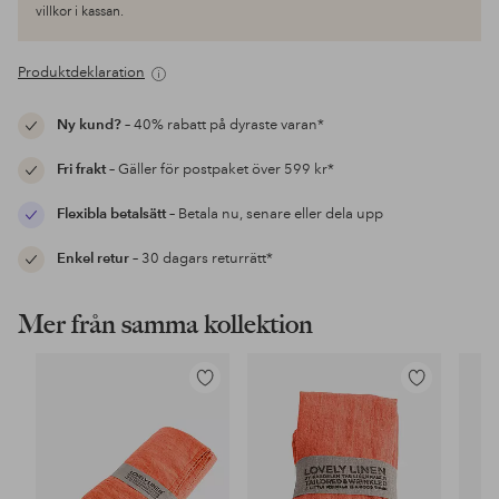
villkor i kassan.
Produktdeklaration
Ny kund?
– 40% rabatt på dyraste varan*
Fri frakt
– Gäller för postpaket över 599 kr*
Flexibla betalsätt
– Betala nu, senare eller dela upp
Enkel retur
– 30 dagars returrätt*
Mer från samma kollektion
Lägg
Lägg
till
till
i
i
favoriter
favoriter