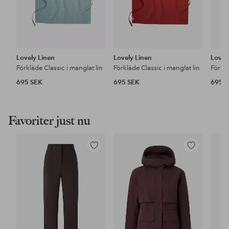
Lovely Linen
Lovely Linen
Lovel
Förkläde Classic i manglat lin
Förkläde Classic i manglat lin
Förklä
695 SEK
695 SEK
695 
Favoriter just nu
Lägg
Lägg
till
till
i
i
favoriter
favoriter