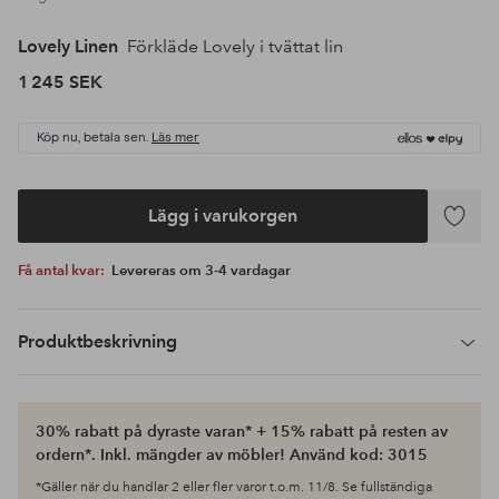
Lovely Linen
Förkläde Lovely i tvättat lin
1 245 SEK
Köp nu, betala sen.
Läs mer
Lägg i varukorgen
Lägg
till
Få antal kvar:
Levereras om 3-4 vardagar
i
favoriter
Produktbeskrivning
30% rabatt på dyraste varan* + 15% rabatt på resten av
ordern*. Inkl. mängder av möbler! Använd kod: 3015
*Gäller när du handlar 2 eller fler varor t.o.m. 11/8. Se fullständiga