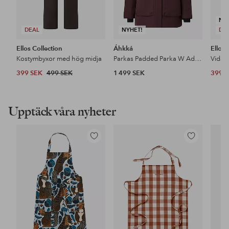
NY
DEAL
NYHET!
DE
Ellos Collection
Áhkká
Ellos 
Kostymbyxor med hög midja
Parkas Padded Parka W Adjustable Waist
399 SEK
499 SEK
1 499 SEK
399 
Upptäck våra nyheter
Lägg
Lägg
till
till
i
i
favoriter
favoriter