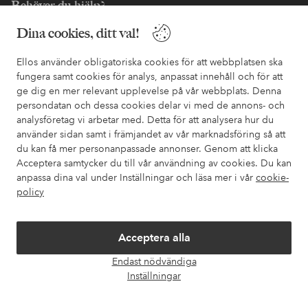
Behöver du hjälp?
I vår FAQ hittar du svaren på de vanligaste frågorna. Här finns
Dina cookies, ditt val!
också information om hur du enklast kontaktar oss.
Ellos använder obligatoriska cookies för att webbplatsen ska
fungera samt cookies för analys, anpassat innehåll och för att
Kundservice
Beställning
Betalsätt
Leveran
ge dig en mer relevant upplevelse på vår webbplats. Denna
persondatan och dessa cookies delar vi med de annons- och
analysföretag vi arbetar med. Detta för att analysera hur du
använder sidan samt i främjandet av vår marknadsföring så att
Mina sidor
du kan få mer personanpassade annonser. Genom att klicka
Acceptera samtycker du till vår användning av cookies. Du kan
Om Ellos
anpassa dina val under Inställningar och läsa mer i vår
cookie-
policy
Våra tjänster
Acceptera alla
Villkor
Endast nödvändiga
Öpp
Inställningar
chatt
Vänner