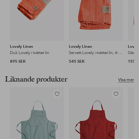
Lovely Linen
Lovely Linen
Lovel
Duk Lovely i tvättat lin
Servett Lovely i tvättat lin, 4-pack
895 SEK
545 SEK
155 
Liknande produkter
Visa mer
Lägg
Lägg
till
till
i
i
favoriter
favoriter