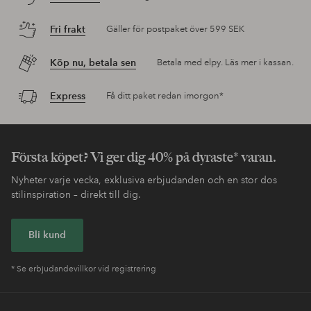
Fri frakt
Gäller för postpaket över 599 SEK
Köp nu, betala sen
Betala med elpy. Läs mer i kassan.
Express
Få ditt paket redan imorgon*
Första köpet? Vi ger dig 40% på dyraste* varan.
Nyheter varje vecka, exklusiva erbjudanden och en stor dos
stilinspiration – direkt till dig.
Bli kund
* Se erbjudandevillkor vid registrering