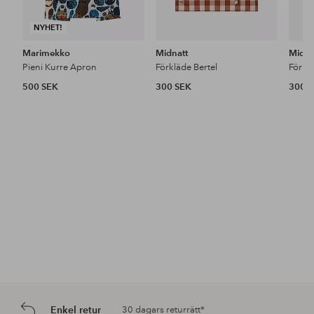
NYHET!
Marimekko
Midnatt
Midna
Pieni Kurre Apron
Förkläde Bertel
Förklä
500 SEK
300 SEK
300 
Enkel retur
30 dagars returrätt*