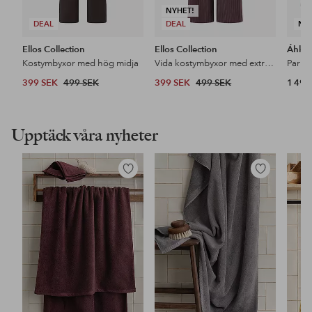
NYHET!
DEAL
DEAL
NY
Ellos Collection
Ellos Collection
Áhkk
Kostymbyxor med hög midja
Vida kostymbyxor med extra hög midja
399 SEK
499 SEK
399 SEK
499 SEK
1 499
Upptäck våra nyheter
Lägg
Lägg
till
till
i
i
favoriter
favoriter