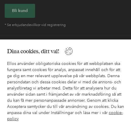
Bli kund
* Se erbjudandevillkor vid registrering
Behöver du hjälp?
Dina cookies, ditt val!
I vår FAQ hittar du svaren på de vanligaste frågorna. Här finns
också information om hur du enklast kontaktar oss.
Ellos använder obligatoriska cookies för att webbplatsen ska
fungera samt cookies för analys, anpassat innehåll och för att
ge dig en mer relevant upplevelse på vår webbplats. Denna
Kundservice
Beställning
Betalsätt
Leveran
persondatan och dessa cookies delar vi med de annons- och
analysföretag vi arbetar med. Detta för att analysera hur du
använder sidan samt i främjandet av vår marknadsföring så att
du kan få mer personanpassade annonser. Genom att klicka
Mina sidor
Acceptera samtycker du till vår användning av cookies. Du kan
anpassa dina val under Inställningar och läsa mer i vår
cookie-
Om Ellos
policy