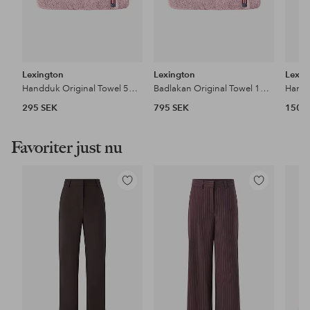
Lexington
Lexington
Lexin
Handduk Original Towel 50x70
Badlakan Original Towel 100x150
295 SEK
795 SEK
150 
Favoriter just nu
Lägg
Lägg
till
till
i
i
favoriter
favoriter