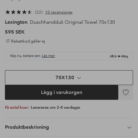
22
10 recensioner
Lexington
Duschhandduk Original Towel 70x130
595 SEK
Rabattkod gäller ej
Köp nu, betala sen.
Läs mer
70X130
Lägg i varukorgen
Lägg
till
Få antal kvar:
Levereras om 2-4 vardagar
i
favoriter
Produktbeskrivning