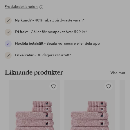
Produktdeklaration
Ny kund?
– 40% rabatt på dyraste varan*
Fri frakt
– Gäller för postpaket över 599 kr*
Flexibla betalsätt
– Betala nu, senare eller dela upp
Enkel retur
– 30 dagars returrätt*
Liknande produkter
Visa mer
Lägg
Lägg
till
till
i
i
favoriter
favoriter