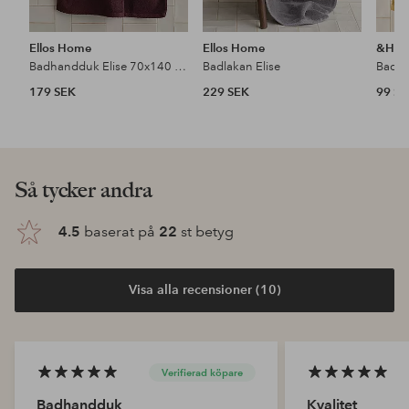
Ellos Home
Ellos Home
&Ho
Badhandduk Elise 70x140 cm
Badlakan Elise
Badh
179 SEK
229 SEK
99 S
Så tycker andra
4.5
baserat på
22
st betyg
Visa alla recensioner (10)
Verifierad köpare
Badhandduk
Kvalitet