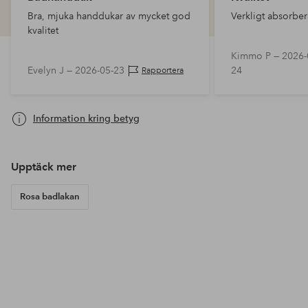
Bra, mjuka handdukar av mycket god
Verkligt absorbe
kvalitet
Kimmo P —
2026-
Evelyn J —
2026-05-23
24
Rapportera
Information kring betyg
Upptäck mer
Rosa badlakan