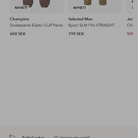
NY
NYHET!
NYHET!
DE
Champion
Selected Men
Jack 
Sweatpants Elastic Cuff Pants
Byxor SLM196-STRAIGHT MILES TWILL PANT NO
Chino
600 SEK
799 SEK
509 
Enkel retur
30 dagars returrätt*