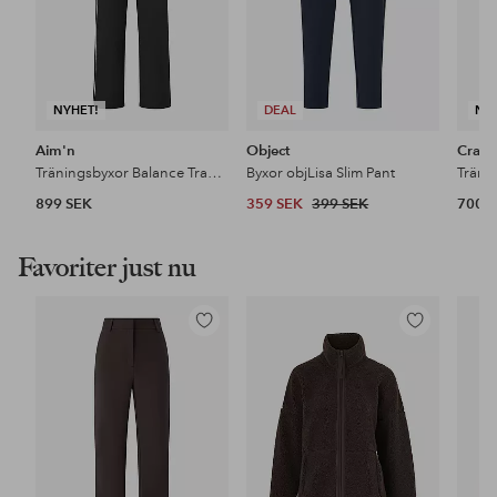
NYHET!
DEAL
NY
Aim'n
Object
Craft
Träningsbyxor Balance Tracksuit
Byxor objLisa Slim Pant
899 SEK
359 SEK
399 SEK
700 
Favoriter just nu
Lägg
Lägg
till
till
i
i
favoriter
favoriter