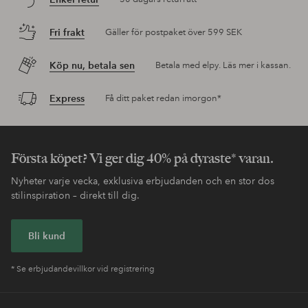
Fri frakt
Gäller för postpaket över 599 SEK
Köp nu, betala sen
Betala med elpy. Läs mer i kassan.
Express
Få ditt paket redan imorgon*
Första köpet? Vi ger dig 40% på dyraste* varan.
Nyheter varje vecka, exklusiva erbjudanden och en stor dos
stilinspiration – direkt till dig.
Bli kund
* Se erbjudandevillkor vid registrering