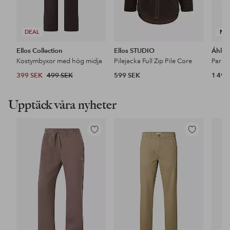
DEAL
NY
Ellos Collection
Ellos STUDIO
Áhkk
Kostymbyxor med hög midja
Pilejacka Full Zip Pile Core
399 SEK
499 SEK
599 SEK
1 499
Upptäck våra nyheter
Lägg
Lägg
till
till
i
i
favoriter
favoriter