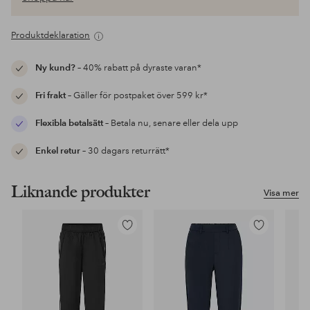
Produktdeklaration
Ny kund?
– 40% rabatt på dyraste varan*
Fri frakt
– Gäller för postpaket över 599 kr*
Flexibla betalsätt
– Betala nu, senare eller dela upp
Enkel retur
– 30 dagars returrätt*
Liknande produkter
Visa mer
Lägg
Lägg
till
till
i
i
favoriter
favoriter