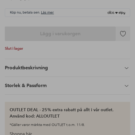
Köp nu, betala sen.
Läs mer
Lägg i varukorgen
Lägg
till
Slut i lager
i
favoriter
Produktbeskrivning
Storlek & Passform
OUTLET DEAL - 25% extra rabatt på allt i vår outlet.
Använd kod: ALLOUTLET
*Gäller varor märkta med OUTLET t.o.m. 11/8.
Shoppa här