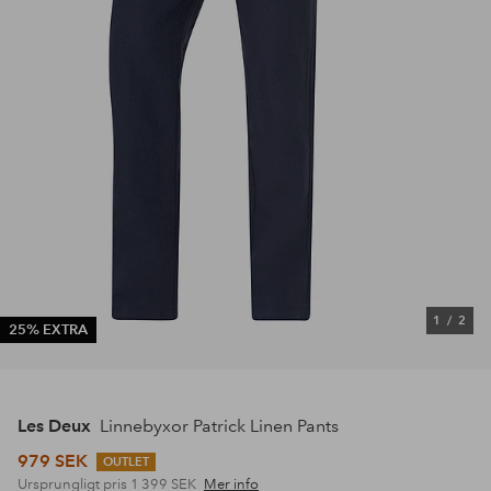
1
/
2
25% EXTRA
Les Deux
Linnebyxor Patrick Linen Pants
979 SEK
OUTLET
Ursprungligt pris
1 399 SEK
Mer info