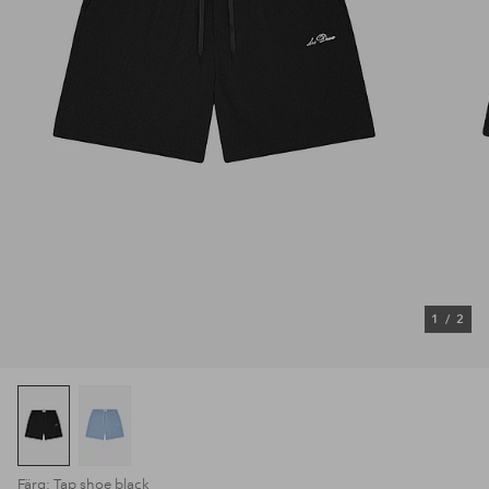
1
/
2
Färg: Tap shoe black