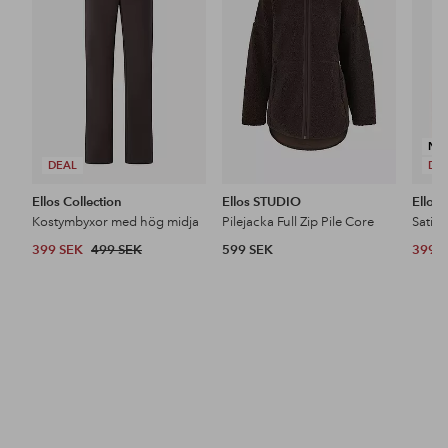
favoriter
favoriter
NY
DEAL
DE
Ellos Collection
Ellos STUDIO
Ellos 
Kostymbyxor med hög midja
Pilejacka Full Zip Pile Core
Satin
399 SEK
499 SEK
599 SEK
399 