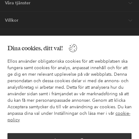
Våra tjänster
Villkor
Vänner
Dina cookies, ditt val!
Ellos använder obligatoriska cookies för att webbplatsen ska
fungera samt cookies för analys, anpassat innehåll och för att
ge dig en mer relevant upplevelse på vår webbplats. Denna
Säkra betalningar - Betala direkt eller dela upp
persondatan och dessa cookies delar vi med de annons- och
analysföretag vi arbetar med. Detta för att analysera hur du
Vill du veta mer om
våra betalalternativ
?
använder sidan samt i främjandet av vår marknadsföring så att
elpy
elpy
du kan få mer personanpassade annonser. Genom att klicka
Acceptera samtycker du till vår användning av cookies. Du kan
anpassa dina val under Inställningar och läsa mer i vår
cookie-
policy
Sverige - Välj land