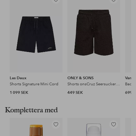
Lägg
Lägg
till
till
i
i
favoriter
favoriter
Les Deux
ONLY & SONS
Vans
Shorts Signature Mini Cord
Shorts onsCruz Seersucker Jogger
1 099 SEK
449 SEK
699 
Komplettera med
Lägg
Lägg
till
till