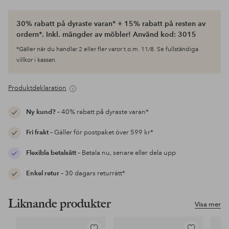
30% rabatt på dyraste varan* + 15% rabatt på resten av
ordern*. Inkl. mängder av möbler! Använd kod: 3015
*Gäller när du handlar 2 eller fler varor t.o.m. 11/8. Se fullständiga
villkor i kassan.
Produktdeklaration
Ny kund?
– 40% rabatt på dyraste varan*
Fri frakt
– Gäller för postpaket över 599 kr*
Flexibla betalsätt
– Betala nu, senare eller dela upp
Enkel retur
– 30 dagars returrätt*
Liknande produkter
Visa mer