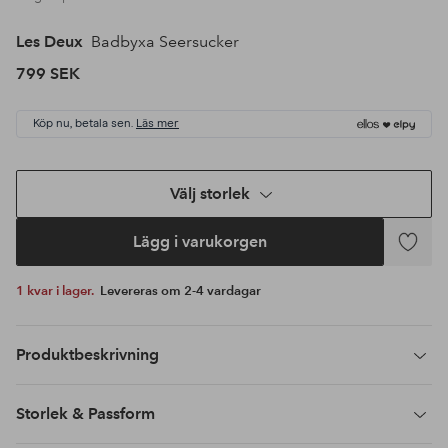
Les Deux
Badbyxa Seersucker
799 SEK
Köp nu, betala sen.
Läs mer
Välj storlek
Lägg i varukorgen
Lägg
till
1 kvar i lager.
Levereras om 2-4 vardagar
i
favoriter
Produktbeskrivning
Storlek & Passform