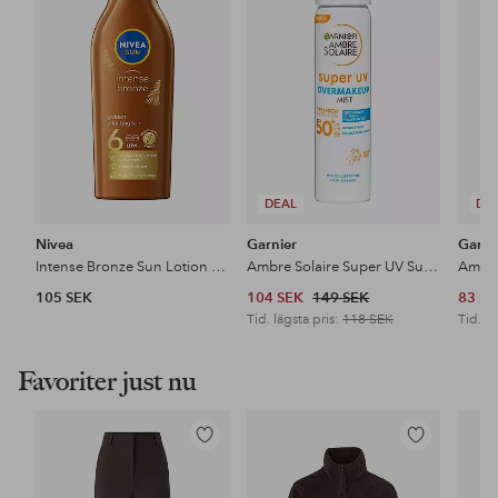
i
i
favoriter
favoriter
DEAL
DE
Nivea
Garnier
Garni
Intense Bronze Sun Lotion SPF6
Ambre Solaire Super UV Sun Protection SPF50 For Normal Skin 75Ml
105 SEK
104 SEK
149 SEK
83 S
Tid. lägsta pris:
118 SEK
Tid. lä
Favoriter just nu
Lägg
Lägg
till
till
i
i